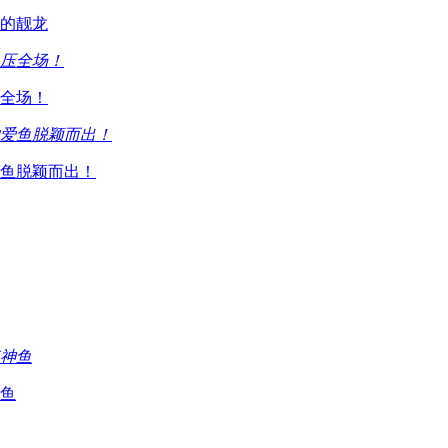
的靓龙
全场！
鱼脱颖而出！
鱼