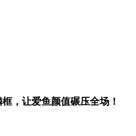
鳞框，让爱鱼颜值碾压全场！