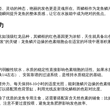
姿、灵动的神态，艳丽的发色更是灵魂所在。而鳞框作为龙鱼鳞片
能瞬间提升龙鱼的整体质感，让它在水族箱中成为绝对的焦点。
力
比如顶级红龙品种，其鳞框的红色基因更为浓郁，天生就具备出
爆发”的关键：龙鱼鳞片边缘的色素细胞会在适宜的环境中逐渐积
.0之间的弱酸性软水，水质的稳定性直接影响色素细胞的活性。如
1/4左右）、安装靠谱的过滤系统，是维持水质稳定的基础。
外力。每天保持8-10小时的适度光照，能刺激鳞片边缘的色素
可以搭配黑色背景缸，利用光线反射强化鳞框的色彩对比度。
除了优质的龙鱼专用主食，还需要搭配富含天然色素的辅食：比
撑。注意不要过度投喂，避免龙鱼肥胖影响发色效率。