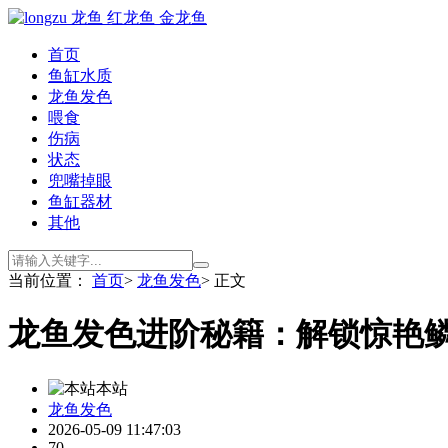
首页
鱼缸水质
龙鱼发色
喂食
伤病
状态
兜嘴掉眼
鱼缸器材
其他
当前位置：
首页
>
龙鱼发色
> 正文
龙鱼发色进阶秘籍：解锁惊艳
本站
龙鱼发色
2026-05-09 11:47:03
70