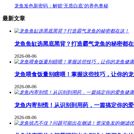
龙鱼发色新密码：解锁‘无质白底’的养色奥秘
最新文章
龙鱼鱼缸选黑底黑背？打造霸气龙鱼的秘密都在
2026-08-06
龙鱼喂食饭量别瞎喂！掌握这些技巧，让你的龙
2026-08-06
龙鱼内寄别慌！从识别到用药，一篇搞定你的爱
2026-08-06