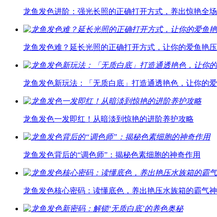
龙鱼发色进阶：强光长照的正确打开方式，养出惊艳全场
龙鱼发色难？延长光照的正确打开方式，让你的爱鱼艳压
龙鱼发色新玩法：「无质白底」打造通透艳色，让你的爱
龙鱼发色一发即红！从暗淡到惊艳的进阶养护攻略
龙鱼发色背后的“调色师”：揭秘色素细胞的神奇作用
龙鱼发色核心密码：读懂底色，养出艳压水族箱的霸气神