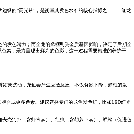
边缘的“高光带”，是衡量其发色水准的核心指标之一——红龙
色的发色潜力；而金龙的鳞框则受金质基因影响，决定了后期金
累色素，最终呈现出鲜亮的色彩，这一过程需要精准的养护干
果水质频繁波动，龙鱼会产生应激反应，不仅食欲下降，鳞框的发
细胞合成更多色素。建议选择专门的龙鱼发色灯，比如LED红光
如去壳河虾（含虾青素）、红虫（含胡萝卜素）、蜈蚣（促进色