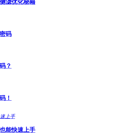
侧滤优化秘籍
密码
码？
码！
也能快速上手