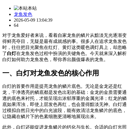
本站
龙鱼发色
2026-05-09 13:04:39
64
对于龙鱼爱好者来说，看着自家龙鱼的鳞片从黯淡无光逐渐变
得鲜亮夺目，无疑是最有成就感的事。很多人在追求龙鱼发色
时，往往把目光聚焦在红灯、黄灯这类暖色调灯具上，却忽略
了
白灯
在龙鱼发色过程中扮演的关键角色。今天就来深入解析
白灯如何助力龙鱼发色，帮你养出颜值爆表的龙鱼。
一、白灯对龙鱼发色的核心作用
白灯的首要作用是提亮龙鱼的鳞片底色。无论是金龙还是红
龙，干净透亮的鳞底都是发色出彩的基础：金龙的金质需要通
透的底色来衬托，才能呈现出浓郁厚重的金属光泽；红龙的鳞
底如果浑浊，即使上层发色再红，也会显得黯淡无神。白灯通
过模拟自然日光中的白光波段，能有效清洁龙鱼鳞片的底色，
让隐藏在鳞片下的色素细胞更清晰地展现出来。
此外，白灯还能促进龙鱼鳞片的钙化与生长。合适的白灯光照