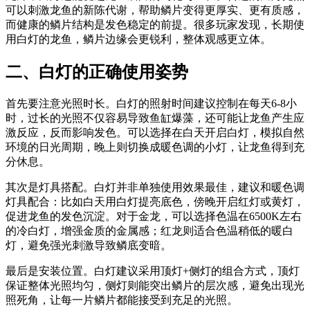
可以刺激龙鱼的新陈代谢，帮助鳞片变得更厚实、更有质感，
而健康的鳞片结构是发色稳定的前提。很多玩家发现，长期使
用白灯的龙鱼，鳞片边缘会更锐利，整体观感更立体。
二、白灯的正确使用姿势
首先要注意光照时长。白灯的照射时间建议控制在每天6-8小
时，过长的光照不仅容易导致鱼缸爆藻，还可能让龙鱼产生应
激反应，反而影响发色。可以选择在白天开启白灯，模拟自然
环境的日光周期，晚上则切换成暖色调的小灯，让龙鱼得到充
分休息。
其次是灯具搭配。白灯并非单独使用效果最佳，建议和暖色调
灯具配合：比如白天用白灯提亮底色，傍晚开启红灯或黄灯，
促进龙鱼的发色沉淀。对于金龙，可以选择色温在6500K左右
的冷白灯，增强金质的金属感；红龙则适合色温稍低的暖白
灯，避免强光刺激导致鳞底变暗。
最后是安装位置。白灯建议采用顶灯+侧灯的组合方式，顶灯
保证整体光照均匀，侧灯则能突出鳞片的层次感，避免出现光
照死角，让每一片鳞片都能接受到充足的光照。