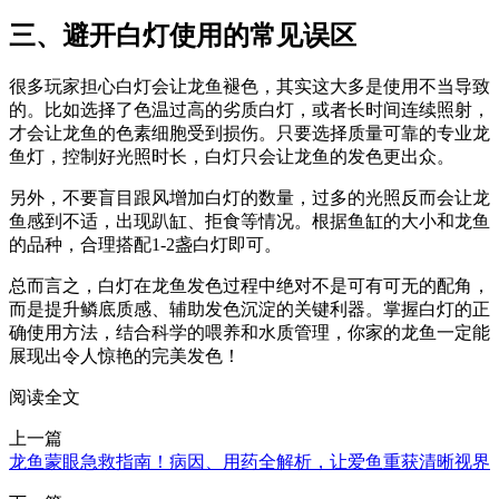
三、避开白灯使用的常见误区
很多玩家担心白灯会让龙鱼褪色，其实这大多是使用不当导致
的。比如选择了色温过高的劣质白灯，或者长时间连续照射，
才会让龙鱼的色素细胞受到损伤。只要选择质量可靠的专业龙
鱼灯，控制好光照时长，白灯只会让龙鱼的发色更出众。
另外，不要盲目跟风增加白灯的数量，过多的光照反而会让龙
鱼感到不适，出现趴缸、拒食等情况。根据鱼缸的大小和龙鱼
的品种，合理搭配1-2盏白灯即可。
总而言之，白灯在龙鱼发色过程中绝对不是可有可无的配角，
而是提升鳞底质感、辅助发色沉淀的关键利器。掌握白灯的正
确使用方法，结合科学的喂养和水质管理，你家的龙鱼一定能
展现出令人惊艳的完美发色！
阅读全文
上一篇
龙鱼蒙眼急救指南！病因、用药全解析，让爱鱼重获清晰视界