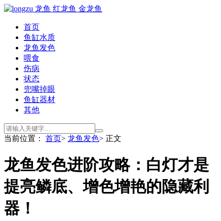
首页
鱼缸水质
龙鱼发色
喂食
伤病
状态
兜嘴掉眼
鱼缸器材
其他
当前位置：
首页
>
龙鱼发色
> 正文
龙鱼发色进阶攻略：白灯才是
提亮鳞底、增色增艳的隐藏利
器！