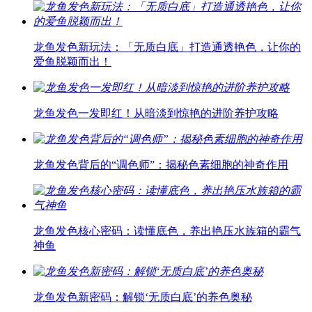
龙鱼发色新玩法：「无质白底」打造通透艳色，让你的
爱鱼脱颖而出！
龙鱼发色一发即红！从暗淡到惊艳的进阶养护攻略
龙鱼发色背后的“调色师”：揭秘色素细胞的神奇作用
龙鱼发色核心密码：读懂底色，养出艳压水族箱的霸气
神鱼
龙鱼发色新密码：解锁‘无质白底’的养色奥秘