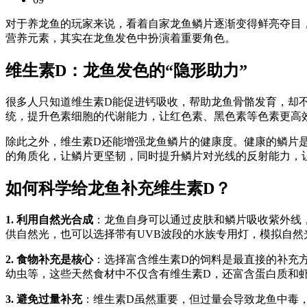
对于养龙鱼的玩家来说，看着自家龙鱼鳞片逐渐变得鲜亮夺目
营养元素，其实在龙鱼发色中扮演着重要角色。
维生素D：龙鱼发色的“隐形助力”
很多人只知道维生素D能促进钙吸收，帮助龙鱼骨骼发育，却
统，提升色素细胞的代谢能力，让红色素、黑色素等色素更高
除此之外，维生素D还能增强龙鱼鳞片的健康度。健康的鳞片
的角质化，让鳞片更坚韧，同时提升鳞片对光线的反射能力，
如何科学给龙鱼补充维生素D？
1. 利用自然光合成
：龙鱼自身可以通过皮肤和鳞片吸收紫外线，
供自然光，也可以选择带有UVB波段的水族专用灯，模拟自然
2. 食物补充是核心
：选择富含维生素D的饲料是最直接的补充
幼虫等，这些天然食材中不仅含有维生素D，还富含蛋白质和
3. 避免过量补充
：维生素D虽然重要，但过量会导致龙鱼中毒