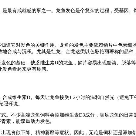
，是最有成就感的事之一。龙鱼发色是个复杂的过程，受基因、
不知道它对发色的关键作用。龙鱼的发色主要依赖鳞片中色素细
效地合成与沉积。尤其是红龙、金龙这类以色彩艳丽著称的品种
是发色的基础，缺乏维生素D的龙鱼，鳞片容易出现黯淡、脱落等
让发色看起来更有质感。
合成维生素D。每天让龙鱼接受1-2小时的温和自然光（避免
光照环境。
方式。不少高端龙鱼饲料会添加维生素D3成分，满足龙鱼的日常
虾青素，能双重助力发色。
，出现食欲下降、精神萎靡等症状。因此，无论是饲料还是添加剂