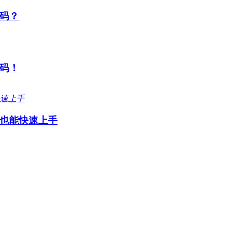
码？
码！
也能快速上手