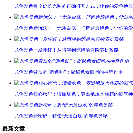
龙鱼发色难？延长光照的正确打开方式，让你的爱鱼艳压
龙鱼发色新玩法：「无质白底」打造通透艳色，让你的爱
龙鱼发色一发即红！从暗淡到惊艳的进阶养护攻略
龙鱼发色背后的“调色师”：揭秘色素细胞的神奇作用
龙鱼发色核心密码：读懂底色，养出艳压水族箱的霸气神
龙鱼发色新密码：解锁‘无质白底’的养色奥秘
最新文章