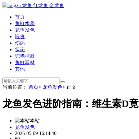
首页
鱼缸水质
龙鱼发色
喂食
伤病
状态
兜嘴掉眼
鱼缸器材
其他
当前位置：
首页
>
龙鱼发色
> 正文
龙鱼发色进阶指南：维生素D
本站
龙鱼发色
2026-05-09 16:14:40
69