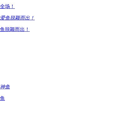
全场！
鱼脱颖而出！
鱼