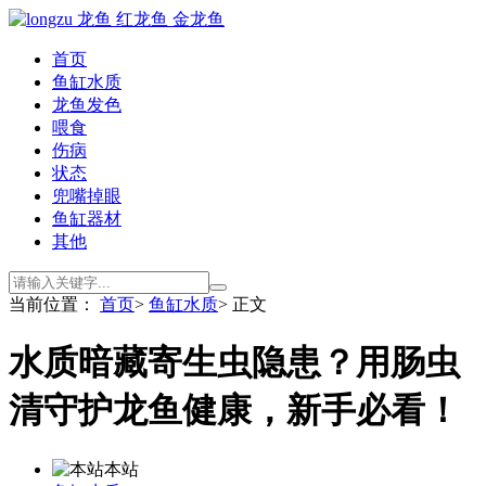
首页
鱼缸水质
龙鱼发色
喂食
伤病
状态
兜嘴掉眼
鱼缸器材
其他
当前位置：
首页
>
鱼缸水质
> 正文
水质暗藏寄生虫隐患？用肠虫
清守护龙鱼健康，新手必看！
本站