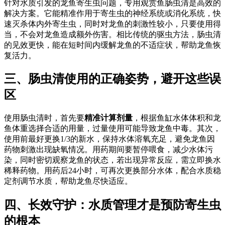
针对水质引发的龙鱼寄生虫问题，专用观赏鱼肠虫清是高效的
解决方案。它能精准作用于寄生虫的神经系统或消化系统，快
速灭杀体内外寄生虫，同时对龙鱼的刺激性较小，只要使用得
当，不会对龙鱼造成额外伤害。相比传统的驱虫方法，肠虫清
的见效更快，能在短时间内缓解龙鱼的不适症状，帮助龙鱼恢
复活力。
三、肠虫清使用的正确姿势，避开这些误
区
使用肠虫清时，首先要
精准计算剂量
，根据鱼缸水体体积和龙
鱼体重选择合适的用量，过量使用可能导致龙鱼中毒。其次，
使用前最好更换1/3的新水，保持水体溶氧充足，避免龙鱼因
药物刺激出现缺氧情况。用药期间要暂停喂食，减少水体污
染，同时密切观察龙鱼的状态，若出现异常反应，需立即换水
稀释药物。用药后24小时，可再次更换部分水体，配合水质稳
定剂调节水质，帮助龙鱼尽快适应。
四、长效守护：水质管理才是预防寄生虫
的根本