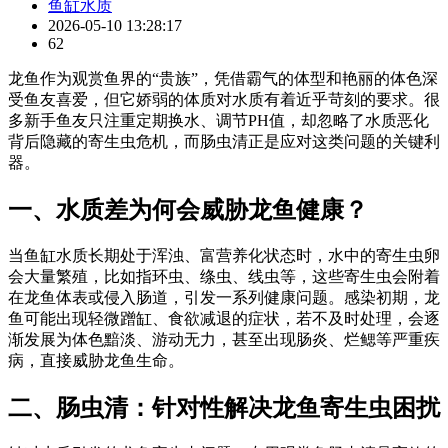
鱼缸水质
2026-05-10 13:28:17
62
龙鱼作为观赏鱼界的“贵族”，凭借霸气的体型和艳丽的体色深
受鱼友喜爱，但它娇弱的体质对水质有着近乎苛刻的要求。很
多新手鱼友只注重定期换水、调节PH值，却忽略了水质恶化
背后隐藏的寄生虫危机，而肠虫清正是应对这类问题的关键利
器。
一、水质差为何会威胁龙鱼健康？
当鱼缸水质长期处于浑浊、富营养化状态时，水中的寄生虫卵
会大量繁殖，比如指环虫、绦虫、线虫等，这些寄生虫会附着
在龙鱼体表或侵入肠道，引发一系列健康问题。感染初期，龙
鱼可能出现轻微蹭缸、食欲减退的症状，若不及时处理，会逐
渐发展为体色黯淡、游动无力，甚至出现肠炎、烂鳃等严重疾
病，直接威胁龙鱼生命。
二、肠虫清：针对性解决龙鱼寄生虫困扰