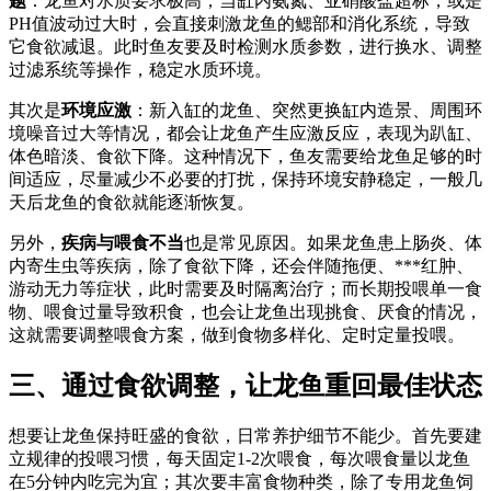
题
：龙鱼对水质要求极高，当缸内氨氮、亚硝酸盐超标，或是
PH值波动过大时，会直接刺激龙鱼的鳃部和消化系统，导致
它食欲减退。此时鱼友要及时检测水质参数，进行换水、调整
过滤系统等操作，稳定水质环境。
其次是
环境应激
：新入缸的龙鱼、突然更换缸内造景、周围环
境噪音过大等情况，都会让龙鱼产生应激反应，表现为趴缸、
体色暗淡、食欲下降。这种情况下，鱼友需要给龙鱼足够的时
间适应，尽量减少不必要的打扰，保持环境安静稳定，一般几
天后龙鱼的食欲就能逐渐恢复。
另外，
疾病与喂食不当
也是常见原因。如果龙鱼患上肠炎、体
内寄生虫等疾病，除了食欲下降，还会伴随拖便、***红肿、
游动无力等症状，此时需要及时隔离治疗；而长期投喂单一食
物、喂食过量导致积食，也会让龙鱼出现挑食、厌食的情况，
这就需要调整喂食方案，做到食物多样化、定时定量投喂。
三、通过食欲调整，让龙鱼重回最佳状态
想要让龙鱼保持旺盛的食欲，日常养护细节不能少。首先要建
立规律的投喂习惯，每天固定1-2次喂食，每次喂食量以龙鱼
在5分钟内吃完为宜；其次要丰富食物种类，除了专用龙鱼饲