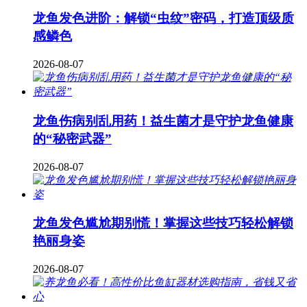
龙鱼发色进阶：解锁“虫纹”密码，打造顶级质
感鳞色
2026-08-07
龙鱼伤病别乱用药！益生菌才是守护龙鱼健康
的“秘密武器”
2026-08-07
龙鱼发色尴尬期别慌！掌握这些技巧轻松解锁
艳丽身姿
2026-08-07