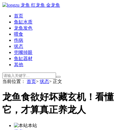
首页
鱼缸水质
龙鱼发色
喂食
伤病
状态
兜嘴掉眼
鱼缸器材
其他
当前位置：
首页
>
状态
> 正文
龙鱼食欲好坏藏玄机！看懂
它，才算真正养龙人
本站