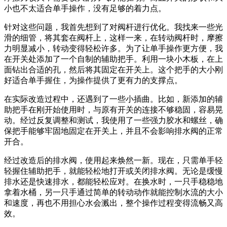
小也不太适合单手操作，没有足够的着力点。
针对这些问题，我首先想到了对阀杆进行优化。我找来一些光
滑的细管，将其套在阀杆上，这样一来，在转动阀杆时，摩擦
力明显减小，转动变得轻松许多。为了让单手操作更方便，我
在开关处添加了一个自制的辅助把手。利用一块小木板，在上
面钻出合适的孔，然后将其固定在开关上。这个把手的大小刚
好适合单手握住，为操作提供了更有力的支撑点。
在实际改造过程中，还遇到了一些小插曲。比如，新添加的辅
助把手在刚开始使用时，与原有开关的连接不够稳固，容易晃
动。经过反复调整和测试，我使用了一些强力胶水和螺丝，确
保把手能够牢固地固定在开关上，并且不会影响排水阀的正常
开合。
经过改造后的排水阀，使用起来焕然一新。现在，只需单手轻
轻握住辅助把手，就能轻松地打开或关闭排水阀。无论是缓慢
排水还是快速排水，都能轻松应对。在换水时，一只手稳稳地
拿着水桶，另一只手通过简单的转动动作就能控制水流的大小
和速度，再也不用担心水会溅出，整个操作过程变得流畅又高
效。