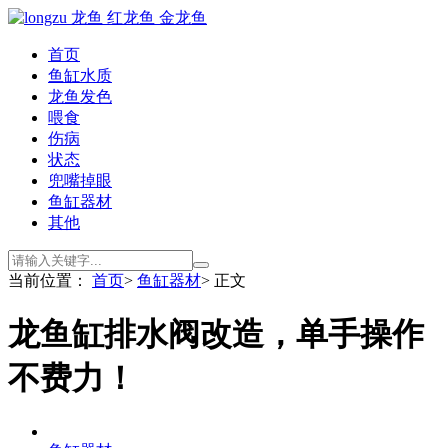
首页
鱼缸水质
龙鱼发色
喂食
伤病
状态
兜嘴掉眼
鱼缸器材
其他
当前位置：
首页
>
鱼缸器材
> 正文
龙鱼缸排水阀改造，单手操作
不费力！