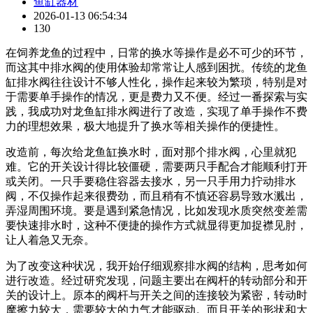
鱼缸器材
2026-01-13 06:54:34
130
在饲养龙鱼的过程中，日常的换水等操作是必不可少的环节，
而这其中排水阀的使用体验却常常让人感到困扰。传统的龙鱼
缸排水阀往往设计不够人性化，操作起来较为繁琐，特别是对
于需要单手操作的情况，更是费力又不便。经过一番探索与实
践，我成功对龙鱼缸排水阀进行了改造，实现了单手操作不费
力的理想效果，极大地提升了换水等相关操作的便捷性。
改造前，每次给龙鱼缸换水时，面对那个排水阀，心里就犯
难。它的开关设计得比较僵硬，需要两只手配合才能顺利打开
或关闭。一只手要稳住容器去接水，另一只手用力拧动排水
阀，不仅操作起来很费劲，而且稍有不慎还容易导致水溅出，
弄湿周围环境。要是遇到紧急情况，比如发现水质突然变差需
要快速排水时，这种不便捷的操作方式就显得更加捉襟见肘，
让人着急又无奈。
为了改变这种状况，我开始仔细观察排水阀的结构，思考如何
进行改造。经过研究发现，问题主要出在阀杆的转动部分和开
关的设计上。原本的阀杆与开关之间的连接较为紧密，转动时
摩擦力较大，需要较大的力气才能驱动。而且开关的形状和大