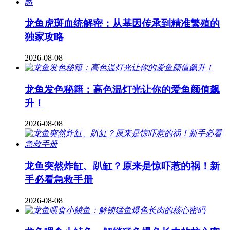
龙鱼虎斑血统解密：从基因传承到精准繁殖的
独家攻略
2026-08-08
龙鱼发色秘籍：高色温灯光让你的爱鱼颜值飙
升！
2026-08-08
龙鱼突然炸缸、趴缸？原来是惊吓惹的祸！新
手必看急救手册
2026-08-08