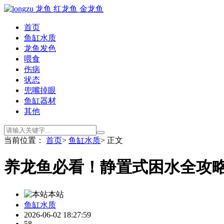
首页
鱼缸水质
龙鱼发色
喂食
伤病
状态
兜嘴掉眼
鱼缸器材
其他
当前位置：
首页
>
鱼缸水质
> 正文
养龙鱼必看！静置式困水全攻
本站
鱼缸水质
2026-06-02 18:27:59
58