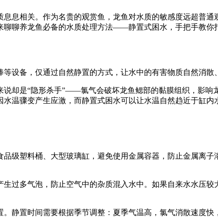
质息息相关。作为名贵的观赏鱼，龙鱼对水质的敏感度远超普通
来聊聊养龙鱼必备的水质处理方法——静置式困水，手把手教你
棒等设备，仅通过自然静置的方式，让水中的有害物质自然消散
来说却是“隐形杀手”——氯气会破坏龙鱼鳃部的黏膜组织，影响
因水温骤变产生应激，而静置式困水可以让水温自然趋近于缸内
食品级塑料桶、大型玻璃缸，避免使用金属容器，防止金属离子
产生过多气泡，防止空气中的杂质混入水中。如果自来水水压较
。静置时间需要根据季节调整：夏季气温高，氯气消散速度快，