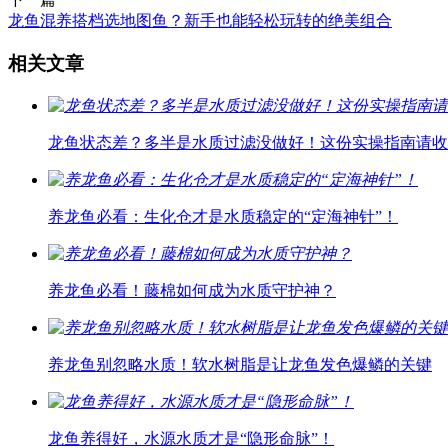
龙鱼混养搭档选地图鱼？新手也能轻松玩转的绝美组合
相关文章
龙鱼状态差？多半是水质过滤没做好！这份实操指南请收
养龙鱼必看：生化仓才是水质稳定的“定海神针”！
养龙鱼必看！藤棉如何成为水质守护神？
养龙鱼别忽略水质！软水树脂是让龙鱼发色爆鳞的关键
龙鱼养得好，水源水质才是“隐形命脉”！