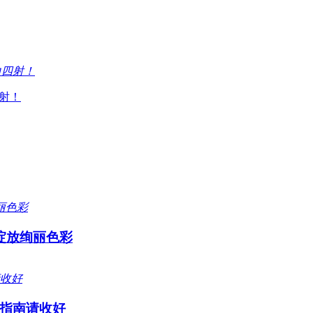
射！
绽放绚丽色彩
指南请收好