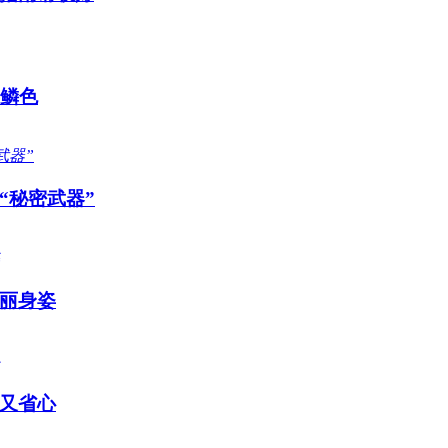
感鳞色
“秘密武器”
丽身姿
又省心