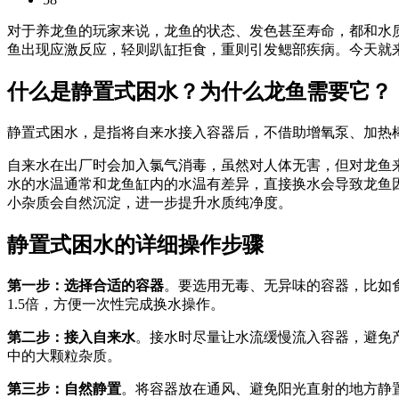
对于养龙鱼的玩家来说，龙鱼的状态、发色甚至寿命，都和水
鱼出现应激反应，轻则趴缸拒食，重则引发鳃部疾病。今天就
什么是静置式困水？为什么龙鱼需要它？
静置式困水，是指将自来水接入容器后，不借助增氧泵、加热
自来水在出厂时会加入氯气消毒，虽然对人体无害，但对龙鱼
水的水温通常和龙鱼缸内的水温有差异，直接换水会导致龙鱼
小杂质会自然沉淀，进一步提升水质纯净度。
静置式困水的详细操作步骤
第一步：选择合适的容器
。要选用无毒、无异味的容器，比如
1.5倍，方便一次性完成换水操作。
第二步：接入自来水
。接水时尽量让水流缓慢流入容器，避免
中的大颗粒杂质。
第三步：自然静置
。将容器放在通风、避免阳光直射的地方静置