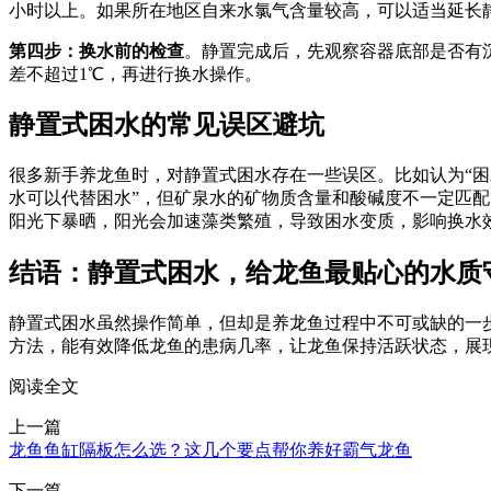
小时以上。如果所在地区自来水氯气含量较高，可以适当延长静
第四步：换水前的检查
。静置完成后，先观察容器底部是否有
差不超过1℃，再进行换水操作。
静置式困水的常见误区避坑
很多新手养龙鱼时，对静置式困水存在一些误区。比如认为“困
水可以代替困水”，但矿泉水的矿物质含量和酸碱度不一定匹
阳光下暴晒，阳光会加速藻类繁殖，导致困水变质，影响换水
结语：静置式困水，给龙鱼最贴心的水质
静置式困水虽然操作简单，但却是养龙鱼过程中不可或缺的一
方法，能有效降低龙鱼的患病几率，让龙鱼保持活跃状态，展
阅读全文
上一篇
龙鱼鱼缸隔板怎么选？这几个要点帮你养好霸气龙鱼
下一篇