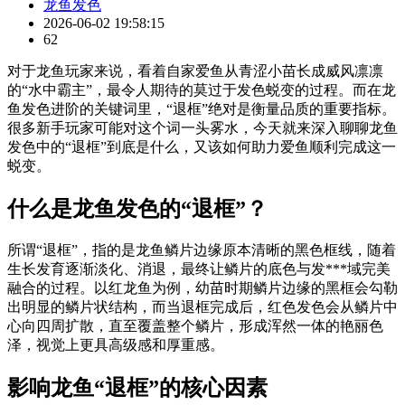
龙鱼发色
2026-06-02 19:58:15
62
对于龙鱼玩家来说，看着自家爱鱼从青涩小苗长成威风凛凛
的“水中霸主”，最令人期待的莫过于发色蜕变的过程。而在龙
鱼发色进阶的关键词里，“退框”绝对是衡量品质的重要指标。
很多新手玩家可能对这个词一头雾水，今天就来深入聊聊龙鱼
发色中的“退框”到底是什么，又该如何助力爱鱼顺利完成这一
蜕变。
什么是龙鱼发色的“退框”？
所谓“退框”，指的是龙鱼鳞片边缘原本清晰的黑色框线，随着
生长发育逐渐淡化、消退，最终让鳞片的底色与发***域完美
融合的过程。以红龙鱼为例，幼苗时期鳞片边缘的黑框会勾勒
出明显的鳞片状结构，而当退框完成后，红色发色会从鳞片中
心向四周扩散，直至覆盖整个鳞片，形成浑然一体的艳丽色
泽，视觉上更具高级感和厚重感。
影响龙鱼“退框”的核心因素