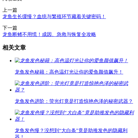
上一篇
龙鱼生长缓慢？血统与繁殖环节藏着关键密码！
下一篇
龙鱼断鳍不用慌！成因、急救与恢复全攻略
相关文章
龙鱼发色秘籍：高色温灯光让你的爱鱼颜值飙升！
龙鱼发色进阶：荧光灯竟是打造惊艳色泽的秘密武器？
龙鱼发色慢？没想到“大白条”竟是助推发色的隐藏利
器！