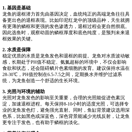
1. 基因是基础
龙鱼的退框潜力首先由基因决定，血统纯正的高端龙鱼往往具
备更出色的退框表现。比如印尼红龙中的顶级品种，天生就拥
有更薄的鳞框和更强的发色渗透力，退框过程会更自然彻底。
因此选鱼时，观察幼苗的鳞框厚度和底色纯度，是预判未来退
框效果的关键。
2. 水质是保障
稳定优质的水质是龙鱼发色和退框的前提。龙鱼对水质波动敏
感，长期处于PH值不稳定、氨氮超标的环境中，不仅会影响
食欲和状态，还会阻碍鳞片色素细胞的发育。建议保持水温在
28-30℃，PH值控制在6.5-7.5之间，定期换水并维护过滤系
统，为龙鱼创造一个舒适的生长环境。
3. 光照与环境的辅助
光照对龙鱼发色的影响至关重要，合理的光照能促进色素沉
淀，加速退框进程。每天保持8-10小时的适度光照，可选择专
业的龙鱼发色灯，避免强光直射。同时，鱼缸背景建议选用深
色系，比如黑色或深蓝色，深色背景能减少光线反射，让龙鱼
更专注于发色，也有助于鳞框的淡化。