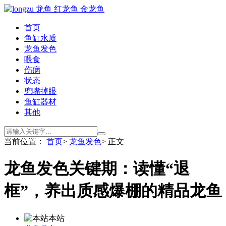
首页
鱼缸水质
龙鱼发色
喂食
伤病
状态
兜嘴掉眼
鱼缸器材
其他
当前位置：
首页
>
龙鱼发色
> 正文
龙鱼发色关键期：读懂“退
框”，养出质感爆棚的精品龙鱼
本站