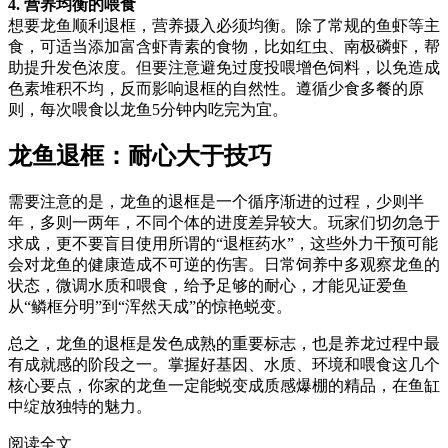
4. 营养均衡的喂食
想要龙鱼顺利退框，营养摄入必须均衡。除了常规的鱼虾等主
食，可适当添加富含虾青素的食物，比如红虫、南极磷虾，帮
助提升发色浓度。但要注意避免过度投喂增色饲料，以免造成
色素堆积不均，反而影响退框的自然性。遵循少食多餐的原
则，每次喂食以龙鱼5分钟内吃完为宜。
龙鱼退框：耐心大于技巧
需要注意的是，龙鱼的退框是一个循序渐进的过程，少则半
年，多则一两年，不同个体的进度差异较大。玩家们切勿急于
求成，更不要盲目使用所谓的“退框药水”，这些外力干预可能
会对龙鱼的健康造成不可逆的伤害。日常饲养中多观察龙鱼的
状态，微调水质和喂食，给予足够的耐心，才能见证爱鱼
从“鳞框分明”到“浑然天成”的惊艳蜕变。
总之，龙鱼的退框是发色成熟的重要标志，也是养龙过程中最
有成就感的阶段之一。掌握好基因、水质、环境和喂食这几个
核心要点，你家的龙鱼一定能蜕变成质感爆棚的精品，在鱼缸
中绽放独特的魅力。
阅读全文