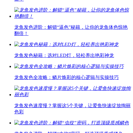
龙鱼发色进阶：解锁“逼色”秘籍，让你的龙鱼体色惊艳
翻倍！
龙鱼发色秘籍：选对LED灯，轻松养出艳彩神龙
龙鱼发色全攻略：鳞片焕彩的核心逻辑与实操技巧
龙鱼发色速度慢？掌握这5个关键，让爱鱼快速绽放绚丽
色彩