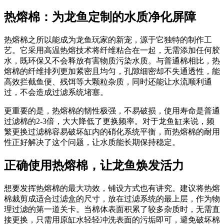
热熔棉：为龙鱼定制的水质净化屏障
热熔棉之所以能成为龙鱼玩家的新宠，源于它独特的制作工
艺。它采用高温热熔技术将纤维粘合在一起，无需添加任何胶
水，既环保又不会释放有害物质污染水质。与普通棉相比，热
熔棉的纤维排列更加紧密且均匀，孔隙细密却不失通透性，能
高效拦截鱼便、残饵等大颗粒杂质，同时还能让水流顺利通
过，不会造成过滤系统堵塞。
更重要的是，热熔棉的韧性极强，不易破损，使用寿命是普通
过滤棉的2-3倍，大大降低了更换频率。对于龙鱼缸来说，频
繁更换过滤棉容易破坏缸内的硝化系统平衡，而热熔棉的耐用
性正好解决了这个问题，让水质能长期保持稳定。
正确使用热熔棉，让龙鱼焕发活力
想要发挥热熔棉的最大功效，铺设方式也有讲究。建议将热熔
棉裁剪成适合过滤盒的尺寸，放在过滤系统的最上层，作为物
理过滤的第一道关卡。当棉体表面积累了较多杂质时，无需直
接更换，只需用原缸水轻轻冲洗表面的污垢即可，避免破坏棉