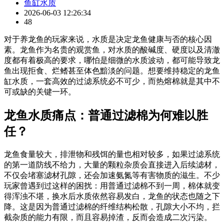
鱼缸水质
2026-06-03 12:26:34
48
对于养龙鱼的玩家来说，水质是决定龙鱼健康与否的核心因
素。龙鱼作为名贵的观赏鱼，对水质的酸碱度、硬度以及清澈
度都有着极高的要求，哪怕是细微的水质波动，都可能导致龙
鱼出现拒食、烂鳍甚至体色黯淡的问题。想要维持稳定的龙鱼
缸水质，一套高效的过滤系统必不可少，而热熔棉就是其中不
可或缺的关键一环。
龙鱼水质痛点：普通过滤棉为何难以胜
任？
龙鱼食量较大，排泄物和残饵的量也相对较多，如果过滤系统
的第一道防线不给力，大量的颗粒杂质会直接进入后续滤材，
不仅会堵塞滤材孔隙，还会加速氨氮等有害物质的滋生。不少
玩家曾遇到过这样的困扰：用普通过滤棉不到一周，棉体就变
得浑浊不堪，换水后水质依然容易发白，龙鱼的状态也随之下
降。这是因为普通过滤棉的纤维结构松散，孔隙大小不均，拦
截杂质的能力有限，而且容易掉渣，反而会造成二次污染。