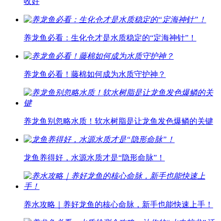
收好
养龙鱼必看：生化仓才是水质稳定的“定海神针”！
养龙鱼必看！藤棉如何成为水质守护神？
养龙鱼别忽略水质！软水树脂是让龙鱼发色爆鳞的关键
龙鱼养得好，水源水质才是“隐形命脉”！
养水攻略｜养好龙鱼的核心命脉，新手也能快速上手！