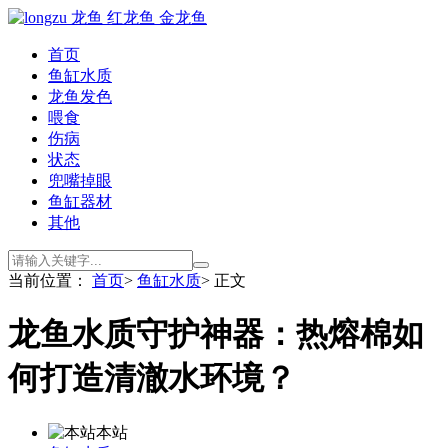
首页
鱼缸水质
龙鱼发色
喂食
伤病
状态
兜嘴掉眼
鱼缸器材
其他
当前位置：
首页
>
鱼缸水质
> 正文
龙鱼水质守护神器：热熔棉如
何打造清澈水环境？
本站