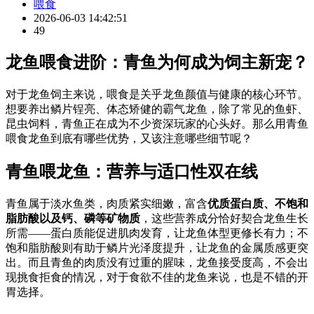
喂食
2026-06-03 14:42:51
49
龙鱼喂食进阶：青鱼为何成为饲主新宠？
对于龙鱼饲主来说，喂食是关乎龙鱼颜值与健康的核心环节。
想要养出鳞片锃亮、体态矫健的霸气龙鱼，除了常见的鱼虾、
昆虫饲料，青鱼正在成为不少资深玩家的心头好。那么用青鱼
喂食龙鱼到底有哪些优势，又该注意哪些细节呢？
青鱼喂龙鱼：营养与适口性双在线
青鱼属于淡水鱼类，肉质紧实细嫩，富含
优质蛋白质、不饱和
脂肪酸以及钙、磷等矿物质
，这些营养成分恰好契合龙鱼生长
所需——蛋白质能促进肌肉发育，让龙鱼体型更修长有力；不
饱和脂肪酸则有助于鳞片光泽度提升，让龙鱼的金属质感更突
出。而且青鱼的肉质没有过重的腥味，龙鱼接受度高，不会出
现挑食拒食的情况，对于食欲不佳的龙鱼来说，也是不错的开
胃选择。