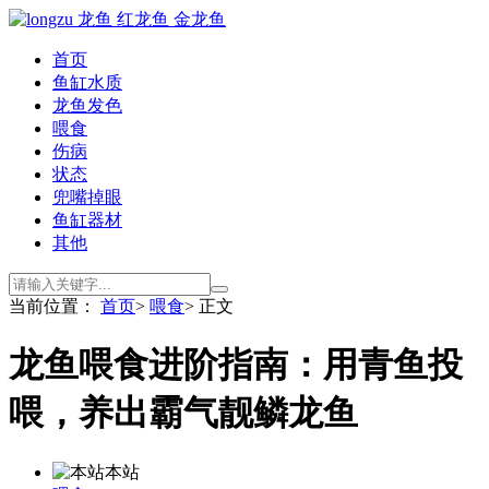
首页
鱼缸水质
龙鱼发色
喂食
伤病
状态
兜嘴掉眼
鱼缸器材
其他
当前位置：
首页
>
喂食
> 正文
龙鱼喂食进阶指南：用青鱼投
喂，养出霸气靓鳞龙鱼
本站