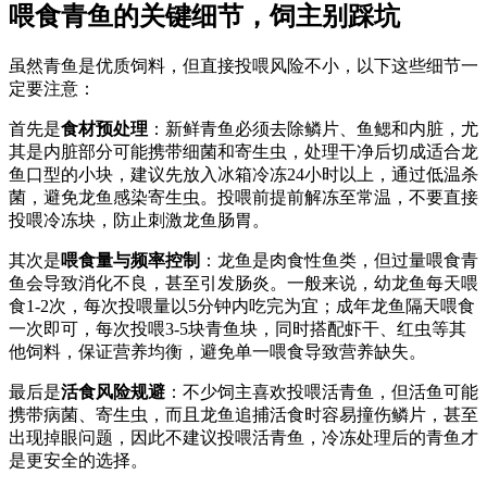
喂食青鱼的关键细节，饲主别踩坑
虽然青鱼是优质饲料，但直接投喂风险不小，以下这些细节一
定要注意：
首先是
食材预处理
：新鲜青鱼必须去除鳞片、鱼鳃和内脏，尤
其是内脏部分可能携带细菌和寄生虫，处理干净后切成适合龙
鱼口型的小块，建议先放入冰箱冷冻24小时以上，通过低温杀
菌，避免龙鱼感染寄生虫。投喂前提前解冻至常温，不要直接
投喂冷冻块，防止刺激龙鱼肠胃。
其次是
喂食量与频率控制
：龙鱼是肉食性鱼类，但过量喂食青
鱼会导致消化不良，甚至引发肠炎。一般来说，幼龙鱼每天喂
食1-2次，每次投喂量以5分钟内吃完为宜；成年龙鱼隔天喂食
一次即可，每次投喂3-5块青鱼块，同时搭配虾干、红虫等其
他饲料，保证营养均衡，避免单一喂食导致营养缺失。
最后是
活食风险规避
：不少饲主喜欢投喂活青鱼，但活鱼可能
携带病菌、寄生虫，而且龙鱼追捕活食时容易撞伤鳞片，甚至
出现掉眼问题，因此不建议投喂活青鱼，冷冻处理后的青鱼才
是更安全的选择。