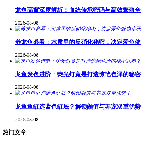
龙鱼高背深度解析：血统传承密码与高效繁殖全
2026-08-08
养龙鱼必看：水质里的反硝化秘密，决定爱鱼健
2026-08-08
龙鱼发色进阶：荧光灯竟是打造惊艳色泽的秘密
2026-08-08
龙鱼鱼缸选蓝色缸底？解锁颜值与养宠双重优势
2026-08-08
热门文章