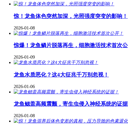
惊！龙鱼体色突然加深，光照强度突变的影响！
2026-01-08
惊爆！龙鱼鳞片脱落再生，细胞激活技术首次公
2026-01-09
龙鱼水质恶化？这4大征兆千万别忽视！
2026-01-06
龙鱼鳃盖高频震颤，寄生虫侵入神经系统的证据
2026-01-08