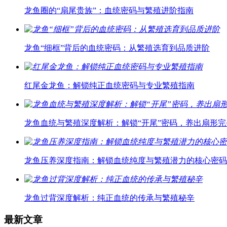
龙鱼圈的“扇尾贵族”：血统密码与繁殖进阶指南
龙鱼“细框”背后的血统密码：从繁殖选育到品质进阶
红尾金龙鱼：解锁纯正血统密码与专业繁殖指南
龙鱼血统与繁殖深度解析：解锁“开尾”密码，养出扇形
龙鱼压养深度指南：解锁血统纯度与繁殖潜力的核心密码
龙鱼过背深度解析：纯正血统的传承与繁殖秘辛
最新文章