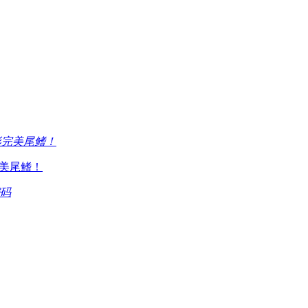
完美尾鳍！