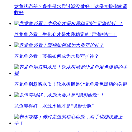
龙鱼状态差？多半是水质过滤没做好！这份实操指南请
收好
养龙鱼必看：生化仓才是水质稳定的“定海神针”！
养龙鱼必看！藤棉如何成为水质守护神？
养龙鱼别忽略水质！软水树脂是让龙鱼发色爆鳞的关键
龙鱼养得好，水源水质才是“隐形命脉”！