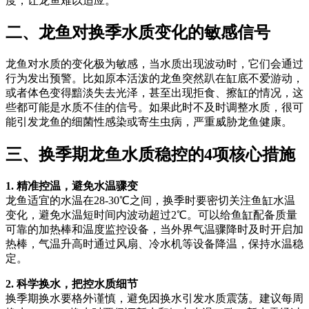
度，让龙鱼难以适应。
二、龙鱼对换季水质变化的敏感信号
龙鱼对水质的变化极为敏感，当水质出现波动时，它们会通过
行为发出预警。比如原本活泼的龙鱼突然趴在缸底不爱游动，
或者体色变得黯淡失去光泽，甚至出现拒食、擦缸的情况，这
些都可能是水质不佳的信号。如果此时不及时调整水质，很可
能引发龙鱼的细菌性感染或寄生虫病，严重威胁龙鱼健康。
三、换季期龙鱼水质稳控的4项核心措施
1. 精准控温，避免水温骤变
龙鱼适宜的水温在28-30℃之间，换季时要密切关注鱼缸水温
变化，避免水温短时间内波动超过2℃。可以给鱼缸配备质量
可靠的加热棒和温度监控设备，当外界气温骤降时及时开启加
热棒，气温升高时通过风扇、冷水机等设备降温，保持水温稳
定。
2. 科学换水，把控水质细节
换季期换水要格外谨慎，避免因换水引发水质震荡。建议每周