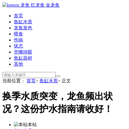
首页
鱼缸水质
龙鱼发色
喂食
伤病
状态
兜嘴掉眼
鱼缸器材
其他
当前位置：
首页
>
鱼缸水质
> 正文
换季水质突变，龙鱼频出状
况？这份护水指南请收好！
本站