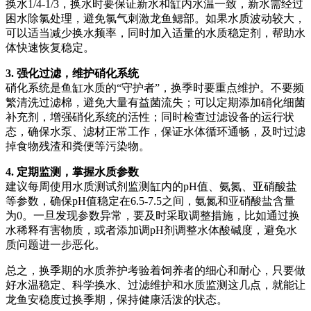
换水1/4-1/3，换水时要保证新水和缸内水温一致，新水需经过
困水除氯处理，避免氯气刺激龙鱼鳃部。如果水质波动较大，
可以适当减少换水频率，同时加入适量的水质稳定剂，帮助水
体快速恢复稳定。
3. 强化过滤，维护硝化系统
硝化系统是鱼缸水质的“守护者”，换季时要重点维护。不要频
繁清洗过滤棉，避免大量有益菌流失；可以定期添加硝化细菌
补充剂，增强硝化系统的活性；同时检查过滤设备的运行状
态，确保水泵、滤材正常工作，保证水体循环通畅，及时过滤
掉食物残渣和粪便等污染物。
4. 定期监测，掌握水质参数
建议每周使用水质测试剂监测缸内的pH值、氨氮、亚硝酸盐
等参数，确保pH值稳定在6.5-7.5之间，氨氮和亚硝酸盐含量
为0。一旦发现参数异常，要及时采取调整措施，比如通过换
水稀释有害物质，或者添加调pH剂调整水体酸碱度，避免水
质问题进一步恶化。
总之，换季期的水质养护考验着饲养者的细心和耐心，只要做
好水温稳定、科学换水、过滤维护和水质监测这几点，就能让
龙鱼安稳度过换季期，保持健康活泼的状态。