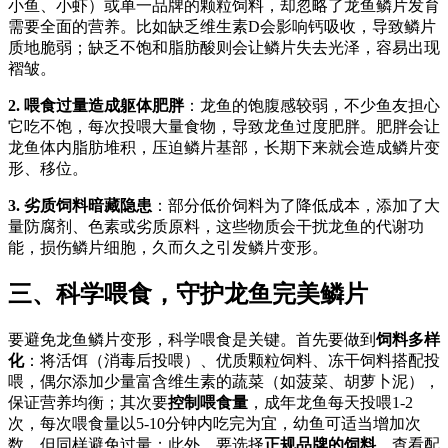
小鱼、小虾）或单一品牌的颗粒饲料，却忽略了龙鱼鳞片发育
需要全面的营养。比如缺乏维生素D会影响钙吸收，导致鳞片
质地脆弱；缺乏不饱和脂肪酸则会让鳞片失去光泽，容易出现
褶皱。
2. 喂食过量造成躯体肥胖
：龙鱼的饱腹感较弱，不少鱼友担心
它吃不饱，每次投喂大量食物，导致龙鱼过度肥胖。肥胖会让
龙鱼体内脂肪堆积，压迫鳞片基部，长期下来就会造成鳞片变
形、移位。
3. 劣质饲料暗藏隐患
：部分低价饲料为了降低成本，添加了大
量防腐剂、色素或劣质原料，这些物质会干扰龙鱼的代谢功
能，损伤鳞片细胞，久而久之引发鳞片变形。
三、科学喂食，守护龙鱼完美鳞片
要避免龙鱼鳞片变形，科学喂食是关键。首先要做到
饲料多样
化
：将活饵（消毒后投喂）、优质颗粒饲料、冻干饲料搭配投
喂，偶尔添加少量富含维生素的蔬菜（如菠菜、胡萝卜泥），
保证营养均衡；其次要
控制喂食量
，成年龙鱼每天投喂1-2
次，每次喂食量以5-10分钟内吃完为宜，幼鱼可适当增加次
数，但同样避免过量；此外，要选择
正规品牌的饲料
，查看配