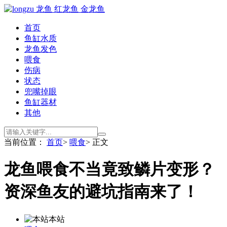
首页
鱼缸水质
龙鱼发色
喂食
伤病
状态
兜嘴掉眼
鱼缸器材
其他
当前位置：
首页
>
喂食
> 正文
龙鱼喂食不当竟致鳞片变形？
资深鱼友的避坑指南来了！
本站