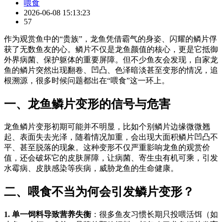
喂食
2026-06-08 15:13:23
57
作为观赏鱼中的“贵族”，龙鱼凭借霸气的身姿、闪耀的鳞片俘
获了无数鱼友的心。鳞片不仅是龙鱼颜值的核心，更是它抵御
外界病菌、保护躯体的重要屏障。但不少鱼友会发现，自家龙
鱼的鳞片突然出现翻卷、凹凸、色泽暗淡甚至变形的情况，追
根溯源，很多时候问题都出在“喂食”这一环上。
一、龙鱼鳞片变形的信号与危害
龙鱼鳞片变形初期可能并不明显，比如个别鳞片边缘微微翘
起、表面失去光泽，随着情况加重，会出现大面积鳞片凹凸不
平、甚至脱落的现象。这种变形不仅严重影响龙鱼的观赏价
值，还会破坏它的皮肤屏障，让病菌、寄生虫有机可乘，引发
水霉病、皮肤感染等疾病，威胁龙鱼的生命健康。
二、喂食不当为何会引发鳞片变形？
1. 单一饲料导致营养失衡
：很多鱼友习惯长期只投喂活饵（如