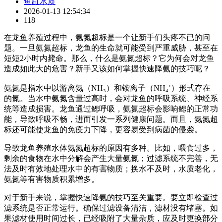
鱼缸水质
2026-01-13 12:54:34
118
在龙鱼养殖过程中，氨氮超标是一个让新手们头疼不已的问
题。一旦氨氮超标，龙鱼的生命就可能受到严重威胁，甚至在
短短2小时内毙命。那么，什么是氨氮超标？它为何会对龙鱼
造成如此大的危害？新手又该如何掌握快速降氨的技巧呢？
氨氮是指水中以游离氨（NH₃）和铵离子（NH₄⁺）形式存在
的氮。当水中氨氮含量过高时，会对龙鱼的呼吸系统、神经系
统等造成损害。龙鱼通过鳃呼吸，氨氮超标会影响鳃的正常功
能，导致呼吸不畅，进而引发一系列健康问题。而且，氨氮超
标还可能使龙鱼的免疫力下降，更容易受到病菌的侵袭。
导致龙鱼养殖水体氨氮超标的原因有多种。比如，喂食过多，
剩余的食物在水中分解会产生大量氨氮；过滤系统不完善，无
法及时有效地处理水中的有害物质；换水不及时，水质老化，
氨氮等有害物质积累增多。
对于新手来说，掌握快速降氨的技巧至关重要。要立即检查过
滤系统是否正常运行。确保过滤设备清洁，滤材没有堵塞。如
果滤材使用时间过长，已经吸附了大量杂质，应及时更换部分