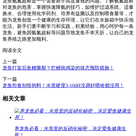
龙鱼氨氮超标是一个需要新手高度重视的问题。了解氨氮超标
对龙鱼的危害，掌握快速降氨的技巧，如维护过滤系统、适量
换水、合理使用化学药剂、培养有益菌以及控制喂食量等，才
能为龙鱼创造一个健康的生存环境，让它们在水族箱中快乐地
生活。新手们要不断学习和实践，积累经验，用心呵护每一条
龙鱼，避免因氨氮超标等问题导致龙鱼不幸夭折，让自己的龙
鱼养殖之路更加顺利。
阅读全文
上一篇
龙鱼打架后鱼鳍撕裂？烂鳍病感染的状态预防措施！
下一篇
龙鱼拒食别怪饲料！水质硬度3-10dH没调好喂啥都没用！
相关文章
养龙鱼必看：水质里的反硝化秘密，决定爱鱼健康生
死！