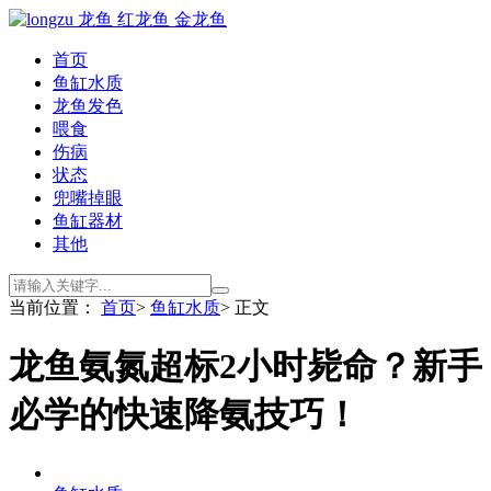
首页
鱼缸水质
龙鱼发色
喂食
伤病
状态
兜嘴掉眼
鱼缸器材
其他
当前位置：
首页
>
鱼缸水质
> 正文
龙鱼氨氮超标2小时毙命？新手
必学的快速降氨技巧！