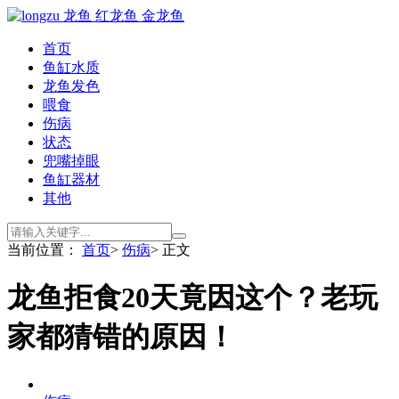
首页
鱼缸水质
龙鱼发色
喂食
伤病
状态
兜嘴掉眼
鱼缸器材
其他
当前位置：
首页
>
伤病
> 正文
龙鱼拒食20天竟因这个？老玩
家都猜错的原因！