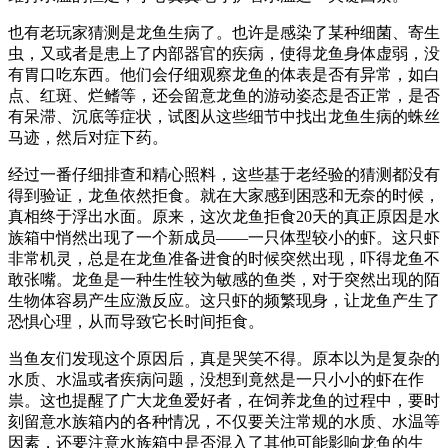
也有老玩家猜测是龙鱼生病了。也许是感染了某种细菌、寄生
虫，又或者是患上了内部器官的疾病，使得龙鱼身体虚弱，没
有胃口吃东西。他们会仔细观察龙鱼的体表是否有异常，如白
点、红斑、烂鳍等，还会留意龙鱼的游动姿态是否正常，是否
有呆滞、沉底等症状，试图从这些细节中找出龙鱼生病的蛛丝
马迹，然后对症下药。
经过一番仔细排查和精心照料，这些基于老经验的猜测都没有
得到验证，龙鱼依然拒食。就在大家感到困惑和无奈的时候，
真相终于浮出水面。原来，这次龙鱼拒食20天的真正原因是水
族箱中悄然出现了一个新成员——一只体型较小的虾。这只虾
非常机灵，总是在龙鱼准备进食的时候突然出现，吓得龙鱼不
敢张嘴。龙鱼是一种生性较为敏感的鱼类，对于突然出现的陌
生物体容易产生应激反应。这只虾的频繁现身，让龙鱼产生了
恐惧心理，从而导致它长时间拒食。
当鱼友们发现这个原因后，真是哭笑不得。原本以为是复杂的
水质、水温或者疾病问题，没想到竟然是一只小小的虾在作
祟。这也提醒了广大龙鱼爱好者，在饲养龙鱼的过程中，要时
刻留意水族箱内的各种情况，不仅要关注常规的水质、水温等
因素，还要注意水族箱中是否混入了其他可能影响龙鱼的生