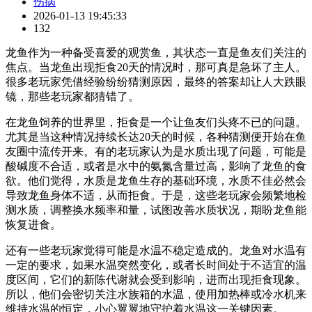
伤病
2026-01-13 19:45:33
132
龙鱼作为一种备受喜爱的观赏鱼，其状态一直是鱼友们关注的
焦点。当龙鱼出现拒食20天的情况时，那可真是急坏了主人。
很多老玩家凭借经验纷纷猜测原因，最终的答案却让人大跌眼
镜，那些老玩家都猜错了。
在龙鱼饲养的世界里，拒食是一个让鱼友们头疼不已的问题。
尤其是当这种情况持续长达20天的时候，各种猜测便开始在鱼
友圈中流传开来。有的老玩家认为是水质出现了问题，可能是
酸碱度不合适，或者是水中的氨氮含量过高，影响了龙鱼的食
欲。他们觉得，水质是龙鱼生存的基础环境，水质不佳必然会
导致龙鱼身体不适，从而拒食。于是，这些老玩家会频繁地检
测水质，调整换水频率和量，试图改善水质状况，期盼龙鱼能
恢复进食。
还有一些老玩家觉得可能是水温不稳定造成的。龙鱼对水温有
一定的要求，如果水温突然变化，或者长时间处于不适宜的温
度区间，它们的新陈代谢就会受到影响，进而出现拒食现象。
所以，他们会密切关注水族箱的水温，使用加热棒或冷水机来
维持水温的恒定，小心翼翼地守护着水温这一关键因素。