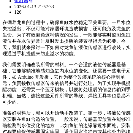
鱼缸器材
2026-01-13 21:57:33
126
在饲养龙鱼的过程中，确保鱼缸水位稳定至关重要。一旦水位
失控溢出，不仅可能对家居环境造成损害，还可能危及龙鱼的
生命。为了有效避免这种情况的发生，一款能够实时监测鱼缸
液位并在水位异常时及时发出提醒的装置显得尤为必要。今
天，我们就来探讨一下如何对龙鱼缸液位传感器进行改装，实
现通过手机提醒来防止溢水的功能。
我们需要明确改装所需的材料。一个合适的液位传感器是基
础，它能够精准地感知鱼缸内水位的变化。还需要一些电子元
件，如 Arduino 开发板，它作为整个改装系统的核心控制单
元，负责接收传感器传来的信号并进行处理。为了实现手机提
醒功能，还需要一个蓝牙模块，以便将处理后的信息传输到手
机端。当然，连接这些元件所需的导线、焊接工具等也是必不
可少的。
准备好材料后，就可以开始动手改装了。第一步，将液位传感
器安装在鱼缸合适的位置。一般来说，传感器应放置在能够准
确检测到水位变化的地方，比如鱼缸的边缘靠近水面处。安装
过程要确保传感器固定牢固，避免因水流冲击或其他外力影响