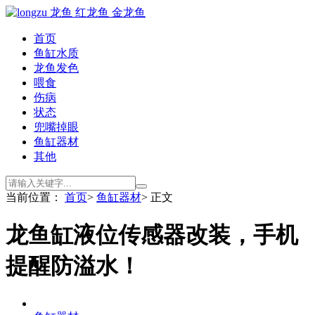
首页
鱼缸水质
龙鱼发色
喂食
伤病
状态
兜嘴掉眼
鱼缸器材
其他
当前位置：
首页
>
鱼缸器材
> 正文
龙鱼缸液位传感器改装，手机
提醒防溢水！