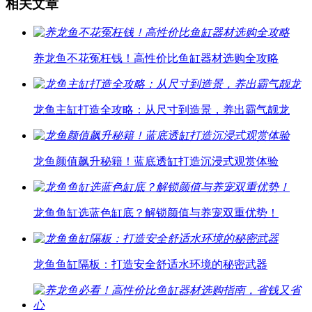
相关文章
养龙鱼不花冤枉钱！高性价比鱼缸器材选购全攻略
龙鱼主缸打造全攻略：从尺寸到造景，养出霸气靓龙
龙鱼颜值飙升秘籍！蓝底透缸打造沉浸式观赏体验
龙鱼鱼缸选蓝色缸底？解锁颜值与养宠双重优势！
龙鱼鱼缸隔板：打造安全舒适水环境的秘密武器