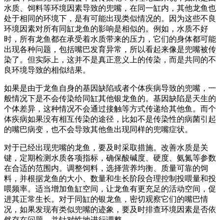
水质、饲料等环境因素导致的兜嘴，在同一缸内，其他龙鱼也
处于相同的环境下，是有可能出现类似情况的。因为这些不良
环境因素对所有同缸龙鱼的影响是相似的。例如，水质不好
时，所有龙鱼都在承受着水质带来的压力，它们的身体都可能
出现各种问题，包括嘴巴发育异常，所以看起来像是兜嘴被传
染了。但实际上，这并不是真正意义上的传染，而是共同的不
良环境导致的相似结果。
如果是由于龙鱼自身的基因缺陷或者个体疾病导致的兜嘴，一
般情况下是不会传染给同缸其他银龙鱼的。基因缺陷是天生的
个体差异，这种情况不会通过接触等方式传递给其他鱼。而个
体疾病如果没有相互传染的途径，比如不是传染性的病菌引起
的嘴巴病变，也不会导致其他鱼出现同样的兜嘴症状。
对于已经出现兜嘴的龙鱼，要及时采取措施。改善水质是关
键，定期检测水质各项指标，确保酸碱度、硬度、氨氮等参数
在合适的范围内。调整饲料，选择营养均衡、质量可靠的饲
料，并根据龙鱼的大小、数量和生长阶段合理控制投喂量和投
喂频率。适当增加鱼缸空间，让龙鱼有更充足的活动空间，促
进其正常生长。对于同缸的银龙鱼，密切观察它们的嘴巴情
况，如果发现有类似兜嘴的迹象，要及时排查环境因素是否依
然存在问题，并针对性地进行调整。