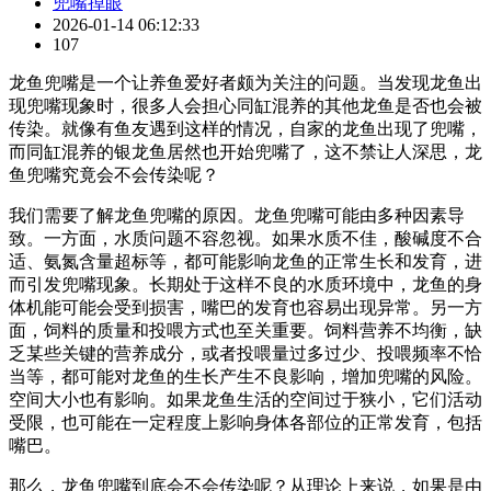
兜嘴掉眼
2026-01-14 06:12:33
107
龙鱼兜嘴是一个让养鱼爱好者颇为关注的问题。当发现龙鱼出
现兜嘴现象时，很多人会担心同缸混养的其他龙鱼是否也会被
传染。就像有鱼友遇到这样的情况，自家的龙鱼出现了兜嘴，
而同缸混养的银龙鱼居然也开始兜嘴了，这不禁让人深思，龙
鱼兜嘴究竟会不会传染呢？
我们需要了解龙鱼兜嘴的原因。龙鱼兜嘴可能由多种因素导
致。一方面，水质问题不容忽视。如果水质不佳，酸碱度不合
适、氨氮含量超标等，都可能影响龙鱼的正常生长和发育，进
而引发兜嘴现象。长期处于这样不良的水质环境中，龙鱼的身
体机能可能会受到损害，嘴巴的发育也容易出现异常。另一方
面，饲料的质量和投喂方式也至关重要。饲料营养不均衡，缺
乏某些关键的营养成分，或者投喂量过多过少、投喂频率不恰
当等，都可能对龙鱼的生长产生不良影响，增加兜嘴的风险。
空间大小也有影响。如果龙鱼生活的空间过于狭小，它们活动
受限，也可能在一定程度上影响身体各部位的正常发育，包括
嘴巴。
那么，龙鱼兜嘴到底会不会传染呢？从理论上来说，如果是由