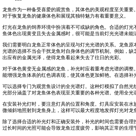
龙鱼作为一种备受喜爱的观赏鱼，其体色的美观程度至关重要
对于恢复龙鱼的健康体色和展现其独特魅力有着重要意义。
灯光在龙鱼的饲养环境中扮演着不可或缺的角色。合适的灯光
鱼体色出现黄变且失去金属感时，很可能是当前灯光光谱未能
我们需要明白龙鱼正常体色的呈现与灯光光谱的关系。龙鱼原
光谱的选择不当会干扰龙鱼对自身体色的调节机制。例如，缺
出应有的金属光泽，使得龙鱼看起来失去了往日的光彩。
对于体色黄变无金属感的龙鱼，补光时应着重考虑光谱的调整
能增强龙鱼体表的红色调表现，使其体色更加鲜艳。在选择补
可以选择专门为观赏鱼设计的全光谱灯。这种灯模拟了自然光
光部分涵盖了对龙鱼体色表现至关重要的各种光谱。使用全光
在安装补光灯时，要注意灯具的位置和角度。灯具应安装在水
微倾斜地照射到龙鱼身上，这样可以最大程度地发挥灯光对龙
除了选择合适的补光灯和正确安装外，补光的时间也需要合理控
过长时间的光照可能会导致龙鱼过度疲劳，影响其正常的生理