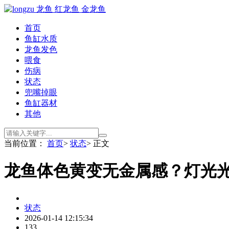
首页
鱼缸水质
龙鱼发色
喂食
伤病
状态
兜嘴掉眼
鱼缸器材
其他
当前位置：
首页
>
状态
> 正文
龙鱼体色黄变无金属感？灯光
状态
2026-01-14 12:15:34
133