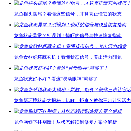
龙鱼摇头摆尾？看懂这些信号，才算真正懂它的状态！
龙鱼状态异常？别误判！惊吓的信号与快速恢复指南
龙鱼食欲好坏藏玄机！看懂状态信号，养出活力靓龙
龙鱼状态好不好？看这“灵动眼神”就够了！
龙鱼新环境状态大揭秘：趴缸、拒食？教你三步让它活力
龙鱼胸鳍下挂别慌！从状态解读到修复方案全解析