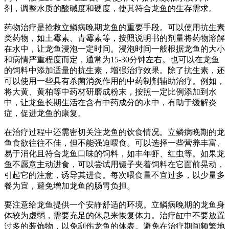
剂，调整水质的酸碱度和硬度，使其符合龙鱼的生存需求。
药物治疗是抢救立鳞病晚期龙鱼的重要手段。可以使用抗生素
类药物，如土霉素、青霉素等，按照说明书的剂量将药物溶解
在水中，让龙鱼浸泡一定时间。浸泡时间一般根据龙鱼的大小
和病情严重程度而定，通常为15-30分钟左右。也可以在龙鱼
的饲料中添加适量的抗生素，增强治疗效果。除了抗生素，还
可以使用一些具有杀菌消炎作用的中药制剂辅助治疗。例如，
将大黄、黄柏等中药材研磨成粉末，按照一定比例添加到水
中，让龙鱼长期生活在含有中药成分的水中，有助于缓解炎
症，促进龙鱼的康复。
在治疗过程中还需密切关注龙鱼的饮食情况。立鳞病晚期的龙
鱼食欲往往不佳，但不能强迫喂食。可以选择一些营养丰富、
易于消化且符合龙鱼口味的饲料，如丰年虾、红虫等。如果龙
鱼不愿意主动进食，可以尝试用镊子夹着饲料在它面前晃动，
引起它的注意，诱导其进食。每次喂食量不宜过多，以少量多
餐为宜，避免增加龙鱼的肠胃负担。
要注意给龙鱼提供一个安静舒适的环境。立鳞病晚期的龙鱼身
体较为虚弱，需要充足的休息来恢复体力。治疗缸中不要放置
过多的装饰物，以免刮伤龙鱼的体表。避免在治疗期间频繁地