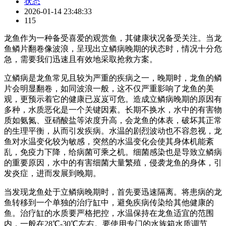
状态
2026-01-14 23:48:33
115
龙鱼作为一种备受喜爱的观赏鱼，其健康状况备受关注。当龙
鱼鳞片翻卷像波浪，呈现出立鳞病晚期的状态时，情况十分危
急，需要我们迅速且有效地采取抢救方案。
立鳞病是龙鱼常见且较为严重的疾病之一，晚期时，龙鱼的鳞
片会明显翻卷，如同波浪一般，这不仅严重影响了龙鱼的美
观，更预示着它的健康已岌岌可危。造成立鳞病晚期的原因有
多种，水质恶化是一个关键因素。长期不换水，水中的有害物
质如氨氮、亚硝酸盐等浓度升高，会龙鱼的体表，破坏其正常
的生理平衡，从而引发疾病。水温的剧烈波动也不容忽视，龙
鱼对水温变化较为敏感，突然的水温变化会使其身体机能紊
乱，免疫力下降，给病菌可乘之机。细菌感染也是导致立鳞病
的重要原因，水中的有害细菌大量繁殖，侵袭龙鱼的身体，引
发炎症，进而发展到晚期。
当发现龙鱼处于立鳞病晚期时，首先要迅速隔离。将患病的龙
鱼转移到一个单独的治疗缸中，避免疾病传染给其他健康的
鱼。治疗缸的水质要严格把控，水温保持在龙鱼适宜的范围
内，一般在28℃-30℃左右。要使用专门的水族箱水质调节