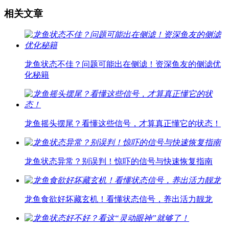
相关文章
龙鱼状态不佳？问题可能出在侧滤！资深鱼友的侧滤优
化秘籍
龙鱼摇头摆尾？看懂这些信号，才算真正懂它的状态！
龙鱼状态异常？别误判！惊吓的信号与快速恢复指南
龙鱼食欲好坏藏玄机！看懂状态信号，养出活力靓龙