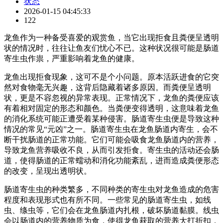
状态
2026-01-15 04:45:33
122
龙鱼作为一种备受喜爱的观赏鱼，当它出现拒食且粪便呈透明
状的情况时，往往让鱼友们忧心不已。这种状况很可能是肠道
寄生虫作祟，严重影响着龙鱼的健康。
龙鱼出现拒食现象，这可不是个小问题。原本活跃进食的它突
然对食物毫无兴趣，这背后隐藏着诸多原因。而粪便呈透明
状，更是不容忽视的异常表现。正常情况下，龙鱼的粪便应该
有着相对固定的形态和颜色。当粪便变得透明，这意味着龙鱼
的消化系统可能正遭受着某种侵害。肠道寄生虫便是导致这种
情况的常见“元凶”之一。肠道寄生虫在龙鱼肠道内寄生，会不
断干扰肠道的正常功能。它们可能会吸食龙鱼肠道内的营养，
导致龙鱼营养吸收不良，从而引发拒食。寄生虫的活动还会肠
道，使得肠道的正常蠕动和消化功能紊乱，进而造成粪便形态
的改变，呈现出透明状。
肠道寄生虫的种类繁多，不同种类的寄生虫对龙鱼造成的危害
程度和表现形式也有所不同。一些常见的肠道寄生虫，如线
虫、绦虫等，它们会在龙鱼肠道内扎根，破坏肠道黏膜。线虫
会以肠道内的营养物质为食，使得龙鱼获取的营养大打折扣，