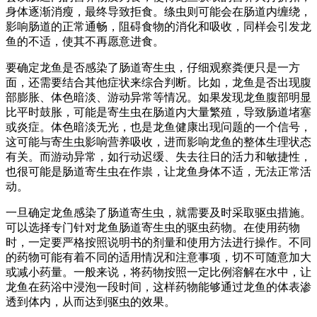
身体逐渐消瘦，最终导致拒食。绦虫则可能会在肠道内缠绕，
影响肠道的正常通畅，阻碍食物的消化和吸收，同样会引发龙
鱼的不适，使其不再愿意进食。
要确定龙鱼是否感染了肠道寄生虫，仔细观察粪便只是一方
面，还需要结合其他症状来综合判断。比如，龙鱼是否出现腹
部膨胀、体色暗淡、游动异常等情况。如果发现龙鱼腹部明显
比平时鼓胀，可能是寄生虫在肠道内大量繁殖，导致肠道堵塞
或炎症。体色暗淡无光，也是龙鱼健康出现问题的一个信号，
这可能与寄生虫影响营养吸收，进而影响龙鱼的整体生理状态
有关。而游动异常，如行动迟缓、失去往日的活力和敏捷性，
也很可能是肠道寄生虫在作祟，让龙鱼身体不适，无法正常活
动。
一旦确定龙鱼感染了肠道寄生虫，就需要及时采取驱虫措施。
可以选择专门针对龙鱼肠道寄生虫的驱虫药物。在使用药物
时，一定要严格按照说明书的剂量和使用方法进行操作。不同
的药物可能有着不同的适用情况和注意事项，切不可随意加大
或减小药量。一般来说，将药物按照一定比例溶解在水中，让
龙鱼在药浴中浸泡一段时间，这样药物能够通过龙鱼的体表渗
透到体内，从而达到驱虫的效果。