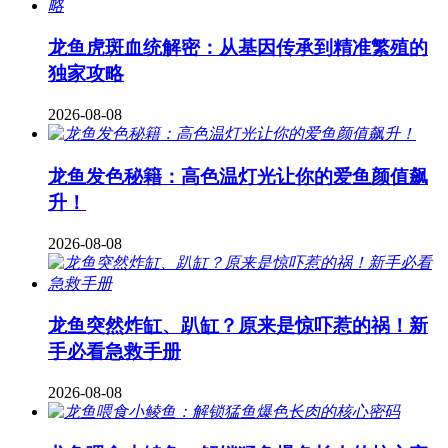
龙鱼虎斑血统解密：从基因传承到精准繁殖的
独家攻略
2026-08-08
龙鱼发色秘籍：高色温灯光让你的爱鱼颜值飙
升！
2026-08-08
龙鱼突然炸缸、趴缸？原来是惊吓惹的祸！新
手必看急救手册
2026-08-08