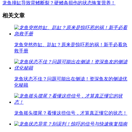
龙鱼撞缸导致背鳍断裂？硬鳍条损伤的状态恢复营养！
相关文章
龙鱼突然炸缸、趴缸？原来是惊吓惹的祸！新手必看急
救手册
龙鱼状态不佳？问题可能出在侧滤！资深鱼友的侧滤优
化秘籍
龙鱼摇头摆尾？看懂这些信号，才算真正懂它的状态！