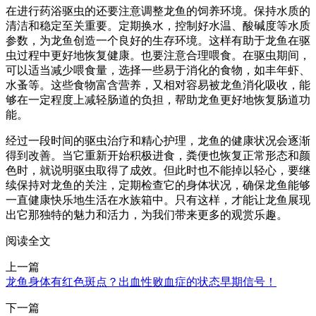
在进行药浴驱虫的还要注意调整龙鱼的饲养环境。保持水质的
清洁和稳定至关重要。定期换水，控制好水温、酸碱度等水质
参数，为龙鱼创造一个良好的生存环境。这样有助于龙鱼在驱
虫过程中更好地恢复健康。也要注意合理喂食。在驱虫期间，
可以适当减少喂食量，选择一些易于消化的食物，如丰年虾、
水蚤等。这些食物富含营养，又相对容易被龙鱼消化吸收，能
够在一定程度上减轻肠道的负担，帮助龙鱼更好地恢复肠道功
能。
经过一段时间的驱虫治疗和精心护理，龙鱼的健康状况会逐渐
得到改善。当它重新开始积极进食，粪便也恢复正常形态和颜
色时，就说明驱虫取得了成效。但此时也不能掉以轻心，要继
续保持对龙鱼的关注，定期检查它的身体状况，确保龙鱼能够
一直健康快乐地生活在水族箱中。只有这样，才能让龙鱼展现
出它那独特的魅力和活力，为我们带来更多的观赏乐趣。
阅读全文
上一篇
龙鱼身体有红色斑点？出血性败血症的状态早期信号！
下一篇