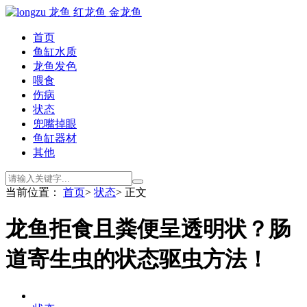
首页
鱼缸水质
龙鱼发色
喂食
伤病
状态
兜嘴掉眼
鱼缸器材
其他
当前位置：
首页
>
状态
> 正文
龙鱼拒食且粪便呈透明状？肠
道寄生虫的状态驱虫方法！