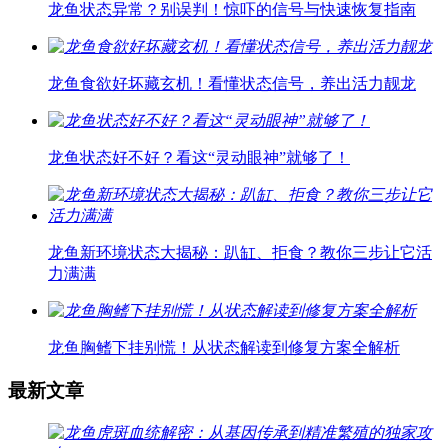
龙鱼状态异常？别误判！惊吓的信号与快速恢复指南
龙鱼食欲好坏藏玄机！看懂状态信号，养出活力靓龙
龙鱼状态好不好？看这“灵动眼神”就够了！
龙鱼新环境状态大揭秘：趴缸、拒食？教你三步让它活
力满满
龙鱼胸鳍下挂别慌！从状态解读到修复方案全解析
最新文章