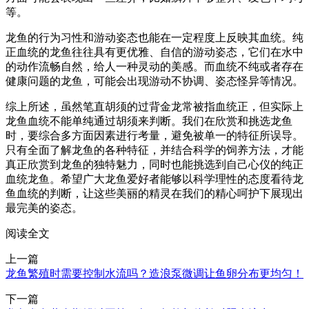
等。
龙鱼的行为习性和游动姿态也能在一定程度上反映其血统。纯
正血统的龙鱼往往具有更优雅、自信的游动姿态，它们在水中
的动作流畅自然，给人一种灵动的美感。而血统不纯或者存在
健康问题的龙鱼，可能会出现游动不协调、姿态怪异等情况。
综上所述，虽然笔直胡须的过背金龙常被指血统正，但实际上
龙鱼血统不能单纯通过胡须来判断。我们在欣赏和挑选龙鱼
时，要综合多方面因素进行考量，避免被单一的特征所误导。
只有全面了解龙鱼的各种特征，并结合科学的饲养方法，才能
真正欣赏到龙鱼的独特魅力，同时也能挑选到自己心仪的纯正
血统龙鱼。希望广大龙鱼爱好者能够以科学理性的态度看待龙
鱼血统的判断，让这些美丽的精灵在我们的精心呵护下展现出
最完美的姿态。
阅读全文
上一篇
龙鱼繁殖时需要控制水流吗？造浪泵微调让鱼卵分布更均匀！
下一篇