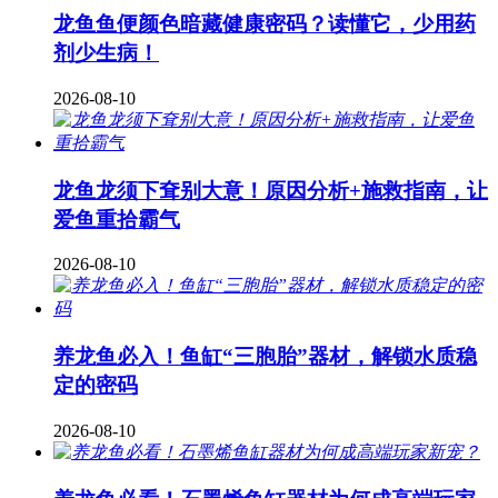
龙鱼鱼便颜色暗藏健康密码？读懂它，少用药
剂少生病！
2026-08-10
龙鱼龙须下耷别大意！原因分析+施救指南，让
爱鱼重拾霸气
2026-08-10
养龙鱼必入！鱼缸“三胞胎”器材，解锁水质稳
定的密码
2026-08-10