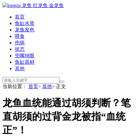
首页
鱼缸水质
龙鱼发色
喂食
伤病
状态
兜嘴掉眼
鱼缸器材
其他
当前位置：
首页
>
其他
> 正文
龙鱼血统能通过胡须判断？笔
直胡须的过背金龙被指“血统
正”！