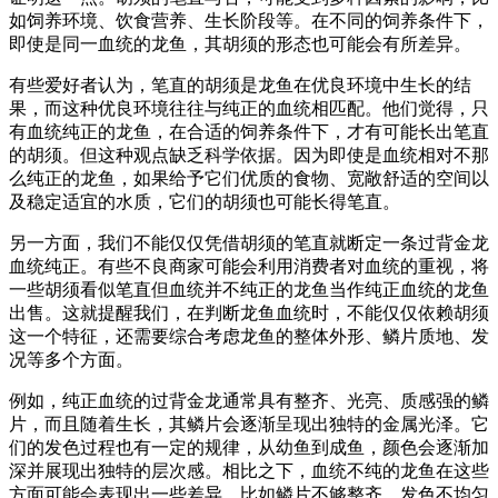
如饲养环境、饮食营养、生长阶段等。在不同的饲养条件下，
即使是同一血统的龙鱼，其胡须的形态也可能会有所差异。
有些爱好者认为，笔直的胡须是龙鱼在优良环境中生长的结
果，而这种优良环境往往与纯正的血统相匹配。他们觉得，只
有血统纯正的龙鱼，在合适的饲养条件下，才有可能长出笔直
的胡须。但这种观点缺乏科学依据。因为即使是血统相对不那
么纯正的龙鱼，如果给予它们优质的食物、宽敞舒适的空间以
及稳定适宜的水质，它们的胡须也可能长得笔直。
另一方面，我们不能仅仅凭借胡须的笔直就断定一条过背金龙
血统纯正。有些不良商家可能会利用消费者对血统的重视，将
一些胡须看似笔直但血统并不纯正的龙鱼当作纯正血统的龙鱼
出售。这就提醒我们，在判断龙鱼血统时，不能仅仅依赖胡须
这一个特征，还需要综合考虑龙鱼的整体外形、鳞片质地、发
况等多个方面。
例如，纯正血统的过背金龙通常具有整齐、光亮、质感强的鳞
片，而且随着生长，其鳞片会逐渐呈现出独特的金属光泽。它
们的发色过程也有一定的规律，从幼鱼到成鱼，颜色会逐渐加
深并展现出独特的层次感。相比之下，血统不纯的龙鱼在这些
方面可能会表现出一些差异，比如鳞片不够整齐、发色不均匀