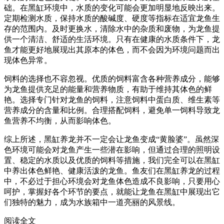
础。在黑缸环境中，水质的变化可能会更加明显地反映出来。
定期检测水质，保持水质的酸碱度、硬度等指标在适宜龙鱼生
存的范围内。及时更换水，清除水中的杂质和废物，为龙鱼提
供一个清洁、舒适的生活环境。只有在健康的水质条件下，龙
鱼才能更好地展现出其原本的体色，而不会因为环境问题而出
现体色异常。
饲料的选择也不容忽视。优质的饲料富含各种营养成分，能够
为龙鱼提供充足的能量和营养物质，有助于维持其体色的鲜
艳。选择专门针对龙鱼的饲料，注意饲料中蛋白质、维生素等
营养成分的含量和比例。合理搭配饲料，避免单一饲料导致龙
鱼营养不均衡，从而影响体色。
综上所述，黑缸养龙并不一定会让龙鱼变成“黄脸婆”。虽然深
色环境可能会对龙鱼产生一些潜在影响，但通过合理的照明设
置、稳定的水质以及优质的饲料等措施，我们完全可以在黑缸
中养出体色鲜艳、健康活泼的龙鱼。鱼友们在黑缸养龙的过程
中，不必过于担心环境会对龙鱼体色造成不良影响，只要用心
呵护，掌握好各个环节的要点，就能让龙鱼在黑缸中展现出它
们独特的魅力，成为水族箱中一道亮丽的风景线。
阅读全文