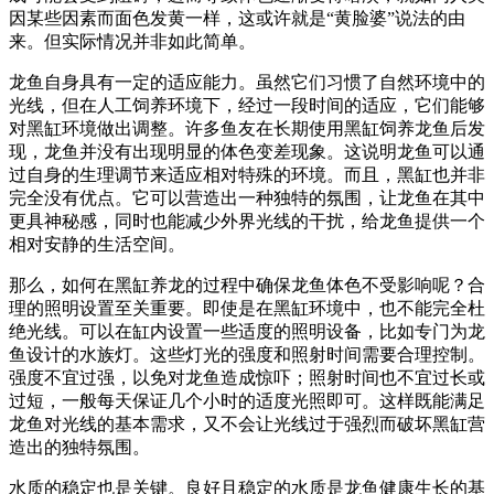
因某些因素而面色发黄一样，这或许就是“黄脸婆”说法的由
来。但实际情况并非如此简单。
龙鱼自身具有一定的适应能力。虽然它们习惯了自然环境中的
光线，但在人工饲养环境下，经过一段时间的适应，它们能够
对黑缸环境做出调整。许多鱼友在长期使用黑缸饲养龙鱼后发
现，龙鱼并没有出现明显的体色变差现象。这说明龙鱼可以通
过自身的生理调节来适应相对特殊的环境。而且，黑缸也并非
完全没有优点。它可以营造出一种独特的氛围，让龙鱼在其中
更具神秘感，同时也能减少外界光线的干扰，给龙鱼提供一个
相对安静的生活空间。
那么，如何在黑缸养龙的过程中确保龙鱼体色不受影响呢？合
理的照明设置至关重要。即使是在黑缸环境中，也不能完全杜
绝光线。可以在缸内设置一些适度的照明设备，比如专门为龙
鱼设计的水族灯。这些灯光的强度和照射时间需要合理控制。
强度不宜过强，以免对龙鱼造成惊吓；照射时间也不宜过长或
过短，一般每天保证几个小时的适度光照即可。这样既能满足
龙鱼对光线的基本需求，又不会让光线过于强烈而破坏黑缸营
造出的独特氛围。
水质的稳定也是关键。良好且稳定的水质是龙鱼健康生长的基