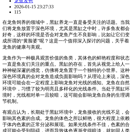
龙鱼发色
2026-01-15 23:27:33
115
在龙鱼饲养的领域中，黑缸养龙一直是备受关注的话题。当我
们将龙鱼放置于深色环境，尤其是黑缸之中时，许多鱼友都会
好奇，这样的环境是否会对龙鱼产生不良影响，比如让它们变
成所谓的“黄脸婆”呢？这是一个值得深入探讨的问题，关乎着
龙鱼的健康与美观。
龙鱼作为一种极具观赏价值的鱼类，其体色的鲜艳程度和状态
一直是鱼友们关注的重点。黑缸的存在，首先从视觉上给人一
种神秘深邃的感觉，仿佛将龙鱼置于一个独特的小世界。这种
深色环境真的会对龙鱼造成负面影响吗？从理论上来说，深色
环境可能会在一定程度上影响龙鱼对光线的感知。龙鱼在自然
环境中，习惯了较为明亮且多样化的光线条件。当处于黑缸环
境时，光线相对单一且较暗，这可能会影响龙鱼自身的生理调
节机制。
有观点认为，长期处于黑缸环境中，龙鱼接收的光线不足，会
影响其色素的合成。龙鱼的体色之所以鲜艳，很大程度上依赖
于体内色素的正常分泌和展现。如果光线条件不佳，色素的合
成可能会受到阻碍，进而导致体色逐渐变得暗淡，就如同人类