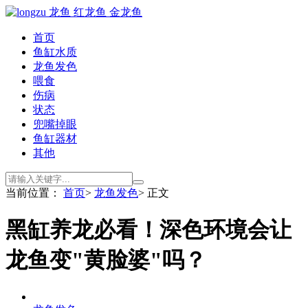
首页
鱼缸水质
龙鱼发色
喂食
伤病
状态
兜嘴掉眼
鱼缸器材
其他
当前位置：
首页
>
龙鱼发色
> 正文
黑缸养龙必看！深色环境会让
龙鱼变"黄脸婆"吗？