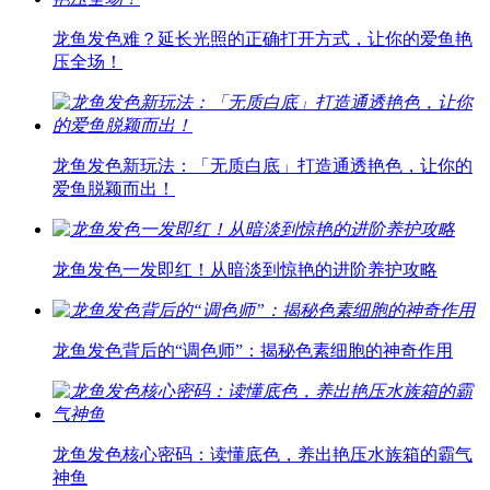
龙鱼发色难？延长光照的正确打开方式，让你的爱鱼艳
压全场！
龙鱼发色新玩法：「无质白底」打造通透艳色，让你的
爱鱼脱颖而出！
龙鱼发色一发即红！从暗淡到惊艳的进阶养护攻略
龙鱼发色背后的“调色师”：揭秘色素细胞的神奇作用
龙鱼发色核心密码：读懂底色，养出艳压水族箱的霸气
神鱼