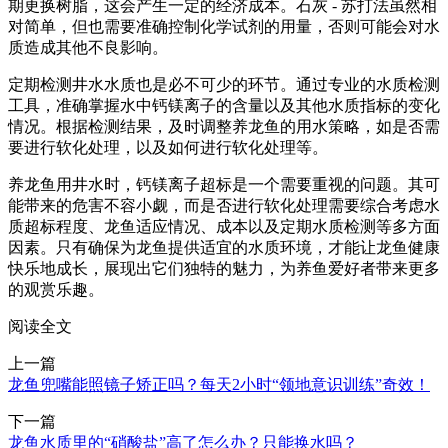
期更换树脂，这会产生一定的经济成本。石灰 - 苏打法虽然相
对简单，但也需要准确控制化学试剂的用量，否则可能会对水
质造成其他不良影响。
定期检测井水水质也是必不可少的环节。通过专业的水质检测
工具，准确掌握水中钙镁离子的含量以及其他水质指标的变化
情况。根据检测结果，及时调整养龙鱼的用水策略，如是否需
要进行软化处理，以及如何进行软化处理等。
养龙鱼用井水时，钙镁离子超标是一个需要重视的问题。其可
能带来的危害不容小觑，而是否进行软化处理需要综合考虑水
质超标程度、龙鱼适应情况、成本以及定期水质检测等多方面
因素。只有确保为龙鱼提供适宜的水质环境，才能让龙鱼健康
快乐地成长，展现出它们独特的魅力，为养鱼爱好者带来更多
的观赏乐趣。
阅读全文
上一篇
龙鱼兜嘴能照镜子矫正吗？每天2小时“领地意识训练”奇效！
下一篇
龙鱼水质里的“硝酸盐”高了怎么办？只能换水吗？