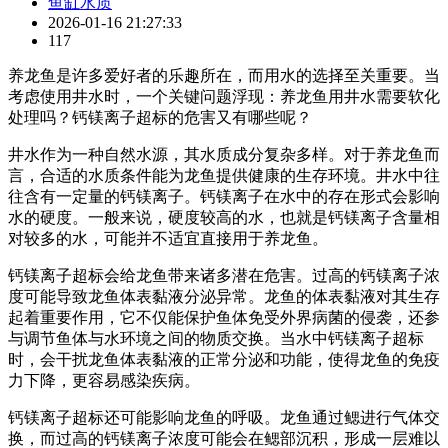
鱼缸水质
2026-01-16 21:27:33
117
养龙鱼是许多爱好者的乐趣所在，而用水的选择至关重要。当
考虑使用井水时，一个关键问题浮现：养龙鱼用井水需要软化
处理吗？钙镁离子超标的危害又有哪些呢？
井水作为一种自然水源，其水质成分复杂多样。对于养龙鱼而
言，合适的水质条件能为龙鱼提供健康的生存环境。井水中往
往含有一定量的钙镁离子。钙镁离子在水中的存在形式会影响
水的硬度。一般来说，硬度较高的水，也就是钙镁离子含量相
对较多的水，可能并不适宜直接用于养龙鱼。
钙镁离子超标会给龙鱼带来诸多潜在危害。过高的钙镁离子浓
度可能导致龙鱼体表黏液分泌异常。龙鱼的体表黏液对其生存
起着重要作用，它不仅能保护鱼体免受外界病菌的侵袭，还参
与调节鱼体与水环境之间的物质交换。当水中钙镁离子超标
时，会干扰龙鱼体表黏液的正常分泌和功能，使得龙鱼的免疫
力下降，更容易感染疾病。
钙镁离子超标还可能影响龙鱼的呼吸。龙鱼通过鳃进行气体交
换，而过高的钙镁离子浓度可能会在鳃部沉积，形成一层难以