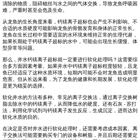
清除的物质，阻碍鳃丝与水之间的气体交换，导致龙鱼呼吸困
难，严重时甚至会危及生命。
从龙鱼的生长角度来看，钙镁离子超标也会产生不利影响。不
合适的水质硬度可能影响龙鱼的骨骼发育和身体的正常生长。
龙鱼在生长过程中需要适宜的水环境来维持正常的生理代谢，
如果长期处于钙镁离子超标的水中，可能会出现生长缓慢、体
型异常等问题。
那么，井水钙镁离子超标就一定要进行软化处理吗？这需要综
合多方面因素考量。如果井水中钙镁离子超标程度较轻，且龙
鱼已经适应了这种水质环境，短期内可能不会对龙鱼造成明显
危害。但从长远来看，为了龙鱼的健康和长期发展，软化处理
是更为稳妥的选择。
软化井水的方法有多种。常见的离子交换法，通过离子交换树
脂去除水中的钙镁离子，从而降低水的硬度。还有石灰 - 苏打
法，利用化学试剂与钙镁离子发生反应，生成沉淀，进而达到
软化水质的目的。
在决定是否对井水进行软化处理时，还需要考虑成本因素。离
子交换法可能需要购买专门的设备和树脂，并且后期还需要定