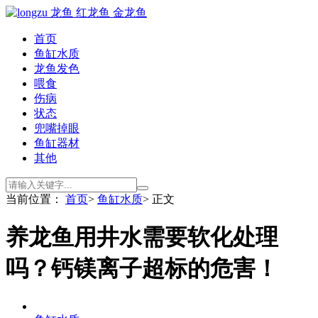
首页
鱼缸水质
龙鱼发色
喂食
伤病
状态
兜嘴掉眼
鱼缸器材
其他
当前位置：
首页
>
鱼缸水质
> 正文
养龙鱼用井水需要软化处理
吗？钙镁离子超标的危害！