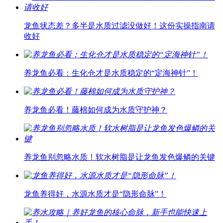
龙鱼状态差？多半是水质过滤没做好！这份实操指南请
收好
养龙鱼必看：生化仓才是水质稳定的“定海神针”！
养龙鱼必看！藤棉如何成为水质守护神？
养龙鱼别忽略水质！软水树脂是让龙鱼发色爆鳞的关键
龙鱼养得好，水源水质才是“隐形命脉”！