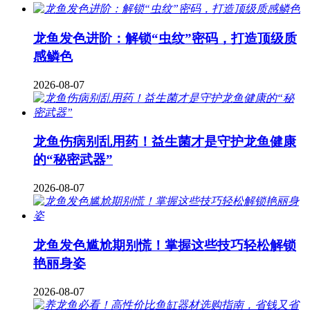
龙鱼发色进阶：解锁“虫纹”密码，打造顶级质
感鳞色
2026-08-07
龙鱼伤病别乱用药！益生菌才是守护龙鱼健康
的“秘密武器”
2026-08-07
龙鱼发色尴尬期别慌！掌握这些技巧轻松解锁
艳丽身姿
2026-08-07