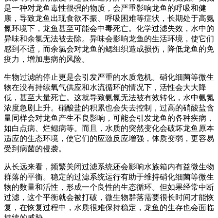
是一种对龙鱼毒性很强的物质，会严重影响龙鱼的呼吸和健
康，导致龙鱼出现食欲不振、呼吸困难等症状，长期处于高氨
氮环境下，龙鱼甚至可能会中毒死亡。化学过滤失效，水中的
异味和余氯无法被去除。异味会影响龙鱼的生活环境，使它们
感到不适，而余氯会对龙鱼的鳃组织造成损伤，降低龙鱼的免
疫力，增加患病的风险。
生物过滤的停止更是会引发严重的水质危机。硝化细菌等微生
物在没有持续氧气供应和水流循环的情况下，活性会大大降
低，甚至大量死亡。这就导致氨氮无法被有效转化，水中氨氮
浓度急剧上升。硝酸盐的积累也会失去控制，过高的硝酸盐含
量同样会对龙鱼产生不良影响，可能会引发龙鱼的各种疾病，
如白点病、烂鳃病等。而且，水质的突然变化会破坏龙鱼原本
适应的生态环境，使它们的应激反应增强，体质变弱，更容易
受到病菌的侵袭。
从长远来看，频繁关闭过滤系统还会影响水族箱内有益微生物
群落的平衡。稳定的过滤系统运行有助于维持硝化细菌等微生
物的数量和活性，形成一个良性的生态循环。但如果经常中断
过滤，这个平衡就会被打破，微生物群落需要很长时间才能恢
复，在恢复过程中，水质很难保持稳定，龙鱼的生存也会面临
持续的威胁。