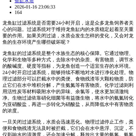
鱼缸水质
2026-01-16 23:06:33
164
龙鱼缸过滤系统是否需要24小时开启，这是众多龙鱼饲养者关
心的问题。过滤系统对于维持龙鱼缸内的水质稳定起着至关重
要的作用。如果关闭过滤，水质会发生怎样的变化，又会对龙
鱼的生存环境产生哪些破坏呢？
龙鱼缸的过滤系统是整个水族生态的核心保障。它通过物理、
化学和生物等多种方式，去除水中的杂质、有害物质，调节水
的酸碱度、硬度等指标，为龙鱼创造一个适宜生存的水环境。
24小时开启过滤系统，能够持续不断地对水进行净化处理。物
理过滤部分可以拦截水中的粪便、食物残渣等大颗粒物质，防
止它们在水中堆积分解，产生氨氮等有害物质。化学过滤则利
用活性炭等材料吸附水中的异味、余氯等，使水更加清澈纯
净。生物过滤依靠硝化细菌等有益微生物，将水中的氨氮转化
为亚硝酸盐，再进一步转化为硝酸盐，从而降低水中有害物质
的浓度。
一旦关闭过滤系统，水质会迅速恶化。物理过滤停止工作，粪
便和食物残渣无法及时被拦截，它们会在水中悬浮、沉淀，不
仅影响水的清澈度，还会加速分解，释放出大量的氨氮。氨氮