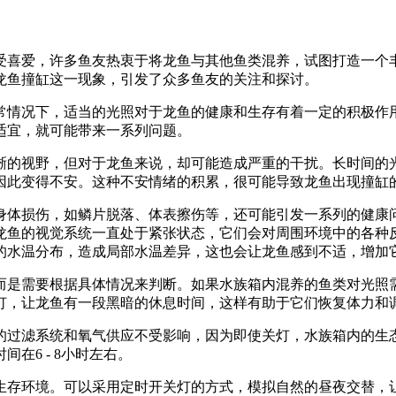
受喜爱，许多鱼友热衷于将龙鱼与其他鱼类混养，试图打造一个
龙鱼撞缸这一现象，引发了众多鱼友的关注和探讨。
常情况下，适当的光照对于龙鱼的健康和生存有着一定的积极作
适宜，就可能带来一系列问题。
清晰的视野，但对于龙鱼来说，却可能造成严重的干扰。长时间的
因此变得不安。这种不安情绪的积累，很可能导致龙鱼出现撞缸
身体损伤，如鳞片脱落、体表擦伤等，还可能引发一系列的健康
让龙鱼的视觉系统一直处于紧张状态，它们会对周围环境中的各种
的水温分布，造成局部水温差异，这也会让龙鱼感到不适，增加
而是需要根据具体情况来判断。如果水族箱内混养的鱼类对光照
灯，让龙鱼有一段黑暗的休息时间，这样有助于它们恢复体力和
的过滤系统和氧气供应不受影响，因为即使关灯，水族箱内的生
在6 - 8小时左右。
生存环境。可以采用定时开关灯的方式，模拟自然的昼夜交替，