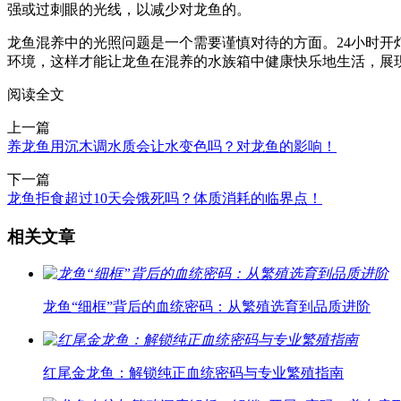
强或过刺眼的光线，以减少对龙鱼的。
龙鱼混养中的光照问题是一个需要谨慎对待的方面。24小时
环境，这样才能让龙鱼在混养的水族箱中健康快乐地生活，展
阅读全文
上一篇
养龙鱼用沉木调水质会让水变色吗？对龙鱼的影响！
下一篇
龙鱼拒食超过10天会饿死吗？体质消耗的临界点！
相关文章
龙鱼“细框”背后的血统密码：从繁殖选育到品质进阶
红尾金龙鱼：解锁纯正血统密码与专业繁殖指南