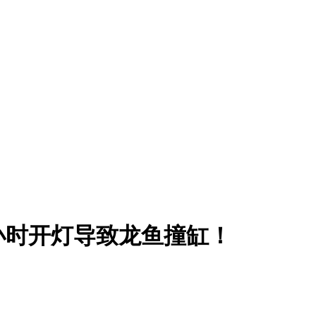
小时开灯导致龙鱼撞缸！