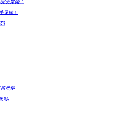
完美尾鳍！
奥秘