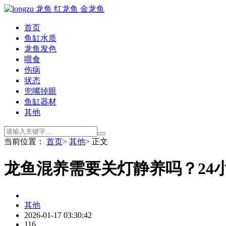
首页
鱼缸水质
龙鱼发色
喂食
伤病
状态
兜嘴掉眼
鱼缸器材
其他
当前位置：
首页
>
其他
> 正文
龙鱼混养需要关灯静养吗？24
其他
2026-01-17 03:30:42
116