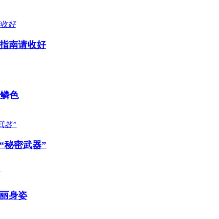
指南请收好
感鳞色
“秘密武器”
丽身姿