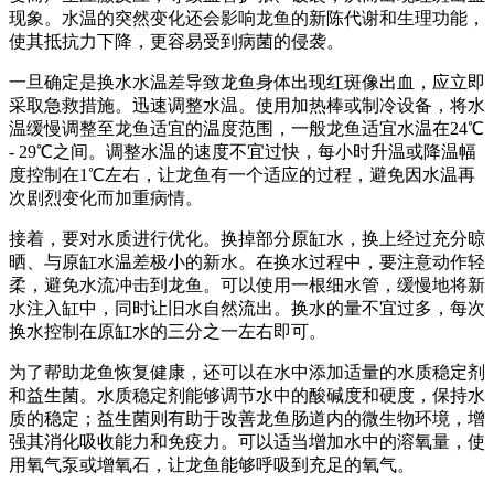
现象。水温的突然变化还会影响龙鱼的新陈代谢和生理功能，
使其抵抗力下降，更容易受到病菌的侵袭。
一旦确定是换水水温差导致龙鱼身体出现红斑像出血，应立即
采取急救措施。迅速调整水温。使用加热棒或制冷设备，将水
温缓慢调整至龙鱼适宜的温度范围，一般龙鱼适宜水温在24℃
- 29℃之间。调整水温的速度不宜过快，每小时升温或降温幅
度控制在1℃左右，让龙鱼有一个适应的过程，避免因水温再
次剧烈变化而加重病情。
接着，要对水质进行优化。换掉部分原缸水，换上经过充分晾
晒、与原缸水温差极小的新水。在换水过程中，要注意动作轻
柔，避免水流冲击到龙鱼。可以使用一根细水管，缓慢地将新
水注入缸中，同时让旧水自然流出。换水的量不宜过多，每次
换水控制在原缸水的三分之一左右即可。
为了帮助龙鱼恢复健康，还可以在水中添加适量的水质稳定剂
和益生菌。水质稳定剂能够调节水中的酸碱度和硬度，保持水
质的稳定；益生菌则有助于改善龙鱼肠道内的微生物环境，增
强其消化吸收能力和免疫力。可以适当增加水中的溶氧量，使
用氧气泵或增氧石，让龙鱼能够呼吸到充足的氧气。