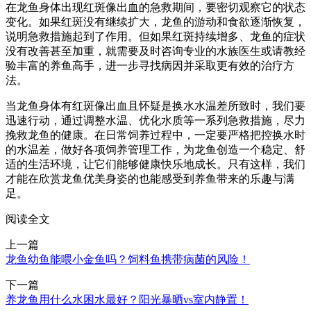
在龙鱼身体出现红斑像出血的急救期间，要密切观察它的状态
变化。如果红斑没有继续扩大，龙鱼的游动和食欲逐渐恢复，
说明急救措施起到了作用。但如果红斑持续增多、龙鱼的症状
没有改善甚至加重，就需要及时咨询专业的水族医生或请教经
验丰富的养鱼高手，进一步寻找病因并采取更有效的治疗方
法。
当龙鱼身体有红斑像出血且怀疑是换水水温差所致时，我们要
迅速行动，通过调整水温、优化水质等一系列急救措施，尽力
挽救龙鱼的健康。在日常饲养过程中，一定要严格把控换水时
的水温差，做好各项饲养管理工作，为龙鱼创造一个稳定、舒
适的生活环境，让它们能够健康快乐地成长。只有这样，我们
才能在欣赏龙鱼优美身姿的也能感受到养鱼带来的乐趣与满
足。
阅读全文
上一篇
龙鱼幼鱼能喂小金鱼吗？饲料鱼携带病菌的风险！
下一篇
养龙鱼用什么水困水最好？阳光暴晒vs室内静置！