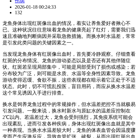
伤病
2026-01-18 00:24:33
132
龙鱼身体出现红斑像出血的情况，着实让养鱼爱好者揪心不
已。这种状况往往意味着龙鱼的健康亮起了红灯，需要我们迅
速且准确地判断病因并采取急救措施。而换水时水温差，常常
是引发此类问题的关键因素之一。
当发现龙鱼身体有红斑像出血时，首先要冷静观察。仔细查看
红斑的分布情况、龙鱼的游动姿态以及是否还有其他伴随症
状。红斑若呈现局部集中，可能是局部受到了损伤或感染；若
分布较为广泛，则可能是水质、水温等全身性因素导致。龙鱼
游动变得迟缓、食欲不振，这些表现都在暗示着它正处于不适
状态。此时，切不可慌乱投医，盲目用药，而应从换水水温差
这个常见诱因入手进行排查。
换水是饲养龙鱼过程中的常规操作，但水温差把控不当就极易
引发问题。一般来说，换水时新水与原缸水的温差应控制在
2℃以内。若温差过大，龙鱼会受到强烈，其免疫系统可能会
出现紊乱，进而引发各种疾病，身体出现红斑像出血就是其中
一种表现。当换水水温差较大时，龙鱼的体表血管会因温度骤
变而产生应激反应，导致血管扩张、破裂，从而出现红斑出血