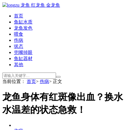
首页
鱼缸水质
龙鱼发色
喂食
伤病
状态
兜嘴掉眼
鱼缸器材
其他
当前位置：
首页
>
伤病
> 正文
龙鱼身体有红斑像出血？换水
水温差的状态急救！