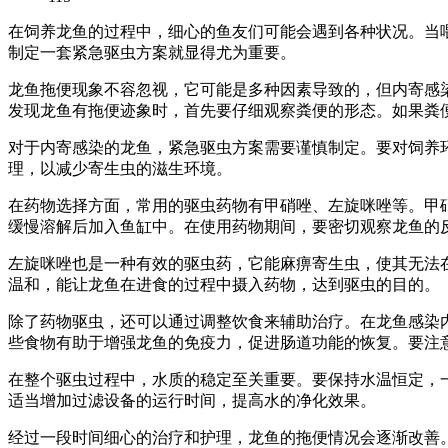
在饲养龙鱼的过程中，细心的鱼友们可能会遇到各种状况。当
制定一套紧急驱虫方案就显得尤为重要。
龙鱼拖便现象不容忽视，它可能是多种因素导致的，但内寄感
发现龙鱼有拖便迹象时，首先要仔细观察粪便的形态。如果粪
对于内寄感染的龙鱼，紧急驱虫方案需要谨慎制定。要对饲养
理，以减少寄生虫的滋生环境。
在药物选择方面，常用的驱虫药物有甲硝唑、左旋咪唑等。甲硝唑
缓慢溶解后加入鱼缸中。在使用药物期间，要密切观察龙鱼的
左旋咪唑也是一种有效的驱虫药，它能麻痹寄生虫，使其无法在
温和，能让龙鱼在进食的过程中摄入药物，达到驱虫的目的。
除了药物驱虫，还可以通过调整饮食来辅助治疗。在龙鱼感染
些食物有助于增强龙鱼的免疫力，促进肠道功能的恢复。要注
在整个驱虫过程中，水质的稳定至关重要。要保持水温恒定，一般
适当增加过滤设备的运行时间，提高水的净化效果。
经过一段时间细心的治疗和护理，龙鱼的拖便情况会逐渐改善