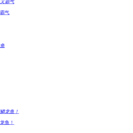
霸气
龙鱼！