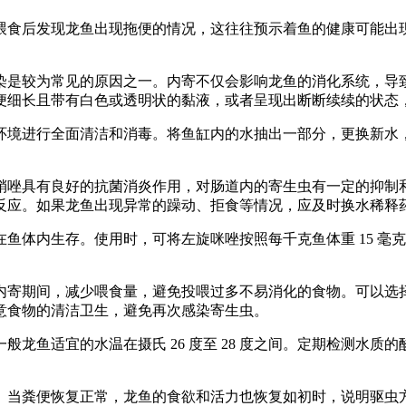
喂食后发现龙鱼出现拖便的情况，这往往预示着鱼的健康可能出
染是较为常见的原因之一。内寄不仅会影响龙鱼的消化系统，导
便细长且带有白色或透明状的黏液，或者呈现出断断续续的状态
环境进行全面清洁和消毒。将鱼缸内的水抽出一部分，更换新水
具有良好的抗菌消炎作用，对肠道内的寄生虫有一定的抑制和杀灭效
反应。如果龙鱼出现异常的躁动、拒食等情况，应及时换水稀释
鱼体内生存。使用时，可将左旋咪唑按照每千克鱼体重 15 毫
内寄期间，减少喂食量，避免投喂过多不易消化的食物。可以选
意食物的清洁卫生，避免再次感染寄生虫。
龙鱼适宜的水温在摄氏 26 度至 28 度之间。定期检测水
。当粪便恢复正常，龙鱼的食欲和活力也恢复如初时，说明驱虫