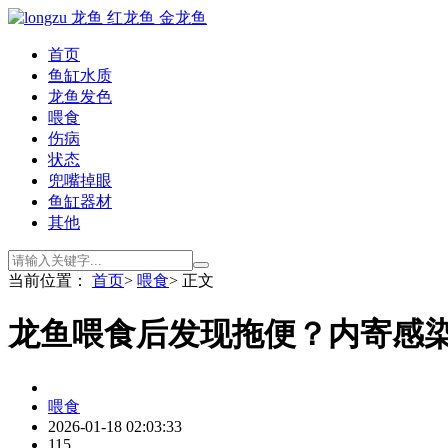
首页
鱼缸水质
龙鱼发色
喂食
伤病
状态
兜嘴掉眼
鱼缸器材
其他
当前位置：
首页
>
喂食
> 正文
龙鱼喂食后发现拖便？内寄感
喂食
2026-01-18 02:03:33
115