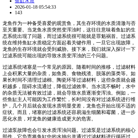
鱼缸水质
2026-01-18 05:54:33
143
龙鱼作为一种备受喜爱的观赏鱼，其生存环境的水质清澈与否
至关重要。当龙鱼水质突然变浑浊时，这往往意味着鱼缸的生
态系统出现了问题，而过滤系统很可能就是罪魁祸首。过滤系
统在维持鱼缸水质稳定方面起着关键作用，一旦它出现故障，
龙鱼的生存环境就会受到威胁。接下来，我们就深入探讨一下
过滤系统可能出现的导致水质变浑浊的三个问题。
过滤系统堵塞是一个常见的原因。随着时间的推移，过滤材料
上会积累大量的杂质，如鱼粪、食物残渣、脱落的藻类等。如
果长时间不清理过滤棉、陶瓷环等过滤材料，这些杂质就会越
积越多，阻碍水流通过，降低过滤效率。当水流不畅时，水中
的杂质无法被有效过滤，就会导致水质逐渐变浑浊。例如，一
些鱼缸主人可能因为工作繁忙，长时间没有对过滤系统进行维
护，几个月后就会发现水质明显变差，龙鱼也开始出现不适的
症状。而且，堵塞的过滤系统还容易滋生细菌和霉菌，进一步
恶化水质，对龙鱼的健康造成更大的危害。
过滤泵故障也会引发水质浑浊问题。过滤泵是过滤系统的核心
部件，它负责将鱼缸中的水抽出并通过过滤材料进行循环过