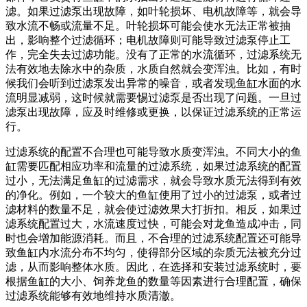
滤。如果过滤泵出现故障，如叶轮损坏、电机故障等，就会导
致水流不畅或流量不足。叶轮损坏可能会使水无法正常被抽
出，影响整个过滤循环；电机故障则可能导致过滤泵停止工
作，完全失去过滤功能。没有了正常的水流循环，过滤系统无
法有效地去除水中的杂质，水质自然就会变浑浊。比如，有时
候我们会听到过滤泵发出异常的噪音，或者发现鱼缸水面的水
流明显减弱，这时候就需要惕过滤泵是否出现了问题。一旦过
滤泵出现故障，应及时维修或更换，以保证过滤系统的正常运
行。
过滤系统的配置不合理也可能导致水质变浑浊。不同大小的鱼
缸需要匹配相应功率和流量的过滤系统，如果过滤系统的配置
过小，无法满足鱼缸的过滤需求，就会导致水质无法得到有效
的净化。例如，一个较大的鱼缸使用了过小的过滤泵，或者过
滤材料的数量不足，就会使过滤效果大打折扣。相反，如果过
滤系统配置过大，水流速度过快，可能会对龙鱼造成冲击，同
时也会增加能源消耗。而且，不合理的过滤系统配置还可能导
致鱼缸内水流分布不均匀，使得部分区域的杂质无法被充分过
滤，从而影响整体水质。因此，在选择和安装过滤系统时，要
根据鱼缸的大小、饲养龙鱼的数量等因素进行合理配置，确保
过滤系统能够有效地维持水质清澈。