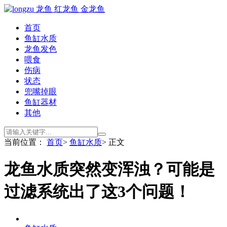
首页
鱼缸水质
龙鱼发色
喂食
伤病
状态
兜嘴掉眼
鱼缸器材
其他
当前位置：
首页
>
鱼缸水质
> 正文
龙鱼水质突然变浑浊？可能是
过滤系统出了这3个问题！