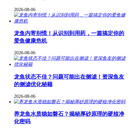
2026-08-06
龙鱼内寄别慌！从识别到用药，一篇搞定你的
爱鱼健康危机
2026-08-06
龙鱼状态不佳？问题可能出在侧滤！资深鱼友
的侧滤优化秘籍
2026-08-06
养龙鱼水质稳如磐石？揭秘厚砂原理的硬核净
化密码