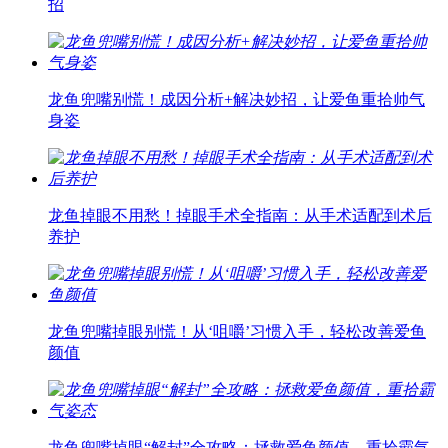
招
龙鱼兜嘴别慌！成因分析+解决妙招，让爱鱼重拾帅气
身姿
龙鱼掉眼不用愁！掉眼手术全指南：从手术适配到术后
养护
龙鱼兜嘴掉眼别慌！从‘咀嚼’习惯入手，轻松改善爱鱼
颜值
龙鱼兜嘴掉眼“解封”全攻略：拯救爱鱼颜值，重拾霸气