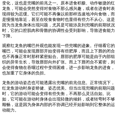
变化，这也是兜嘴的前兆之一。原本进食积极、动作敏捷的红
龙鱼，可能会突然变得对食物不那么感兴趣，或者在进食时表
现得较为迟缓。它们可能不再像以前那样迅速地冲向食物，而
是慢慢地靠近，甚至在咬食食物时也显得有些力不从心。这是
因为当龙鱼身体出现问题，尤其是可能涉及到兜嘴的前期状况
时，它的口腔肌肉和骨骼的协调性会受到影响，导致进食能力
下降。
观察红龙鱼的嘴巴外观也能发现一些兜嘴的迹象。仔细看它的
嘴巴，可能会发现唇部开始变得有些肥厚，而且上下唇的闭合
也不再像正常时那样紧密贴合。唇部的肥厚可能是由于内部组
织的异常生长，导致唇部向外扩张。而上下唇闭合不紧密，则
会使得食物在吞咽过程中变得困难，进一步影响龙鱼的进食，
也加重了它身体的负担。
龙鱼的游动姿态也可能透露出兜嘴的前兆信息。正常情况下，
红龙鱼游动时身姿矫健、姿态优美。但当出现兜嘴的前期问题
时，它的游动可能会变得有些失衡，不再那么灵活自如。比
如，它可能在游动时身体会出现轻微的倾斜，或者转弯时不够
顺畅，这是因为身体内部的不协调已经开始影响到它整体的运
动能力。