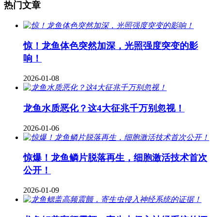
热门文章
惊！龙鱼体色突然加深，光照强度突变的影
响！
2026-01-08
龙鱼水质恶化？这4大征兆千万别忽视！
2026-01-06
惊爆！龙鱼鳞片脱落再生，细胞激活技术首次
公开！
2026-01-09