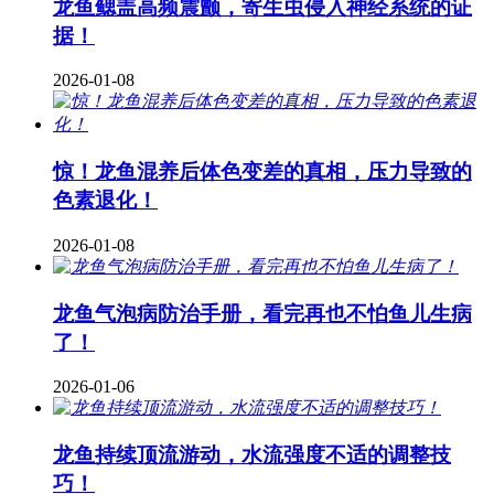
龙鱼鳃盖高频震颤，寄生虫侵入神经系统的证
据！
2026-01-08
惊！龙鱼混养后体色变差的真相，压力导致的
色素退化！
2026-01-08
龙鱼气泡病防治手册，看完再也不怕鱼儿生病
了！
2026-01-06
龙鱼持续顶流游动，水流强度不适的调整技
巧！