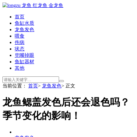
首页
鱼缸水质
龙鱼发色
喂食
伤病
状态
兜嘴掉眼
鱼缸器材
其他
当前位置：
首页
>
龙鱼发色
> 正文
龙鱼鳃盖发色后还会退色吗？
季节变化的影响！