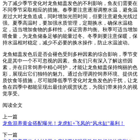
为了减少季节变化对龙鱼鳃盖发色的不利影响，鱼友们需要在
不同季节采取相应的措施。春季要注意逐渐调整水温，避免温
差过大对龙鱼造成，同时增加光照时间，但要注意避免光线过
强。夏季高温时，要加强水质管理，定期换水，确保水温稳
定，适当增加食物的多样性，保证营养均衡。秋季可适当增加
喂食量，为龙鱼储备足够的能量过冬。冬季则要注意保暖，保
持水温相对稳定，减少不必要的换水操作，防止水温波动。
龙鱼鳃盖发色后是否会褪色受到多种因素的综合影响，季节变
化是其中一个不可忽视的因素。鱼友们只有深入了解这些因
素，并在日常饲养中精心呵护，才能让龙鱼鳃盖保持绚丽的色
彩，展现出它们独特的魅力。通过合理调控饲养环境、提供优
质饮食等措施，尽可能降低季节变化对龙鱼发色的干扰，让龙
鱼在四季中都能呈现出最佳的观赏状态，为我们带来持久的视
觉享受。
阅读全文
上一篇
龙鱼混养黄金搭配曝光！龙虎魟+飞凤的“风水缸”暴利！
下一篇