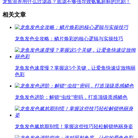
龙鱼混养用什么过滤器？底滤不够强导致氨氮超标的悲剧！
相关文章
龙鱼发色全攻略：鳞片焕彩的核心逻辑与实操技巧
龙鱼发色速度慢？掌握这5个关键，让爱鱼快速绽放绚丽
色彩
龙鱼发色进阶：解锁“虫纹”密码，打造顶级质感鳞色
龙鱼发色尴尬期别慌！掌握这些技巧轻松解锁艳丽身姿