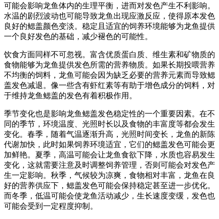
可能会影响龙鱼体内的生理平衡，进而对发色产生不利影响。
水温的剧烈波动也可能导致龙鱼出现应激反应，使得原本发色
良好的鳃盖颜色变淡。稳定且适宜的饲养环境能够为龙鱼提供
一个良好发色的基础，减少褪色的可能性。
饮食方面同样不可忽视。富含优质蛋白质、维生素和矿物质的
食物能够为龙鱼提供发色所需的营养物质。如果长期投喂营养
不均衡的饲料，龙鱼可能会因为缺乏必要的营养元素而导致鳃
盖发色减退。像一些含有虾红素等有助于增色成分的饲料，对
于维持龙鱼鳃盖的发色有着积极作用。
季节变化也是影响龙鱼鳃盖发色稳定性的一个重要因素。在不
同的季节，环境温度、光照时长以及食物的丰富度等都会发生
变化。春季，随着气温逐渐升高，光照时间变长，龙鱼的新陈
代谢加快，此时如果饲养环境适宜，它们的鳃盖发色可能会更
加鲜艳。夏季，高温可能会让龙鱼食欲下降，水质也容易发生
变化，这就需要注意及时调整饲养管理，否则可能会对发色产
生一定影响。秋季，气候较为凉爽，食物相对丰富，龙鱼在良
好的营养供应下，鳃盖发色可能会保持稳定甚至进一步优化。
而冬季，低温可能会使龙鱼活动减少，生长速度变缓，发色也
可能会受到一定程度抑制。