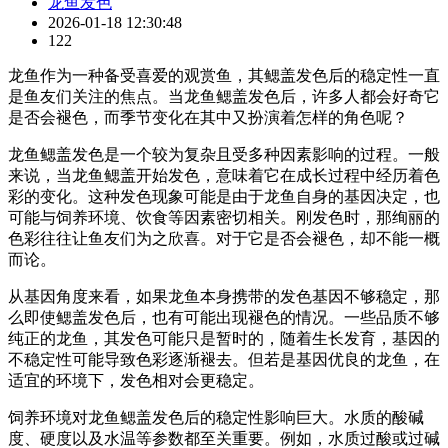
龙鱼发色
2026-01-18 12:30:48
122
龙鱼作为一种备受喜爱的观赏鱼，其鳃盖发色后的稳定性一直
是鱼友们关注的焦点。当龙鱼鳃盖发色后，许多人都会好奇它
是否会褪色，而季节变化在其中又扮演着怎样的角色呢？
龙鱼鳃盖发色是一个较为复杂且受多种因素影响的过程。一般
来说，当龙鱼鳃盖开始发色，意味着它在成长过程中经历着色
彩的变化。这种发色现象可能是由于龙鱼自身的基因决定，也
可能与饲养环境、饮食等因素密切相关。刚发色时，那绚丽的
色彩往往让鱼友们为之欣喜。对于它是否会褪色，却不能一概
而论。
从基因角度来看，如果龙鱼本身携带的发色基因不够稳定，那
么即使鳃盖发色后，也有可能出现褪色的情况。一些品质不够
纯正的龙鱼，其发色可能只是暂时的，随着生长发育，基因的
不稳定性可能导致色彩逐渐褪去。但若是基因优良的龙鱼，在
适宜的环境下，发色相对会更稳定。
饲养环境对龙鱼鳃盖发色后的稳定性影响巨大。水质的酸碱
度、硬度以及水温等参数都至关重要。例如，水质过酸或过碱