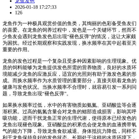
龙鱼发色
2026-01-18 17:27:33
126
龙鱼作为一种极具观赏价值的鱼类，其绚丽的色彩备受鱼友们
的喜爱。在龙鱼的饲养过程中，发色是一个关键环节，然而不
少鱼友会遇到龙鱼发色后出现“褪色反弹”的情况，这让大家颇
为困扰。经过长期观察和实践发现，换水频率在其中起着至关
重要的作用。
龙鱼的发色过程是一个复杂且受多种因素影响的生理现象。优
质的饲料能够为龙鱼提供发色所需的营养物质，良好的水质环
境能减少龙鱼的应激反应，适宜的光照则有助于激发色素的形
成。而换水频率作为水质管理的重要部分，直接关联着龙鱼的
健康与发色状况。当换水频率不合理时，就容易引发一系列问
题，导致龙鱼出现“褪色反弹”。
如果换水频率过低，水中的有害物质如氨氮、亚硝酸盐等会逐
渐积累。过高的氨氮含量会对龙鱼的鳃部造成损害，影响其呼
吸功能，进而干扰龙鱼正常的生理代谢，使得原本已经发色的
龙鱼出现褪色现象。亚硝酸盐的积累也会使龙鱼的血液携带氧
气的能力下降，导致龙鱼食欲减退、身体抵抗力降低，同样不
利于龙鱼保持良好的发色状态。长期处于这样的水质环境下，