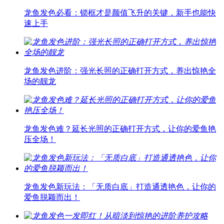
龙鱼发色必看：锁框才是颜值飞升的关键，新手也能快
速上手
龙鱼发色进阶：强光长照的正确打开方式，养出惊艳全
场的靓龙
龙鱼发色难？延长光照的正确打开方式，让你的爱鱼艳
压全场！
龙鱼发色新玩法：「无质白底」打造通透艳色，让你的
爱鱼脱颖而出！