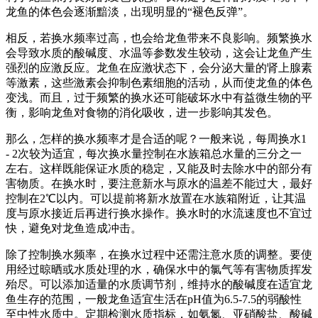
龙鱼的体色会逐渐黯淡，出现明显的“褪色反弹”。
相反，若换水频率过高，也会给龙鱼带来不良影响。频繁换水
会导致水质的酸碱度、水温等参数发生较动，这会让龙鱼产生
强烈的应激反应。龙鱼在应激状态下，会分泌大量的肾上腺素
等激素，这些激素会抑制色素细胞的活动，从而使龙鱼的体色
变浅。而且，过于频繁的换水还可能破坏水中有益微生物的平
衡，影响龙鱼对食物的消化吸收，进一步影响其发色。
那么，怎样的换水频率才是合适的呢？一般来说，每周换水1
- 2次较为适宜，每次换水量控制在水族箱总水量的三分之一
左右。这样既能保证水质的稳定，又能及时去除水中的部分有
害物质。在换水时，要注意新水与原水的温差不能过大，最好
控制在2℃以内。可以提前将新水放置在水族箱附近，让其温
度与原水接近后再进行换水操作。换水时的水流速度也不宜过
快，避免对龙鱼造成冲击。
除了控制换水频率，在换水过程中还需注意水质的调整。要使
用经过晾晒或水质处理的水，确保水中的氯气等有害物质挥发
殆尽。可以添加适量的水质调节剂，维持水的酸碱度在适宜龙
鱼生存的范围，一般龙鱼适宜生活在pH值为6.5-7.5的弱酸性
至中性水质中。定期检测水质指标，如氨氮、亚硝酸盐、酸碱