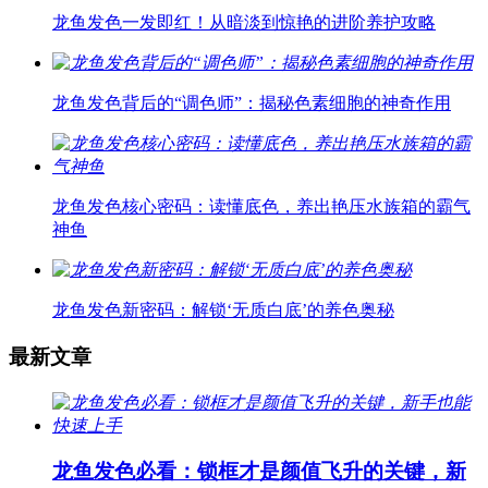
龙鱼发色一发即红！从暗淡到惊艳的进阶养护攻略
龙鱼发色背后的“调色师”：揭秘色素细胞的神奇作用
龙鱼发色核心密码：读懂底色，养出艳压水族箱的霸气
神鱼
龙鱼发色新密码：解锁‘无质白底’的养色奥秘
最新文章
龙鱼发色必看：锁框才是颜值飞升的关键，新