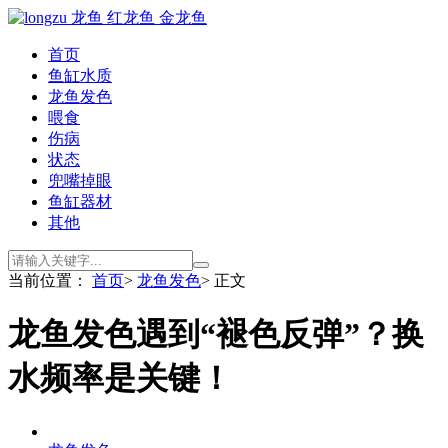
首页
鱼缸水质
龙鱼发色
喂食
伤病
状态
兜嘴掉眼
鱼缸器材
其他
当前位置：
首页
>
龙鱼发色
> 正文
龙鱼发色遇到“褪色反弹”？换
水频率是关键！