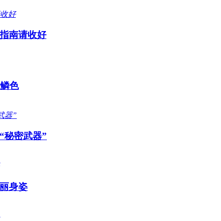
指南请收好
感鳞色
“秘密武器”
丽身姿