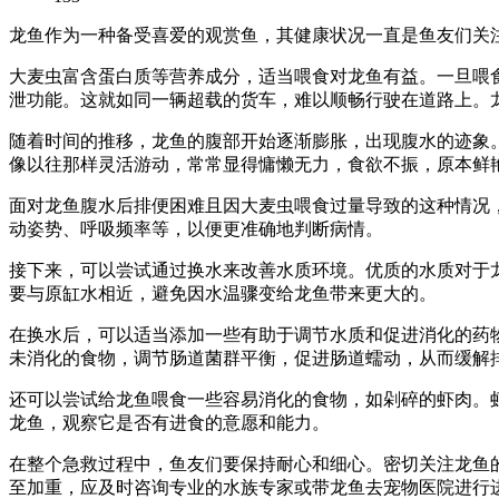
龙鱼作为一种备受喜爱的观赏鱼，其健康状况一直是鱼友们关
大麦虫富含蛋白质等营养成分，适当喂食对龙鱼有益。一旦喂
泄功能。这就如同一辆超载的货车，难以顺畅行驶在道路上。
随着时间的推移，龙鱼的腹部开始逐渐膨胀，出现腹水的迹象
像以往那样灵活游动，常常显得慵懒无力，食欲不振，原本鲜
面对龙鱼腹水后排便困难且因大麦虫喂食过量导致的这种情况
动姿势、呼吸频率等，以便更准确地判断病情。
接下来，可以尝试通过换水来改善水质环境。优质的水质对于
要与原缸水相近，避免因水温骤变给龙鱼带来更大的。
在换水后，可以适当添加一些有助于调节水质和促进消化的药
未消化的食物，调节肠道菌群平衡，促进肠道蠕动，从而缓解
还可以尝试给龙鱼喂食一些容易消化的食物，如剁碎的虾肉。
龙鱼，观察它是否有进食的意愿和能力。
在整个急救过程中，鱼友们要保持耐心和细心。密切关注龙鱼
至加重，应及时咨询专业的水族专家或带龙鱼去宠物医院进行