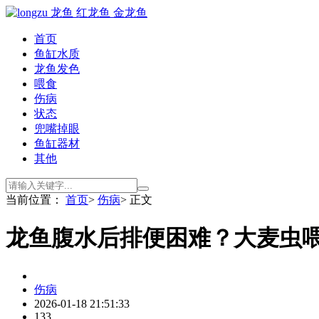
首页
鱼缸水质
龙鱼发色
喂食
伤病
状态
兜嘴掉眼
鱼缸器材
其他
当前位置：
首页
>
伤病
> 正文
龙鱼腹水后排便困难？大麦虫
伤病
2026-01-18 21:51:33
133