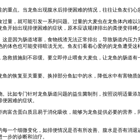
注的重点。当龙鱼出现腹水后排便困难的情况，往往让鱼友们心
食过量，就可能引发一系列问题。过量的大麦虫在龙鱼体内难以
龙鱼开始出现排便困难的症状，原本应该规律排出的粪便变得稀
。这是因为肠道堵塞，食物残渣无法正常排出，导致肠道内压力
艳的体色也可能变得暗淡无光。鱼友们看着心爱的的龙鱼遭受这
，急救措施刻不容缓。要立即停止喂食大麦虫，让龙鱼的肠道有
龙鱼的恢复至关重要。换掉部分鱼缸中的水，降低水中有害物质
物。比如专门针对龙鱼肠道问题的益生菌制剂，按照说明适量添
排便困难的症状。
虾肉富含蛋白质且易于消化吸收，能够为龙鱼提供必要的营养，
的每一个细微变化，如排便情况是否有所改善、腹水是否有消退
进一步的诊断和治疗。