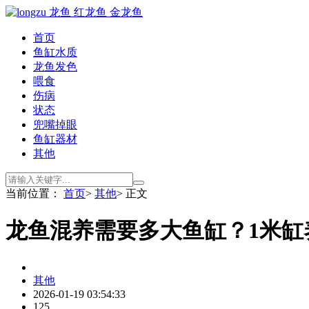
首页
鱼缸水质
龙鱼发色
喂食
伤病
状态
兜嘴掉眼
鱼缸器材
其他
当前位置：
首页
>
其他
> 正文
龙鱼混养需要多大鱼缸？1米缸
其他
2026-01-19 03:54:33
125