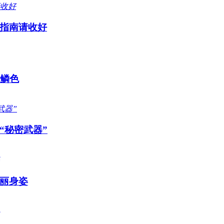
指南请收好
感鳞色
“秘密武器”
丽身姿