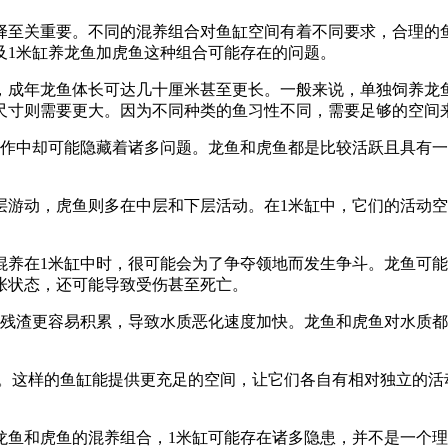
择至关重要。不同的混养组合对鱼缸空间有着不同要求，合理的
及1米缸养龙鱼加虎鱼这种组合可能存在的问题。
，成年龙鱼体长可达几十厘米甚至更长。一般来说，单独饲养龙鱼
缸尺寸则需要更大。因为不同种类的鱼习性不同，需要足够的空间
操作中却可能隐藏着诸多问题。龙鱼和虎鱼都是比较活跃且具有一
层游动，虎鱼则多在中层和下层活动。在1米缸中，它们的活动
混养在1米缸中时，很可能会为了争夺领地而发生争斗。龙鱼可
张状态，还可能导致受伤甚至死亡。
物残渣更容易积累，导致水质恶化速度加快。龙鱼和虎鱼对水质
缸。这样的鱼缸能提供更充足的空间，让它们各自有相对独立的
龙鱼和虎鱼的混养组合，1米缸可能存在诸多隐患，并不是一个