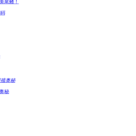
完美尾鳍！
奥秘