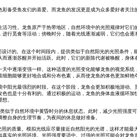
色彩备受鱼友们的喜爱。而龙鱼的发况更是成为众多爱好者关注
。
生活习性。龙鱼原产于热带地区，自然环境中的光照规律对它们
，进行觅食等活动；傍晚时分，随着光线逐渐减弱，它们也会逐
性而设计的。在这个时间段内，提供类似于自然阳光的光照条件，
从而逐渐苏醒并开始活跃。此时，它们的新陈代谢被唤醒，身体
一天中逐渐变强一样。这种适度的光照变化能够龙鱼的视觉系统
素细胞能够更好地合成和分布色素，从而使龙鱼的体色更加鲜艳
境中阳光最强烈的时段。在这个阶段，龙鱼会更加积极地游动、
发色也是十分有利的。通过积极的运动，龙鱼的身体血液循环加
理想。
入类似于自然环境中黄昏时分的休息状态。此时，减少光照强度
调整自身的生理节奏，为夜间的休息做好准备。
保光照的质量。模拟光线应尽量接近自然阳光的光谱，这样才能最
加真实的光照环境。光照强度要适中。过强的光照可能会对龙鱼