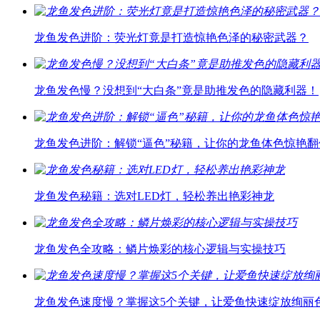
龙鱼发色进阶：荧光灯竟是打造惊艳色泽的秘密武器？
龙鱼发色慢？没想到“大白条”竟是助推发色的隐藏利器！
龙鱼发色进阶：解锁“逼色”秘籍，让你的龙鱼体色惊艳翻
龙鱼发色秘籍：选对LED灯，轻松养出艳彩神龙
龙鱼发色全攻略：鳞片焕彩的核心逻辑与实操技巧
龙鱼发色速度慢？掌握这5个关键，让爱鱼快速绽放绚丽