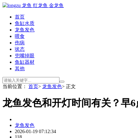
首页
鱼缸水质
龙鱼发色
喂食
伤病
状态
兜嘴掉眼
鱼缸器材
其他
当前位置：
首页
>
龙鱼发色
> 正文
龙鱼发色和开灯时间有关？早6
龙鱼发色
2026-01-19 07:12:34
118