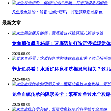
龙鱼发色进阶：解锁“虫纹”密码，打造顶级质感鳞色
最新文章
龙鱼颜值飙升秘籍！蓝底透缸打造沉浸式观赏体
2026-08-09
养龙鱼必看！水质好坏竟和洗棉息息相关？这几
2026-08-09
龙鱼血统传承的隐形关卡：繁殖幼鱼过水全攻略
2026-08-09