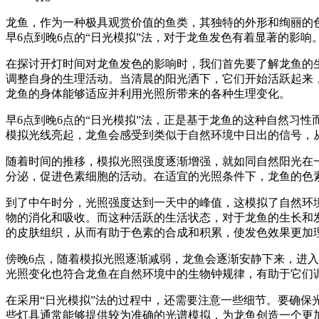
龙鱼，作为一种极具观赏价值的鱼类，其独特的外形和绚丽的
早6点到晚6点的“日光模拟”法，对于龙鱼发色有着显著的影响
在探讨开灯时间对龙鱼发色的影响时，我们首先要了解龙鱼的
调整自身的生理活动。当清晨的阳光洒下，它们开始活跃起来
龙鱼的身体能够适应并利用光照所带来的各种生理变化。
早6点到晚6点的“日光模拟”法，正是基于龙鱼的这种自然习
模拟光线亮起，龙鱼会感受到类似于自然环境中日出的信号，
随着时间的推移，模拟光照强度逐渐增强，就如同自然阳光在
分泌，促进色素细胞的活动。在适宜的光照条件下，龙鱼的色
到了中午时分，光照强度达到一天中的峰值，这模拟了自然环
物的消化和吸收。而这种活跃的生活状态，对于龙鱼的生长和
的皮肤组织，从而有助于色素的合成和积累，使发色效果更加
傍晚6点，随着模拟光照逐渐减弱，龙鱼会逐渐安静下来，进
光照变化也符合龙鱼在自然环境中的生物钟规律，有助于它们
在采用“日光模拟”法的过程中，还需要注意一些细节。要确
些灯具通常能够提供较为准确的光谱模拟，为龙鱼创造一个更