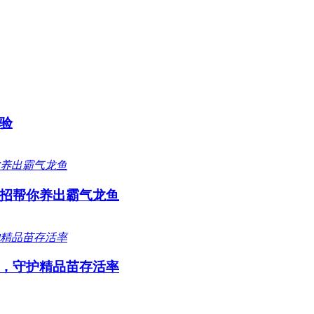
验
招帮你养出霸气龙鱼
，守护精品苗存活率