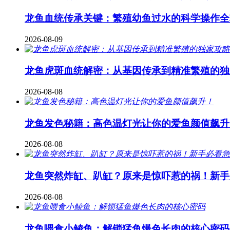
龙鱼血统传承关键：繁殖幼鱼过水的科学操作全
2026-08-09
龙鱼虎斑血统解密：从基因传承到精准繁殖的独
2026-08-08
龙鱼发色秘籍：高色温灯光让你的爱鱼颜值飙升
2026-08-08
龙鱼突然炸缸、趴缸？原来是惊吓惹的祸！新手
2026-08-08
龙鱼喂食小鲮鱼：解锁猛鱼爆色长肉的核心密码