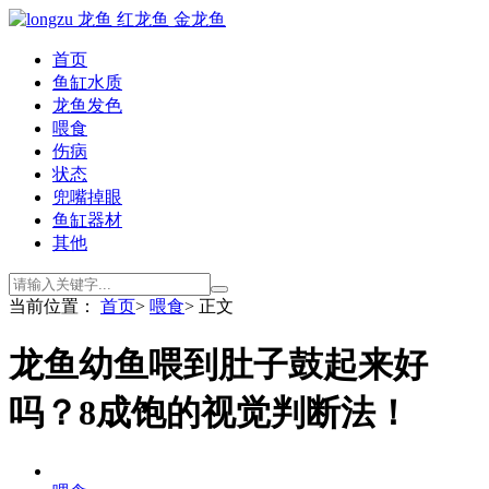
首页
鱼缸水质
龙鱼发色
喂食
伤病
状态
兜嘴掉眼
鱼缸器材
其他
当前位置：
首页
>
喂食
> 正文
龙鱼幼鱼喂到肚子鼓起来好
吗？8成饱的视觉判断法！