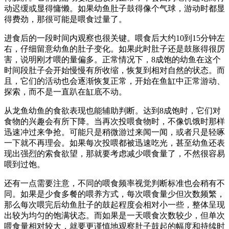
动迟缓或显得慵懒。如果幼鱼肚子鼓得像个气球，游动时都显
得费劲，那很可能是喂食过量了。
进食后的一段时间内观察也很关键。喂食后大约10到15分钟左
右，仔细留意幼鱼的肚子变化。如果此时肚子还是鼓胀得很厉
害，说明刚才喂的量偏多。正常情况下，8成饱的幼鱼在这个
时间段肚子会开始慢慢有所收缩，恢复到相对自然的状态。而
且，它们的活动也会逐渐恢复正常，开始在鱼缸中正常游动、
探索，而不是一直趴在缸底不动。
从龙鱼幼鱼的食欲表现也能辅助判断。达到8成饱时，它们对
食物的兴趣会有所下降。当再次投喂食物时，不像饥饿时那样
迅速冲过来争抢。可能只是稍微游过来闻一闻，或者只是轻啄
一下就不再理会。如果每次投喂都被迅速吃光，甚至幼鱼还表
现出强烈的索食欲望，那就要考虑减少喂食量了，不然很容易
喂到过饱。
还有一点需要注意，不同的喂食频率视觉判断标准也会稍有不
同。如果是少食多餐的喂养方式，每次喂食量少但次数频繁，
那么每次喂完后幼鱼肚子的鼓起程度会相对小一些，整体呈现
出较为均匀的饱满状态。而如果是一天喂食次数较少，但单次
喂食量相对较大，就要更谨慎地观察肚子鼓起的幅度和持续时