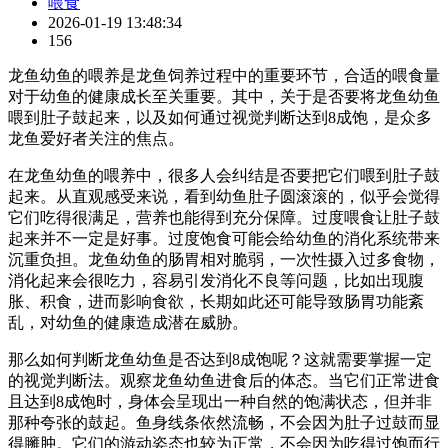
喂食
2026-01-19 13:48:34
156
龙鱼幼鱼的喂养是龙鱼饲养过程中的重要环节，合适的喂食量
对于幼鱼的健康成长至关重要。其中，关于是否要将龙鱼幼鱼
喂到肚子鼓起来，以及如何通过视觉判断达到8成饱，是众多
龙鱼爱好者关注的焦点。
在龙鱼幼鱼的喂养中，很多人会纠结是否要把它们喂到肚子鼓
起来。从直观感受来说，看到幼鱼肚子圆滚滚的，似乎会觉得
它们吃得很满足，营养也能得到充分保障。过度喂食让肚子鼓
起来并不一定是好事。过度饱食可能会给幼鱼的消化系统带来
沉重负担。龙鱼幼鱼的肠胃相对脆弱，一次性摄入过多食物，
消化起来会很吃力，容易引发消化不良等问题，比如出现腹
胀、积食，进而影响食欲，长期如此还可能导致肠胃功能紊
乱，对幼鱼的健康造成潜在威胁。
那么如何判断龙鱼幼鱼是否达到8成饱呢？这就需要掌握一定
的视觉判断法。观察龙鱼幼鱼进食后的体态。当它们正常进食
且达到8成饱时，身体会呈现出一种自然的饱满状态，但并非
那种夸张的鼓起。鱼身线条依然流畅，不会因为肚子过鼓而显
得臃肿。它们的游动姿态也较为正常，不会因为吃得过饱而行