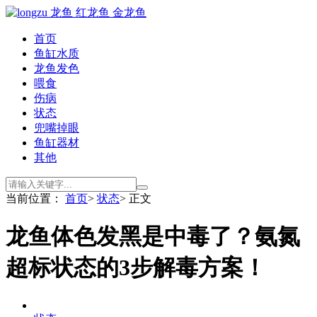
首页
鱼缸水质
龙鱼发色
喂食
伤病
状态
兜嘴掉眼
鱼缸器材
其他
当前位置：
首页
>
状态
> 正文
龙鱼体色发黑是中毒了？氨氮
超标状态的3步解毒方案！