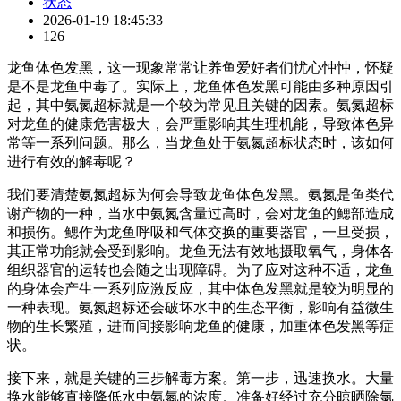
状态
2026-01-19 18:45:33
126
龙鱼体色发黑，这一现象常常让养鱼爱好者们忧心忡忡，怀疑
是不是龙鱼中毒了。实际上，龙鱼体色发黑可能由多种原因引
起，其中氨氮超标就是一个较为常见且关键的因素。氨氮超标
对龙鱼的健康危害极大，会严重影响其生理机能，导致体色异
常等一系列问题。那么，当龙鱼处于氨氮超标状态时，该如何
进行有效的解毒呢？
我们要清楚氨氮超标为何会导致龙鱼体色发黑。氨氮是鱼类代
谢产物的一种，当水中氨氮含量过高时，会对龙鱼的鳃部造成
和损伤。鳃作为龙鱼呼吸和气体交换的重要器官，一旦受损，
其正常功能就会受到影响。龙鱼无法有效地摄取氧气，身体各
组织器官的运转也会随之出现障碍。为了应对这种不适，龙鱼
的身体会产生一系列应激反应，其中体色发黑就是较为明显的
一种表现。氨氮超标还会破坏水中的生态平衡，影响有益微生
物的生长繁殖，进而间接影响龙鱼的健康，加重体色发黑等症
状。
接下来，就是关键的三步解毒方案。第一步，迅速换水。大量
换水能够直接降低水中氨氮的浓度。准备好经过充分晾晒除氯