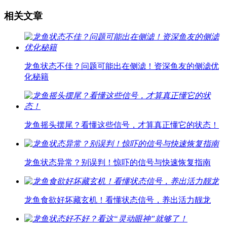
相关文章
龙鱼状态不佳？问题可能出在侧滤！资深鱼友的侧滤优
化秘籍
龙鱼摇头摆尾？看懂这些信号，才算真正懂它的状态！
龙鱼状态异常？别误判！惊吓的信号与快速恢复指南
龙鱼食欲好坏藏玄机！看懂状态信号，养出活力靓龙