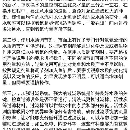
的新水，每次换水的量控制在鱼缸总水量的三分之一左右。在
换水过程中，要注意水流的速度，避免对龙鱼造成过大的冲
击。缓慢而均匀的水流可以让龙鱼更好地适应水质的变化。换
水频率可以根据氨氮超标情况适当调整，一般在短时间内进行
多次换水，直到氨氮含量有所下降。
第二步，使用水质调节剂。市面上有许多专门针对氨氮处理的
水质调节剂可供选择。这些调节剂能够通过化学反应或者生物
作用来降低水中氨氮的含量。在使用水质调节剂时，要严格按
照产品说明书的要求进行操作。不同的调节剂可能有不同的使
用剂量和方法，过量使用可能会对龙鱼和水质产生不良影响。
按照规定剂量将调节剂加入鱼缸后，要密切观察水质的变化情
况以及龙鱼的反应。如果发现效果不明显，可以适当增加剂
量，但同样要谨慎操作。
第三步，加强过滤系统。强大的过滤系统是维持良好水质的关
键。检查过滤设备是否正常运行，清洗或更换过滤棉、活性炭
等过滤材料。过滤棉可以拦截水中的杂质和部分氨氮，活性炭
则能够吸附水中的异味和部分有害物质。确保过滤系统的流量
和效率，让水能够充分循环通过过滤设备。可以考虑增加一些
辅助过滤设备，如生化球、陶瓷环等，这些材料能够为有益微
生物提供附着场所，促进硝化作用，进一步降低氨氮含量。通