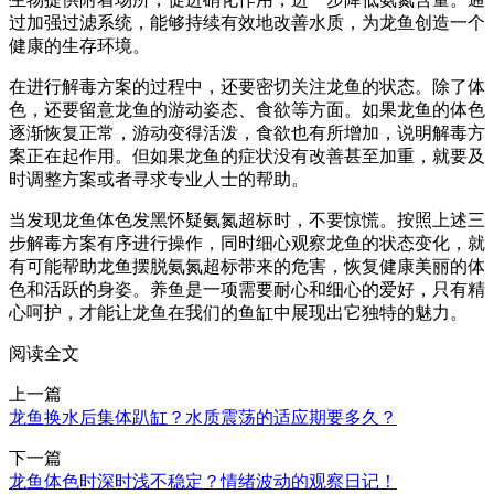
过加强过滤系统，能够持续有效地改善水质，为龙鱼创造一个
健康的生存环境。
在进行解毒方案的过程中，还要密切关注龙鱼的状态。除了体
色，还要留意龙鱼的游动姿态、食欲等方面。如果龙鱼的体色
逐渐恢复正常，游动变得活泼，食欲也有所增加，说明解毒方
案正在起作用。但如果龙鱼的症状没有改善甚至加重，就要及
时调整方案或者寻求专业人士的帮助。
当发现龙鱼体色发黑怀疑氨氮超标时，不要惊慌。按照上述三
步解毒方案有序进行操作，同时细心观察龙鱼的状态变化，就
有可能帮助龙鱼摆脱氨氮超标带来的危害，恢复健康美丽的体
色和活跃的身姿。养鱼是一项需要耐心和细心的爱好，只有精
心呵护，才能让龙鱼在我们的鱼缸中展现出它独特的魅力。
阅读全文
上一篇
龙鱼换水后集体趴缸？水质震荡的适应期要多久？
下一篇
龙鱼体色时深时浅不稳定？情绪波动的观察日记！