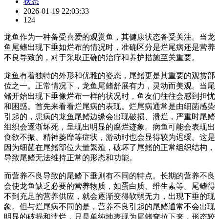
状态
2026-01-19 22:03:33
124
龙鱼作为一种备受喜爱的观赏鱼，其健康状态备受关注。当龙
鱼尾鳍出现下垂如烂布的情况时，准确区分是烂尾病还是营养
不良导致的，对于采取正确的治疗和养护措施至关重要。
龙鱼有着独特的外形和优雅的姿态，尾鳍更是其重要的观赏部
位之一。正常情况下，龙鱼尾鳍舒展有力，灵动而美观。当尾
鳍开始出现下垂像烂布一样的状况时，鱼友们往往会感到担忧
和困惑。首先来看看烂尾病的表现。烂尾病通常是由细菌感染
引起的，患病的龙鱼尾鳍边缘会出现破损、溃烂，严重时尾鳍
组织会逐渐坏死，呈现出明显的腐烂迹象。病鱼可能会表现出
食欲不振、精神萎靡等症状，游动时也会显得较为迟缓。这是
因为细菌在尾鳍部位大量繁殖，破坏了尾鳍的正常组织结构，
导致尾鳍无法维持正常的形态和功能。
而营养不良导致的尾鳍下垂则有不同的特点。长期的营养不良
会使龙鱼缺乏必要的营养物质，如蛋白质、维生素等。尾鳍得
不到充足的营养供应，就会逐渐变得软弱无力，出现下垂的现
象。但与烂尾病不同的是，营养不良引起的尾鳍通常不会出现
明显的破损和溃烂，只是单纯地表现为尾鳍耷拉下来，形态较