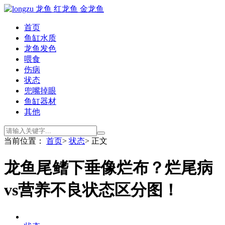
首页
鱼缸水质
龙鱼发色
喂食
伤病
状态
兜嘴掉眼
鱼缸器材
其他
当前位置：
首页
>
状态
> 正文
龙鱼尾鳍下垂像烂布？烂尾病
vs营养不良状态区分图！