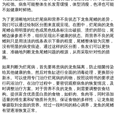
为松弛。病鱼可能整体生长发育缓慢，体型消瘦，色泽也可能
不如健康时鲜艳。
为了更清晰地对比烂尾病和营养不良状态下龙鱼尾鳍的差异，
我们可以通过绘制区分图来直观呈现。在图中，烂尾病的龙鱼
尾鳍会用明显的红色或黑色线条标注出破损、溃烂的部位，尾
鳍边缘参差不齐，组织呈现出不健康的状态。而营养不良的尾
鳍则只是用淡淡的线条表示下垂的程度，尾鳍整体较为完整，
没有明显的病变痕迹。通过这样的区分图，鱼友们可以更快
速、准确地判断龙鱼尾鳍问题的根源，从而采取针对性的措
施。
如果判断为烂尾病，首先要将患病的龙鱼隔离，防止细菌传染
给其他健康的鱼。然后对鱼缸进行全面的消毒处理，更换部分
新水。可以使用专门治疗烂尾病的药物，按照说明书的要求进
行药浴治疗。在治疗过程中，要密切观察病鱼的恢复情况，及
时调整治疗方案。对于营养不良的龙鱼，则需要调整饮食结
构。提供富含优质蛋白质的食物，如虾肉、鱼肉等，同时添加
适量的维生素和矿物质补充剂。保证食物的多样性，让龙鱼能
够摄取到全面的营养。经过一段时间的精心调养，龙鱼的尾鳍
有望逐渐恢复正常。