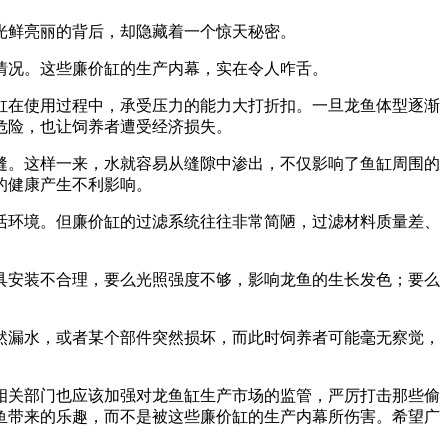
光鲜亮丽的背后，却隐藏着一个惊天秘密。
情况。这些廉价缸的生产内幕，实在令人咋舌。
缸在使用过程中，承受压力的能力大打折扣。一旦龙鱼体型逐渐
危险，也让饲养者遭受经济损失。
缝。这样一来，水就容易从缝隙中渗出，不仅影响了鱼缸周围的
的健康产生不利影响。
活环境。但廉价缸的过滤系统往往非常简陋，过滤材料质量差、
具安装不合理，要么光照强度不够，影响龙鱼的生长发色；要么
然漏水，或者某个部件突然损坏，而此时饲养者可能毫无察觉，
相关部门也应该加强对龙鱼缸生产市场的监管，严厉打击那些偷
鱼带来的乐趣，而不是被这些廉价缸的生产内幕所伤害。希望广