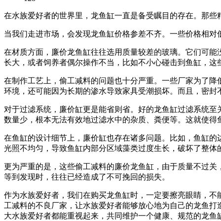
在水族爱好者的世界里，龙鱼缸一直是备受瞩目的存在。那些
当我们走进市场，会发现龙鱼缸价格参差不齐。一些价格相对
在材质方面，廉价龙鱼缸往往选用质量较差的玻璃。它们可能
长大，或者饲养者偶尔操作不当，比如不小心碰击到鱼缸，这
在制作工艺上，偷工减料的问题也十分严重。一些厂家为了降
环境，还可能因为长期的渗水导致家具受潮损坏。而且，密封
对于过滤系统，廉价缸更是能省则省。好的龙鱼缸过滤系统至
数量少，根本无法有效地过滤水中的杂质、粪便等。这就使得
在鱼缸的设计细节上，廉价缸也存在诸多问题。比如，鱼缸的
光照不均匀，导致鱼缸内部分区域藻类过度生长，破坏了整体
更为严重的是，这些偷工减料的廉价龙鱼缸，由于质量不过关
等到发现时，往往已经造成了不可挽回的损失。
作为水族爱好者，我们在购买龙鱼缸时，一定要擦亮眼睛，不
工减料的不良厂家，让水族爱好者能够放心地为自己的龙鱼打
大水族爱好者都能重视起来，共同维护一个健康、规范的龙鱼