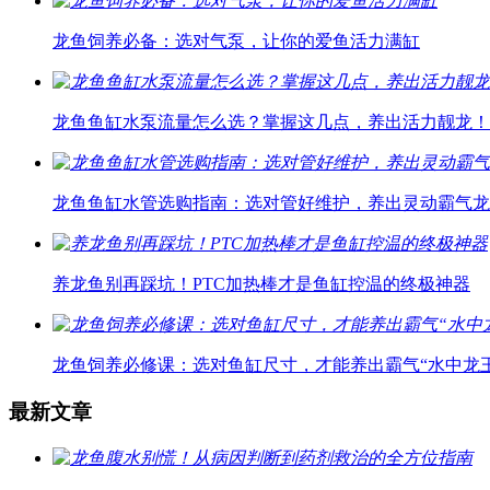
龙鱼饲养必备：选对气泵，让你的爱鱼活力满缸
龙鱼鱼缸水泵流量怎么选？掌握这几点，养出活力靓龙！
龙鱼鱼缸水管选购指南：选对管好维护，养出灵动霸气龙
养龙鱼别再踩坑！PTC加热棒才是鱼缸控温的终极神器
龙鱼饲养必修课：选对鱼缸尺寸，才能养出霸气“水中龙王
最新文章