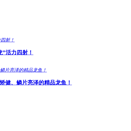
龙”活力四射！
矫健、鳞片亮泽的精品龙鱼！