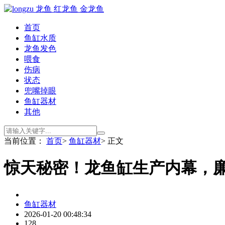
首页
鱼缸水质
龙鱼发色
喂食
伤病
状态
兜嘴掉眼
鱼缸器材
其他
当前位置：
首页
>
鱼缸器材
> 正文
惊天秘密！龙鱼缸生产内幕，
鱼缸器材
2026-01-20 00:48:34
128