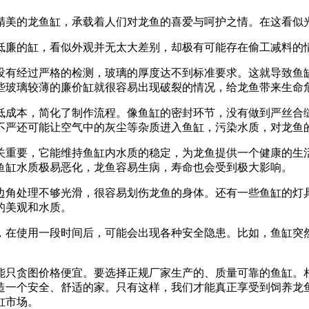
精美的龙鱼缸，承载着人们对龙鱼的喜爱与呵护之情。在这看似
低廉的缸，看似外观并无太大差别，却极有可能存在偷工减料的
没有经过严格的检测，玻璃的厚度达不到标准要求。这就导致鱼
些玻璃较薄的廉价缸就很容易出现破裂的情况，给龙鱼带来生命
低成本，简化了制作流程。像鱼缸的密封环节，没有做到严丝合
不严还可能让空气中的灰尘等杂质进入鱼缸，污染水质，对龙鱼
关重要，它能维持鱼缸内水质的稳定，为龙鱼提供一个健康的生
鱼缸水质极易恶化，龙鱼容易生病，寿命也会受到极大影响。
边角处理不够光滑，很容易划伤龙鱼的身体。还有一些鱼缸的灯
的美观和水质。
，在使用一段时间后，可能会出现各种安全隐患。比如，鱼缸突
能只贪图价格便宜。要选择正规厂家生产的、质量可靠的鱼缸。
造一个安全、舒适的家。只有这样，我们才能真正享受到饲养龙
缸市场。