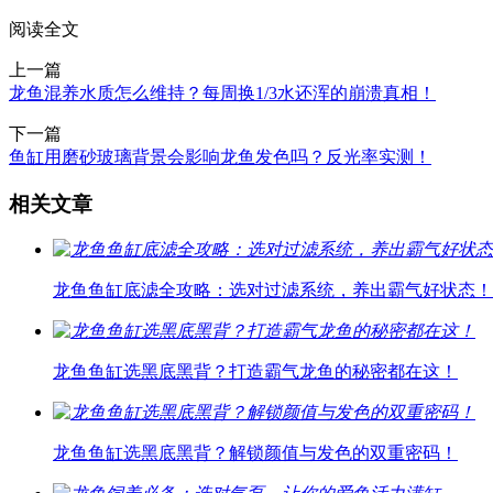
阅读全文
上一篇
龙鱼混养水质怎么维持？每周换1/3水还浑的崩溃真相！
下一篇
鱼缸用磨砂玻璃背景会影响龙鱼发色吗？反光率实测！
相关文章
龙鱼鱼缸底滤全攻略：选对过滤系统，养出霸气好状态！
龙鱼鱼缸选黑底黑背？打造霸气龙鱼的秘密都在这！
龙鱼鱼缸选黑底黑背？解锁颜值与发色的双重密码！