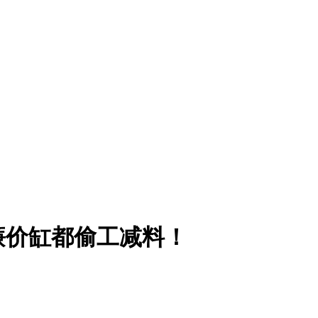
廉价缸都偷工减料！