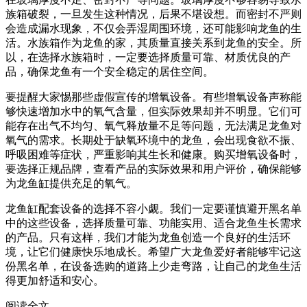
族箱破裂，一旦发生这种情况，后果不堪设想。而密封不严则
会造成漏水现象，不仅会弄湿周围环境，还可能影响龙鱼的生
活。水族箱作为龙鱼的家，其质量直接关系到龙鱼的安全。所
以，在选择水族箱时，一定要选择质量可靠、材质优良的产
品，确保龙鱼有一个安全稳定的居住空间。
要提醒大家惕那些虚假宣传的增氧设备。有些增氧设备声称能
够快速增加水中的氧气含量，但实际效果却并不明显。它们可
能存在出气不均匀、氧气释放量不足等问题，无法满足龙鱼对
氧气的需求。长期处于缺氧环境中的龙鱼，会出现食欲不振、
呼吸困难等症状，严重影响其生长和健康。购买增氧设备时，
要选择正规品牌，查看产品的实际效果和用户评价，确保能够
为龙鱼缸提供充足的氧气。
龙鱼缸配套设备的选择不容小觑。我们一定要谨慎避开黑名单
中的这些设备，选择质量可靠、功能实用、适合龙鱼生长需求
的产品。只有这样，我们才能为龙鱼创造一个良好的生活环
境，让它们健康快乐地成长。希望广大龙鱼爱好者能够牢记这
份黑名单，在设备选购的道路上少走弯路，让自己的龙鱼生活
得更加舒适和安心。
阅读全文