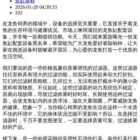
鱼缸器材
2026-01-20 04:39:33
102
在龙鱼饲养的领域中，设备的选择至关重要，它直接关乎着龙
鱼的生存环境与健康状况。市场上琳琅满目的龙鱼缸配套设
备，并非每一款都值得信赖。今天，我们就来紧急曝光一份龙
鱼缸配套设备黑名单，希望能为广大龙鱼爱好者敲响钟，让大
家在挑选设备时能够避开雷区，为心爱的龙鱼打造一个优质的
生活空间。
我们要说的是一些价格低廉但质量堪忧的过滤器。这类过滤器
往往宣称具有强大的过滤功能，但实际使用起来却大打折扣。
它们的过滤材质粗糙，孔径过大，无法有效拦截水中的微小杂
质和有害物质。不仅如此，这些过滤器的动力系统也不稳定，
容易出现故障，导致过滤效果时好时坏。长期使用这种过滤
器，会使龙鱼缸内的水质浑浊，滋生大量细菌，严重威胁龙鱼
的健康。想象一下，当你精心饲养的龙鱼生活在这样一个水质
不佳的环境中，它的身体状况怎能不受影响？所以，在选择过
滤器时，千万不要贪图便宜，一定要选择质量可靠、过滤效果
好的产品。
接下来，是一些外观花哨但实用性不强的灯具。有些灯具打着