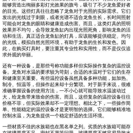
能够营造出绚丽多彩灯光效果的旗号，吸引了不少龙鱼爱好者
的目光。这些灯具往往忽略了龙鱼对于光照的实际需求。它们
发出的光线过于刺眼，或者光谱不适合龙鱼生长，长时间照射
可能会对龙鱼的眼睛和健康造成伤害。而且，这类灯具的照明
效果并不均匀，会导致龙鱼缸内出现光照死角，影响龙鱼的活
动和生活。真正适合龙鱼缸的灯具，应该能够提供稳定、均匀
的光线，模拟自然光照环境，有助于龙鱼的生长和发色。因
此，在购买灯具时，要注重其专业性和实用性，而不是仅仅追
求外观的华丽。
还有一种设备，是那些号称功能多样但实际操作复杂的温控设
备。龙鱼对水温的要求较为苛刻，合适的水温对于它们的生存
和健康至关重要。有些温控设备虽然具备多种功能，如加热、
制冷、恒温等，但操作起来却十分繁琐。对于新手来说，很难
准确掌握设备的使用方法，一不小心就可能导致水温波动过
大，给龙鱼带来致命的伤害。而且，这些复杂的温控设备往往
价格不菲，但实际效果却不一定理想。相比之下，一些操作简
单、性能稳定的温控设备才是更明智的选择。它们能够精准地
控制水温，为龙鱼提供一个稳定舒适的生活环境。
一些材质不佳的水族箱也在黑名单之列。劣质的水族箱可能存
在玻璃厚度不足、密封不严等问题。玻璃厚度不够容易导致水