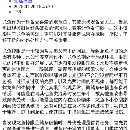
兜嘴掉眼
2026-01-20 16:45:39
136
龙鱼作为一种备受喜爱的观赏鱼，其健康状况备受关注。当龙
鱼出现掉眼且鳍条破损的情况时，着实让鱼友们揪心。这不仅
影响了龙鱼的美观，更可能对其健康造成潜在威胁。所以，了
解正确的外伤处理方法至关重要。
龙鱼掉眼是一个较为常见但又棘手的问题。导致龙鱼掉眼的原
因有多种，比如饲养空间过小，龙鱼长期处于局促环境，眼部
肌肉得不到良好舒展，从而逐渐引发掉眼现象；水质不稳定也
可能是诱因之一，酸碱度、硬度等指标的频繁波动，会使龙鱼
身体不适，进而影响到眼部健康；光照的不合理设置同样不容
忽视，过强或过弱的光照，以及光照时间的不规律，都可能干
扰龙鱼的生物钟，致使其眼部出现异常。而鳍条破损也有多种
情况，可能是在与其他鱼类混养时发生争斗，被其他鱼攻击导
致鳍条受伤；也可能是鱼缸内存在尖锐物体，龙鱼不小心刮蹭
到而致使鳍条破损；还有可能是在换水等操作过程中，动作过
于粗暴，惊吓到龙鱼，使其慌乱中撞到鱼缸壁造成鳍条损伤。
当发现龙鱼掉眼且鳍条破损时，外伤处理是首要任务。首先要
对鳍条破损处进行清洁，准备好干净的生理盐水，用柔软的纱