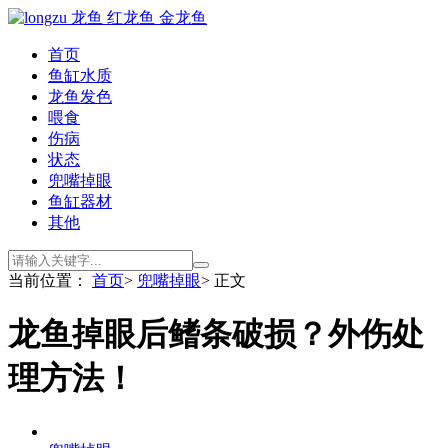
首页
鱼缸水质
龙鱼发色
喂食
伤病
状态
兜嘴掉眼
鱼缸器材
其他
当前位置：
首页
>
兜嘴掉眼
> 正文
龙鱼掉眼后鳍条破损？外伤处
理方法！