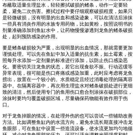
布蘸取适量生理盐水，轻轻擦拭破损的鳍条，动作一定要轻
柔，避免二次伤害。擦拭过程中要仔细观察破损程度，如果只
是轻微破损，没有明显的出血和感染迹象，可以在清洁后涂抹
一些具有消炎作用的水族专用药物，比如黄粉，按照说明书的
剂量准确添加到鱼缸水中，让药物慢慢渗透到龙鱼的鳍条破损
处，起到预防感染的作用。
要是鳍条破损较为严重，出现明显的出血情况，那就需要更加
谨慎处理。可以先在鱼缸中加入适量的抗生素，如土霉素，按
照每升水添加一定剂量的标准进行添加，以防止伤口感染恶
化。要密切关注龙鱼的状态，若它出现食欲不振、行动迟缓等
异常表现，很可能是伤口疼痛或感染加重，此时应考虑将龙鱼
捞出，放置在一个较小的、水质稳定且经过消毒处理的隔离容
器中。在隔离容器中，再次用生理盐水对鳍条破损处进行更细
致的清洁，然后使用专门的鱼用伤口愈合剂涂抹在破损部位，
涂抹时要均匀覆盖破损区域，尽量确保药物能有效作用于伤
口。
对于龙鱼掉眼的情况，在处理外伤的也可以尝试一些辅助改善
方法。比如调整鱼缸内的水流方向，避免水流长期直接冲击龙
鱼眼部，可在鱼缸中设置一些造流设备，使水流更加均匀地循
环，减少对龙鱼眼部的压力。还可以适当调整光照强度和时