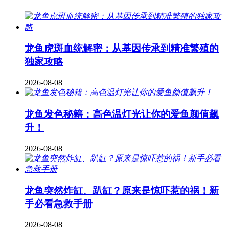
龙鱼虎斑血统解密：从基因传承到精准繁殖的
独家攻略
2026-08-08
龙鱼发色秘籍：高色温灯光让你的爱鱼颜值飙
升！
2026-08-08
龙鱼突然炸缸、趴缸？原来是惊吓惹的祸！新
手必看急救手册
2026-08-08