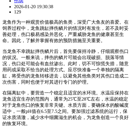
伤病
2026-01-20 19:30:38
129
龙鱼作为一种观赏价值极高的鱼类，深受广大鱼友的喜爱。在
饲养过程中，龙鱼跳缸摔伤鳞片的情况时有发生，若不及时妥
善处理，伤口极易感染并恶化，严重威胁龙鱼的健康甚至生
命。因此，了解并掌握有效的预防措施至关重要。
当龙鱼不幸跳缸摔伤鳞片后，首先要保持冷静，仔细观察伤口
的状况。一般来说，摔伤的鳞片可能会出现破损、脱落等情
况，伤口处可能会有血丝渗出。此时，切不可惊慌失措，随意
用药或采取不恰当的处理方式。应尽快准备一个单独的隔离
缸，将受伤的龙鱼转移进去，以避免其他鱼类对其伤口造成二
次伤害，同时也便于对其进行专门的护理。
在隔离缸中，要营造一个稳定且适宜的水环境。水温应保持在
龙鱼适宜生存的范围内，通常为25℃至28℃左右，水温的稳定
对于龙鱼伤口的恢复非常关键。水质方面，要确保水的酸碱度
适中，一般pH值在6.5至7.5之间。要加强过滤系统的运行，保
证水质清澈，减少水中细菌滋生的机会，为龙鱼创造一个良好
的恢复环境。