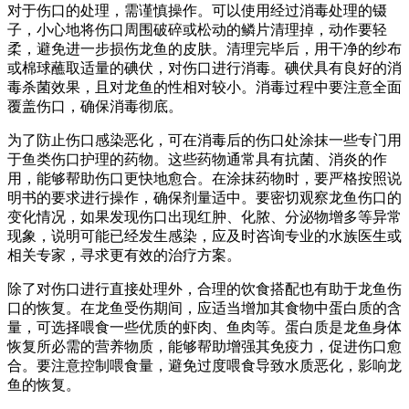
对于伤口的处理，需谨慎操作。可以使用经过消毒处理的镊
子，小心地将伤口周围破碎或松动的鳞片清理掉，动作要轻
柔，避免进一步损伤龙鱼的皮肤。清理完毕后，用干净的纱布
或棉球蘸取适量的碘伏，对伤口进行消毒。碘伏具有良好的消
毒杀菌效果，且对龙鱼的性相对较小。消毒过程中要注意全面
覆盖伤口，确保消毒彻底。
为了防止伤口感染恶化，可在消毒后的伤口处涂抹一些专门用
于鱼类伤口护理的药物。这些药物通常具有抗菌、消炎的作
用，能够帮助伤口更快地愈合。在涂抹药物时，要严格按照说
明书的要求进行操作，确保剂量适中。要密切观察龙鱼伤口的
变化情况，如果发现伤口出现红肿、化脓、分泌物增多等异常
现象，说明可能已经发生感染，应及时咨询专业的水族医生或
相关专家，寻求更有效的治疗方案。
除了对伤口进行直接处理外，合理的饮食搭配也有助于龙鱼伤
口的恢复。在龙鱼受伤期间，应适当增加其食物中蛋白质的含
量，可选择喂食一些优质的虾肉、鱼肉等。蛋白质是龙鱼身体
恢复所必需的营养物质，能够帮助增强其免疫力，促进伤口愈
合。要注意控制喂食量，避免过度喂食导致水质恶化，影响龙
鱼的恢复。