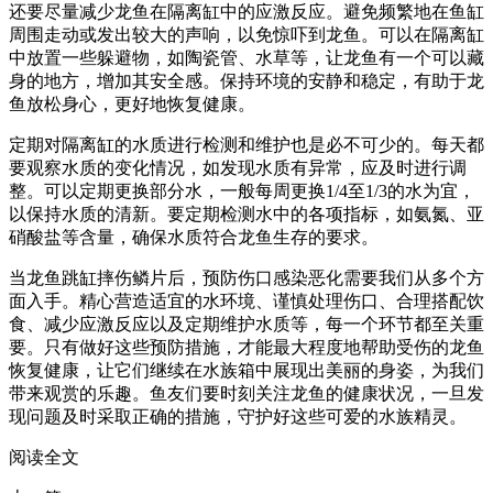
还要尽量减少龙鱼在隔离缸中的应激反应。避免频繁地在鱼缸
周围走动或发出较大的声响，以免惊吓到龙鱼。可以在隔离缸
中放置一些躲避物，如陶瓷管、水草等，让龙鱼有一个可以藏
身的地方，增加其安全感。保持环境的安静和稳定，有助于龙
鱼放松身心，更好地恢复健康。
定期对隔离缸的水质进行检测和维护也是必不可少的。每天都
要观察水质的变化情况，如发现水质有异常，应及时进行调
整。可以定期更换部分水，一般每周更换1/4至1/3的水为宜，
以保持水质的清新。要定期检测水中的各项指标，如氨氮、亚
硝酸盐等含量，确保水质符合龙鱼生存的要求。
当龙鱼跳缸摔伤鳞片后，预防伤口感染恶化需要我们从多个方
面入手。精心营造适宜的水环境、谨慎处理伤口、合理搭配饮
食、减少应激反应以及定期维护水质等，每一个环节都至关重
要。只有做好这些预防措施，才能最大程度地帮助受伤的龙鱼
恢复健康，让它们继续在水族箱中展现出美丽的身姿，为我们
带来观赏的乐趣。鱼友们要时刻关注龙鱼的健康状况，一旦发
现问题及时采取正确的措施，守护好这些可爱的水族精灵。
阅读全文