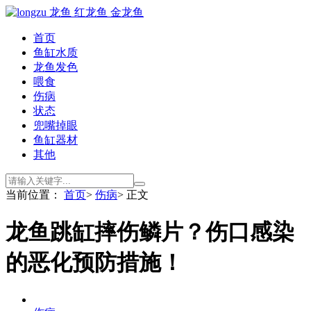
首页
鱼缸水质
龙鱼发色
喂食
伤病
状态
兜嘴掉眼
鱼缸器材
其他
当前位置：
首页
>
伤病
> 正文
龙鱼跳缸摔伤鳞片？伤口感染
的恶化预防措施！