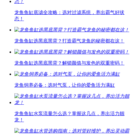
龙鱼鱼缸底滤全攻略：选对过滤系统，养出霸气好状
态！
龙鱼鱼缸选黑底黑背？打造霸气龙鱼的秘密都在这！
龙鱼鱼缸选黑底黑背？解锁颜值与发色的双重密码！
龙鱼饲养必备：选对气泵，让你的爱鱼活力满缸
龙鱼鱼缸水泵流量怎么选？掌握这几点，养出活力靓
龙！