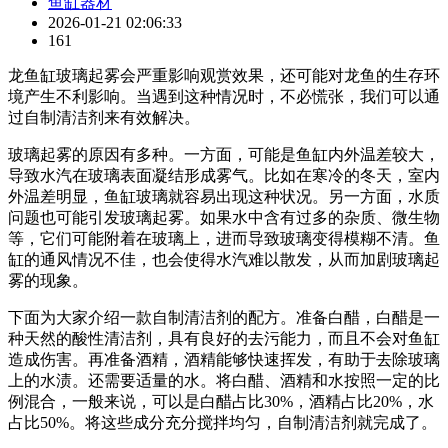
鱼缸器材
2026-01-21 02:06:33
161
龙鱼缸玻璃起雾会严重影响观赏效果，还可能对龙鱼的生存环
境产生不利影响。当遇到这种情况时，不必慌张，我们可以通
过自制清洁剂来有效解决。
玻璃起雾的原因有多种。一方面，可能是鱼缸内外温差较大，
导致水汽在玻璃表面凝结形成雾气。比如在寒冷的冬天，室内
外温差明显，鱼缸玻璃就容易出现这种状况。另一方面，水质
问题也可能引发玻璃起雾。如果水中含有过多的杂质、微生物
等，它们可能附着在玻璃上，进而导致玻璃变得模糊不清。鱼
缸的通风情况不佳，也会使得水汽难以散发，从而加剧玻璃起
雾的现象。
下面为大家介绍一款自制清洁剂的配方。准备白醋，白醋是一
种天然的酸性清洁剂，具有良好的去污能力，而且不会对鱼缸
造成伤害。再准备酒精，酒精能够快速挥发，有助于去除玻璃
上的水渍。还需要适量的水。将白醋、酒精和水按照一定的比
例混合，一般来说，可以是白醋占比30%，酒精占比20%，水
占比50%。将这些成分充分搅拌均匀，自制清洁剂就完成了。