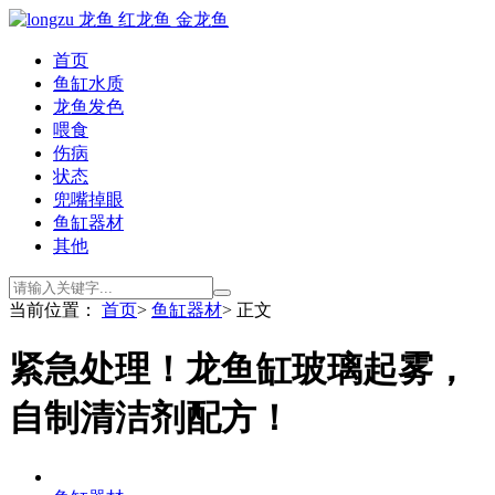
首页
鱼缸水质
龙鱼发色
喂食
伤病
状态
兜嘴掉眼
鱼缸器材
其他
当前位置：
首页
>
鱼缸器材
> 正文
紧急处理！龙鱼缸玻璃起雾，
自制清洁剂配方！