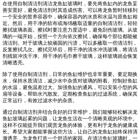
在使用自制清洁剂清洁龙鱼缸玻璃时，要先将鱼缸内的龙鱼妥
善安置好，避免清洁剂对其造成伤害。可以将龙鱼暂时转移到
一个安全的暂养容器中，确保容器内的水质和水温与原鱼缸相
近。然后，用干净的软布或海绵蘸取适量的自制清洁剂，轻轻
擦拭玻璃表面。擦拭时要注意力度适中，避免刮伤玻璃。从玻
璃的一端开始，按照一个方向依次擦拭，确保每个部位都能被
清洁到。对于玻璃上较顽固的污渍，可以多蘸取一些清洁剂，
反复擦拭几次。擦拭完毕后，用干净的清水冲洗玻璃，将清洁
剂残留冲洗干净。用干净的毛巾擦干玻璃，这样玻璃就会恢复
清晰透亮。
除了使用自制清洁剂，日常的鱼缸维护也非常重要。要定期换
水，保持水质清洁，减少水中杂质对玻璃的附着。控制好鱼缸
的水温，避免温差过大。加强鱼缸的通风，可以安装小型的风
扇等设备，帮助水汽散发。定期检查鱼缸的过滤系统，确保其
正常运行，有效过滤水中的杂质。
通过自制清洁剂并结合良好的日常维护，我们能够轻松解决龙
鱼缸玻璃起雾的问题，让龙鱼生活在一个清晰美观的环境中。
这样不仅能提升我们观赏龙鱼的体验，更有利于龙鱼的健康成
长。希望大家都能掌握这些方法，让自己的龙鱼缸始终保持清
澈透亮，为龙鱼打造一个舒适的家园。在清洁鱼缸玻璃时，一