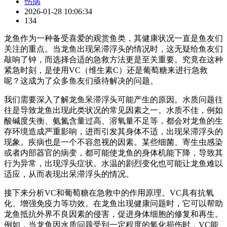
伤病
2026-01-28 10:06:34
134
龙鱼作为一种备受喜爱的观赏鱼类，其健康状况一直是鱼友们
关注的重点。当龙鱼出现呆滞浮头的情况时，这无疑给鱼友们
敲响了钟，而选择合适的急救方法更是至关重要。究竟在这种
紧急时刻，是使用VC（维生素C）还是葡萄糖来进行急救
呢？这成为了众多鱼友们亟待解决的问题。
我们需要深入了解龙鱼呆滞浮头可能产生的原因。水质问题往
往是导致龙鱼出现此类状况的常见因素之一。水质不佳，例如
酸碱度失衡、氨氮含量过高、溶氧量不足等，都会对龙鱼的生
存环境造成严重影响，进而引发其身体不适，出现呆滞浮头的
现象。疾病也是一个不容忽视的因素。某些细菌、寄生虫感染
或者内部器官的病变，都可能使龙鱼的身体机能下降，导致其
行为异常，出现浮头症状。水温的剧烈变化也可能让龙鱼难以
适应，从而表现出呆滞浮头的情况。
接下来分析VC和葡萄糖在急救中的作用原理。VC具有抗氧
化、增强免疫力等功效。在龙鱼出现健康问题时，它可以帮助
龙鱼抵抗外界不良因素的侵害，促进身体细胞的修复和再生。
例如，当龙鱼因水质问题受到一定程度的氧化损伤时，VC能