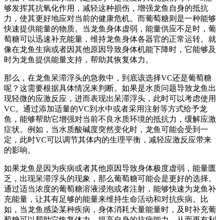
够发挥其抗氧化作用，减轻这种损伤，增强龙鱼自身的抵抗
力，使其更好地应对当前的健康危机。而葡萄糖则是一种能够
快速提供能量的物质。当龙鱼身体虚弱，能量供应不足时，葡
萄糖可以迅速补充能量，维持龙鱼身体各器官的正常运转。就
像在龙鱼生病或者因其他原因导致身体机能下降时，它能够及
时为龙鱼提供能量支持，帮助其恢复体力。
那么，在龙鱼呆滞浮头的急救中，到底该选择VC还是葡萄糖
呢？这需要根据具体情况来判断。如果是水质问题导致龙鱼出
现轻微的应激反应，进而表现出呆滞浮头，此时可以考虑使用
VC。通过添加适量的VC到水中或者采用注射等方式给予龙
鱼，能够帮助它增强对当前不良水质环境的抵抗力，缓解应激
症状。例如，当水质酸碱度突然变化时，龙鱼可能会受到一
定，此时VC可以调节其体内的生理平衡，减轻应激反应带来
的影响。
如果龙鱼是因为疾病或者其他原因导致身体极度虚弱，能量匮
乏，出现呆滞浮头的现象，那么葡萄糖可能会是更好的选择。
通过适当浓度的葡萄糖溶液浸泡或者注射，能够快速为龙鱼补
充能量，让其有足够的能量来维持生命活动和对抗疾病。比
如，当龙鱼感染某种疾病，身体消耗大量能量时，及时补充葡
萄糖可以帮助它恢复体力，提高自身的抗病能力，从而更有利