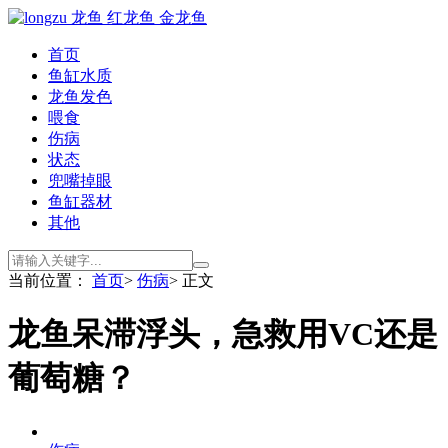
首页
鱼缸水质
龙鱼发色
喂食
伤病
状态
兜嘴掉眼
鱼缸器材
其他
当前位置：
首页
>
伤病
> 正文
龙鱼呆滞浮头，急救用VC还是
葡萄糖？