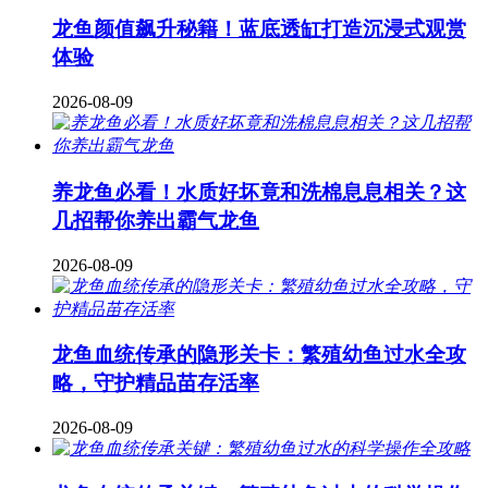
龙鱼颜值飙升秘籍！蓝底透缸打造沉浸式观赏
体验
2026-08-09
养龙鱼必看！水质好坏竟和洗棉息息相关？这
几招帮你养出霸气龙鱼
2026-08-09
龙鱼血统传承的隐形关卡：繁殖幼鱼过水全攻
略，守护精品苗存活率
2026-08-09