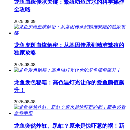
龙鱼血统传承关键：繁殖幼鱼过水的科学操作
全攻略
2026-08-09
龙鱼虎斑血统解密：从基因传承到精准繁殖的
独家攻略
2026-08-08
龙鱼发色秘籍：高色温灯光让你的爱鱼颜值飙
升！
2026-08-08
龙鱼突然炸缸、趴缸？原来是惊吓惹的祸！新