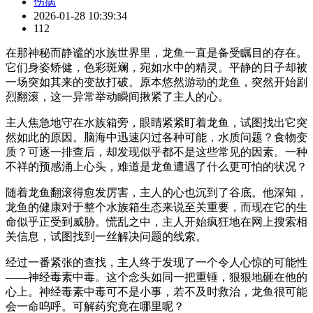
伤病
2026-01-28 10:39:34
112
在那神秘而静谧的水族世界里，龙鱼一直是备受瞩目的存在。
它们身姿矫健，色彩斑斓，宛如水中的精灵。平静的日子却被
一场突如其来的变故打破。原本悠然游动的龙鱼，突然开始剧
烈翻滚，这一异常举动瞬间揪紧了主人的心。
主人焦急地守在水族箱旁，眼睛紧紧盯着龙鱼，试图找出它突
然如此的原因。脑海中迅速闪过各种可能，水质问题？食物变
质？可逐一排查后，却发现似乎都不是这些常见的因素。一种
不祥的预感涌上心头，难道是龙鱼遭遇了什么更可怕的状况？
随着龙鱼翻滚得愈发厉害，主人的心也沉到了谷底。他深知，
龙鱼的健康对于整个水族箱生态来说至关重要，而现在它的生
命似乎正受到威胁。慌乱之中，主人开始疯狂地在网上搜索相
关信息，试图找到一丝解决问题的线索。
经过一番紧张的查找，主人终于发现了一个令人心惊的可能性
——神经毒素中毒。这个念头如同一把重锤，狠狠地砸在他的
心上。神经毒素中毒可不是小事，若不及时救治，龙鱼很可能
会一命呜呼。可解药究竟在哪里呢？