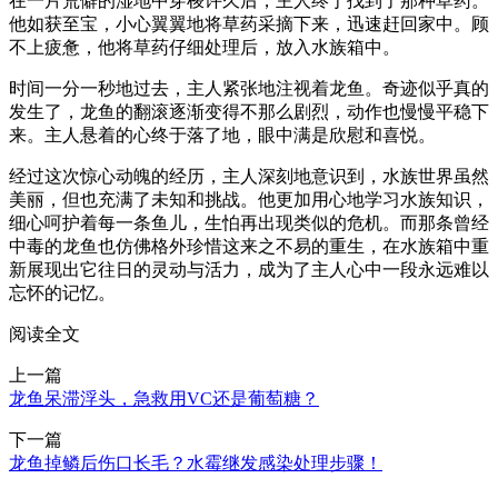
在一片荒僻的湿地中穿梭许久后，主人终于找到了那种草药。
他如获至宝，小心翼翼地将草药采摘下来，迅速赶回家中。顾
不上疲惫，他将草药仔细处理后，放入水族箱中。
时间一分一秒地过去，主人紧张地注视着龙鱼。奇迹似乎真的
发生了，龙鱼的翻滚逐渐变得不那么剧烈，动作也慢慢平稳下
来。主人悬着的心终于落了地，眼中满是欣慰和喜悦。
经过这次惊心动魄的经历，主人深刻地意识到，水族世界虽然
美丽，但也充满了未知和挑战。他更加用心地学习水族知识，
细心呵护着每一条鱼儿，生怕再出现类似的危机。而那条曾经
中毒的龙鱼也仿佛格外珍惜这来之不易的重生，在水族箱中重
新展现出它往日的灵动与活力，成为了主人心中一段永远难以
忘怀的记忆。
阅读全文
上一篇
龙鱼呆滞浮头，急救用VC还是葡萄糖？
下一篇
龙鱼掉鳞后伤口长毛？水霉继发感染处理步骤！