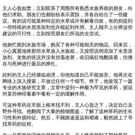
主人心急如焚，立刻联系了周围所有熟悉水族养殖的朋友，向
他们求助。朋友们也都纷纷表示震惊，并各自给出了一些建
议。有的说可能某种特定的水草或许有解毒功效，有的则提到
一些特殊的水质添加剂也许能起到作用。主人顾不上分辨这些
建议的可行性，立刻按照朋友们所说的去尝试。
他匆忙跑到水族市场，购买了各种可能相关的物品。回来后，
小心翼翼地将那些水草放入水族箱，又按照说明添加了水质添
加剂。龙鱼的状况并没有丝毫改善，依旧疯狂地翻滚着，仿佛
在与死神进行最后的挣扎。
此时的主人已经濒临崩溃，但他知道自己不能放弃。他再次在
网络上深入搜索，不放过任何一个细节。终于，他发现了一篇
专业的水族研究文章，文章中提到一种极为罕见的草药，据说
对某些神经毒素中毒有一定的缓解作用。
可这种草药在市面上根本找不到，主人心急之下，决定自己去
野外寻找。他翻阅了大量的植物图鉴，了解了这种草药的生长
习性和外观特征。然后，不顾路途遥远和艰难，毅然踏上了寻
找草药的征程。