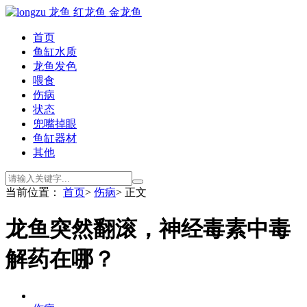
首页
鱼缸水质
龙鱼发色
喂食
伤病
状态
兜嘴掉眼
鱼缸器材
其他
当前位置：
首页
>
伤病
> 正文
龙鱼突然翻滚，神经毒素中毒
解药在哪？