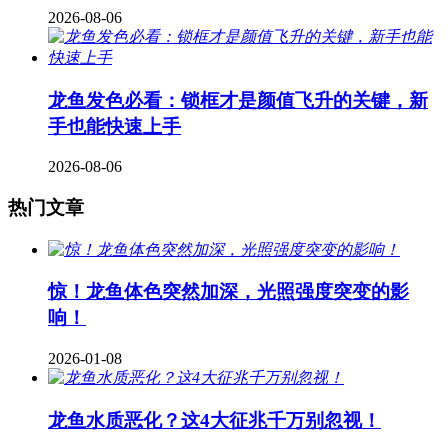
2026-08-06
龙鱼发色必看：锁框才是颜值飞升的关键，新
手也能快速上手
2026-08-06
热门文章
惊！龙鱼体色突然加深，光照强度突变的影
响！
2026-01-08
龙鱼水质恶化？这4大征兆千万别忽视！