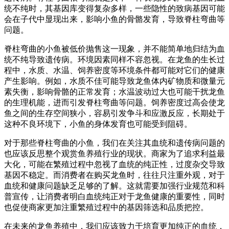
统不纯时，其基因库变得复杂多样，一些隐性的致病基因可能
会在子代中显现出来，影响小鱼的骨骼发育，导致脊柱弯曲等
问题。
脊柱弯曲的小鱼被低价抛售这一现象，并不能简单地归结为血
统不纯导致遗传病。环境因素同样不容忽视。在龙鱼的生长过
程中，水质、水温、饲养密度等环境条件都可能对它们的健康
产生影响。例如，水质不佳可能导致龙鱼体内矿物质和微量元
素失衡，影响骨骼的正常发育；水温波动过大也可能干扰龙鱼
的生理机能，进而引发脊柱弯曲等问题。饲养密度过高会使龙
鱼之间的生存空间狭小，容易引发争斗和应激反应，长期处于
这种不良环境下，小鱼的身体发育也可能受到阻碍。
对于那些脊柱弯曲的小鱼，我们在关注其血统和遗传病问题的
也应该反思整个观赏鱼养殖行业的现状。商家为了追求利益最
大化，可能在繁殖过程中忽视了血统的纯正性，过度杂交导致
基因不稳定。而消费者在购买龙鱼时，往往只注重外观，对于
血统和健康问题缺乏足够的了解。这就需要加强行业规范和科
普宣传，让消费者明白血统纯正对于龙鱼健康的重要性，同时
也促使商家更加注重繁殖过程中的基因筛选和品质把控。
在未来的龙鱼养殖中，我们应该致力于培育更加纯正的血统，