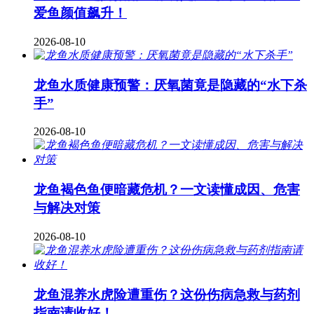
爱鱼颜值飙升！
2026-08-10
龙鱼水质健康预警：厌氧菌竟是隐藏的“水下杀
手”
2026-08-10
龙鱼褐色鱼便暗藏危机？一文读懂成因、危害
与解决对策
2026-08-10
龙鱼混养水虎险遭重伤？这份伤病急救与药剂
指南请收好！