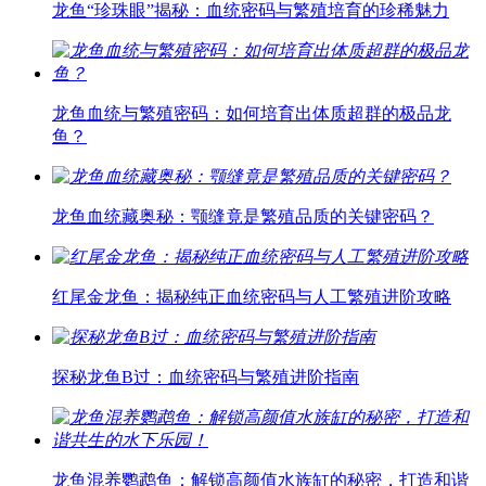
龙鱼“珍珠眼”揭秘：血统密码与繁殖培育的珍稀魅力
龙鱼血统与繁殖密码：如何培育出体质超群的极品龙
鱼？
龙鱼血统藏奥秘：颚缝竟是繁殖品质的关键密码？
红尾金龙鱼：揭秘纯正血统密码与人工繁殖进阶攻略
探秘龙鱼B过：血统密码与繁殖进阶指南
龙鱼混养鹦鹉鱼：解锁高颜值水族缸的秘密，打造和谐