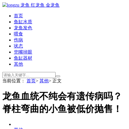
首页
鱼缸水质
龙鱼发色
喂食
伤病
状态
兜嘴掉眼
鱼缸器材
其他
当前位置：
首页
>
其他
> 正文
龙鱼血统不纯会有遗传病吗？
脊柱弯曲的小鱼被低价抛售！