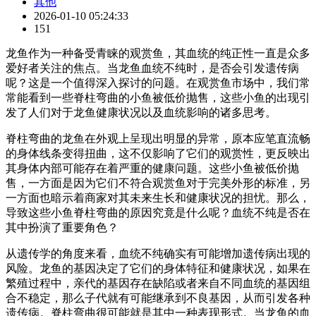
其他
2026-01-10 05:24:33
151
龙鱼作为一种备受青睐的观赏鱼，其血统的纯正性一直是众多
爱好者关注的焦点。当龙鱼血统不纯时，是否会引发遗传病
呢？这是一个值得深入探讨的问题。在观赏鱼市场中，我们常
常能看到一些脊柱弯曲的小鱼被低价抛售，这些小鱼的出现引
发了人们对于龙鱼健康状况以及血统影响的诸多思考。
脊柱弯曲的龙鱼在外观上呈现出明显的异常，原本应笔直流畅
的身体线条变得扭曲，这不仅影响了它们的观赏性，更反映出
其身体内部可能存在着严重的健康问题。这些小鱼被低价抛
售，一方面是因为它们不符合观赏鱼对于完美外形的标准，另
一方面也暗示着商家对其未来生长和健康状况的担忧。那么，
导致这些小鱼脊柱弯曲的原因究竟是什么呢？血统不纯是否在
其中扮演了重要角色？
从遗传学的角度来看，血统不纯确实有可能增加遗传病出现的
风险。龙鱼的基因决定了它们的身体特征和健康状况，如果在
繁殖过程中，亲代的基因存在缺陷或者来自不同血统的基因组
合不稳定，那么子代就有可能继承到不良基因，从而引发各种
遗传病。脊柱弯曲很可能就是其中一种表现形式。当龙鱼的血