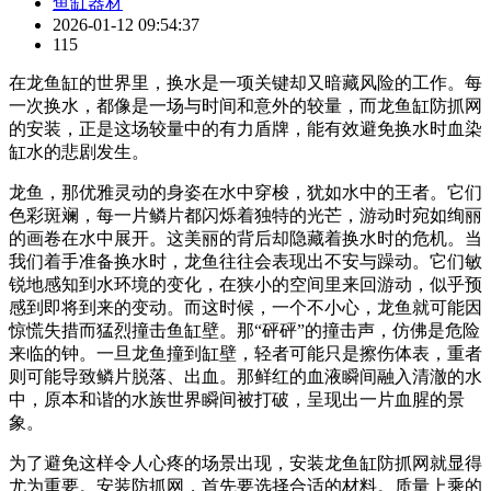
鱼缸器材
2026-01-12 09:54:37
115
在龙鱼缸的世界里，换水是一项关键却又暗藏风险的工作。每
一次换水，都像是一场与时间和意外的较量，而龙鱼缸防抓网
的安装，正是这场较量中的有力盾牌，能有效避免换水时血染
缸水的悲剧发生。
龙鱼，那优雅灵动的身姿在水中穿梭，犹如水中的王者。它们
色彩斑斓，每一片鳞片都闪烁着独特的光芒，游动时宛如绚丽
的画卷在水中展开。这美丽的背后却隐藏着换水时的危机。当
我们着手准备换水时，龙鱼往往会表现出不安与躁动。它们敏
锐地感知到水环境的变化，在狭小的空间里来回游动，似乎预
感到即将到来的变动。而这时候，一个不小心，龙鱼就可能因
惊慌失措而猛烈撞击鱼缸壁。那“砰砰”的撞击声，仿佛是危险
来临的钟。一旦龙鱼撞到缸壁，轻者可能只是擦伤体表，重者
则可能导致鳞片脱落、出血。那鲜红的血液瞬间融入清澈的水
中，原本和谐的水族世界瞬间被打破，呈现出一片血腥的景
象。
为了避免这样令人心疼的场景出现，安装龙鱼缸防抓网就显得
尤为重要。安装防抓网，首先要选择合适的材料。质量上乘的