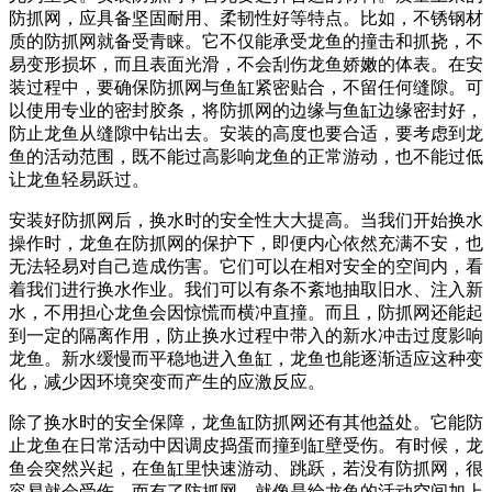
防抓网，应具备坚固耐用、柔韧性好等特点。比如，不锈钢材
质的防抓网就备受青睐。它不仅能承受龙鱼的撞击和抓挠，不
易变形损坏，而且表面光滑，不会刮伤龙鱼娇嫩的体表。在安
装过程中，要确保防抓网与鱼缸紧密贴合，不留任何缝隙。可
以使用专业的密封胶条，将防抓网的边缘与鱼缸边缘密封好，
防止龙鱼从缝隙中钻出去。安装的高度也要合适，要考虑到龙
鱼的活动范围，既不能过高影响龙鱼的正常游动，也不能过低
让龙鱼轻易跃过。
安装好防抓网后，换水时的安全性大大提高。当我们开始换水
操作时，龙鱼在防抓网的保护下，即便内心依然充满不安，也
无法轻易对自己造成伤害。它们可以在相对安全的空间内，看
着我们进行换水作业。我们可以有条不紊地抽取旧水、注入新
水，不用担心龙鱼会因惊慌而横冲直撞。而且，防抓网还能起
到一定的隔离作用，防止换水过程中带入的新水冲击过度影响
龙鱼。新水缓慢而平稳地进入鱼缸，龙鱼也能逐渐适应这种变
化，减少因环境突变而产生的应激反应。
除了换水时的安全保障，龙鱼缸防抓网还有其他益处。它能防
止龙鱼在日常活动中因调皮捣蛋而撞到缸壁受伤。有时候，龙
鱼会突然兴起，在鱼缸里快速游动、跳跃，若没有防抓网，很
容易就会受伤。而有了防抓网，就像是给龙鱼的活动空间加上