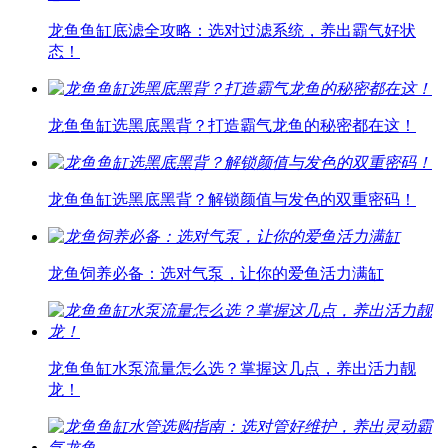
龙鱼鱼缸底滤全攻略：选对过滤系统，养出霸气好状
态！
龙鱼鱼缸选黑底黑背？打造霸气龙鱼的秘密都在这！
龙鱼鱼缸选黑底黑背？解锁颜值与发色的双重密码！
龙鱼饲养必备：选对气泵，让你的爱鱼活力满缸
龙鱼鱼缸水泵流量怎么选？掌握这几点，养出活力靓
龙！