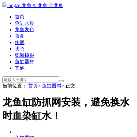
首页
鱼缸水质
龙鱼发色
喂食
伤病
状态
兜嘴掉眼
鱼缸器材
其他
当前位置：
首页
>
鱼缸器材
> 正文
龙鱼缸防抓网安装，避免换水
时血染缸水！