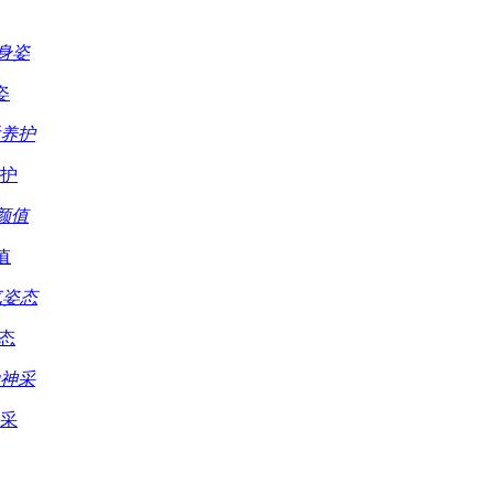
姿
护
值
态
采