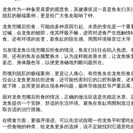
龙鱼作为一种备受喜爱的观赏鱼，其健康状况一直是鱼友们关
脱肛的极端案例，更是给广大鱼友敲响了钟。
龙鱼兜嘴后拒食，可能由多种原因引起。水质的变化是一个重
过碱，会龙鱼的鳃部，使其呼吸不畅，进而对进食产生抵触情
食。还有环境的改变，新鱼缸的陌生感、周围环境噪音过大等
当发现龙鱼出现兜嘴后拒食的情况，鱼友们往往会陷入焦虑。
用。还有的鱼友会频繁换水，认为这样能改善水质，让龙鱼恢
姿态、身体颜色等，以便更准确地判断问题所在。
而饿到脱肛的极端案例，更是让人痛心。有些鱼友在龙鱼拒食
仅会让龙鱼更加抗拒进食，还可能伤害到它的口腔和肠胃。还
能下降，反而更容易出现各种问题，最终导致脱肛等严重后果
面对龙鱼兜嘴后拒食的情况，正确的做法应该是先稳定水质。
龙鱼提供一个安静、舒适的生活环境。避免在鱼缸周围制造过
取合适的治疗措施。
在喂食方面，要循序渐进。可以先尝试投喂一些龙鱼平时爱吃
一些食物的种类，给龙鱼更多的选择，说不定能找到它愿意吃