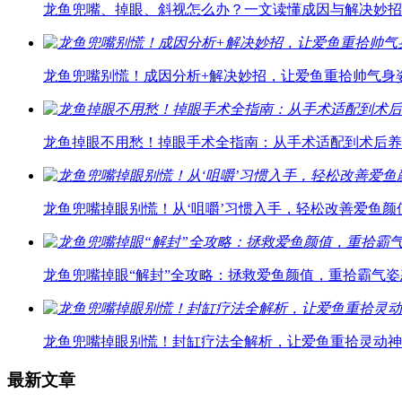
龙鱼兜嘴、掉眼、斜视怎么办？一文读懂成因与解决妙招
龙鱼兜嘴别慌！成因分析+解决妙招，让爱鱼重拾帅气身
龙鱼掉眼不用愁！掉眼手术全指南：从手术适配到术后养
龙鱼兜嘴掉眼别慌！从‘咀嚼’习惯入手，轻松改善爱鱼颜
龙鱼兜嘴掉眼“解封”全攻略：拯救爱鱼颜值，重拾霸气姿
龙鱼兜嘴掉眼别慌！封缸疗法全解析，让爱鱼重拾灵动神
最新文章