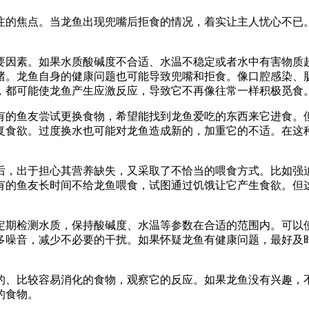
注的焦点。当龙鱼出现兜嘴后拒食的情况，着实让主人忧心不已
要因素。如果水质酸碱度不合适、水温不稳定或者水中有害物质
绪。龙鱼自身的健康问题也可能导致兜嘴和拒食。像口腔感染、
，都可能使龙鱼产生应激反应，导致它不再像往常一样积极觅食
有的鱼友尝试更换食物，希望能找到龙鱼爱吃的东西来它进食。
复食欲。过度换水也可能对龙鱼造成新的，加重它的不适。在这
后，出于担心其营养缺失，又采取了不恰当的喂食方式。比如强
有的鱼友长时间不给龙鱼喂食，试图通过饥饿让它产生食欲。但
。
定期检测水质，保持酸碱度、水温等参数在合适的范围内。可以
多噪音，减少不必要的干扰。如果怀疑龙鱼有健康问题，最好及
的、比较容易消化的食物，观察它的反应。如果龙鱼没有兴趣，
的食物。