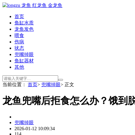
首页
鱼缸水质
龙鱼发色
喂食
伤病
状态
兜嘴掉眼
鱼缸器材
其他
当前位置：
首页
>
兜嘴掉眼
> 正文
龙鱼兜嘴后拒食怎么办？饿到
兜嘴掉眼
2026-01-12 10:09:34
114