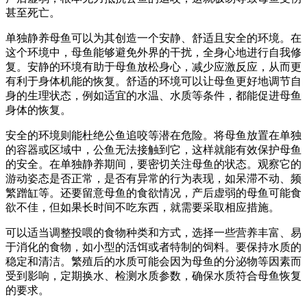
甚至死亡。
单独静养母鱼可以为其创造一个安静、舒适且安全的环境。在
这个环境中，母鱼能够避免外界的干扰，全身心地进行自我修
复。安静的环境有助于母鱼放松身心，减少应激反应，从而更
有利于身体机能的恢复。舒适的环境可以让母鱼更好地调节自
身的生理状态，例如适宜的水温、水质等条件，都能促进母鱼
身体的恢复。
安全的环境则能杜绝公鱼追咬等潜在危险。将母鱼放置在单独
的容器或区域中，公鱼无法接触到它，这样就能有效保护母鱼
的安全。在单独静养期间，要密切关注母鱼的状态。观察它的
游动姿态是否正常，是否有异常的行为表现，如呆滞不动、频
繁蹭缸等。还要留意母鱼的食欲情况，产后虚弱的母鱼可能食
欲不佳，但如果长时间不吃东西，就需要采取相应措施。
可以适当调整投喂的食物种类和方式，选择一些营养丰富、易
于消化的食物，如小型的活饵或者特制的饲料。要保持水质的
稳定和清洁。繁殖后的水质可能会因为母鱼的分泌物等因素而
受到影响，定期换水、检测水质参数，确保水质符合母鱼恢复
的要求。