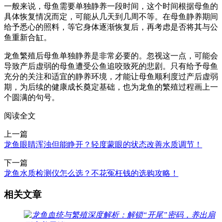
一般来说，母鱼需要单独静养一段时间，这个时间根据母鱼的
具体恢复情况而定，可能从几天到几周不等。在母鱼静养期间
给予悉心的照料，等它身体逐渐恢复后，再考虑是否将其与公
鱼重新合缸。
龙鱼繁殖后母鱼单独静养是非常必要的。忽视这一点，可能会
导致产后虚弱的母鱼遭受公鱼追咬致死的悲剧。只有给予母鱼
充分的关注和适宜的静养环境，才能让母鱼顺利度过产后虚弱
期，为后续的健康成长奠定基础，也为龙鱼的繁殖过程画上一
个圆满的句号。
阅读全文
上一篇
龙鱼眼睛浑浊但能睁开？轻度蒙眼的状态改善水质调节！
下一篇
龙鱼水质检测仪怎么选？不花冤枉钱的选购攻略！
相关文章