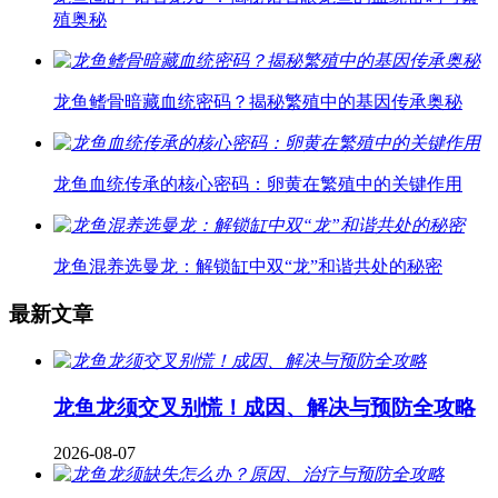
殖奥秘
龙鱼鳍骨暗藏血统密码？揭秘繁殖中的基因传承奥秘
龙鱼血统传承的核心密码：卵黄在繁殖中的关键作用
龙鱼混养选曼龙：解锁缸中双“龙”和谐共处的秘密
最新文章
龙鱼龙须交叉别慌！成因、解决与预防全攻略
2026-08-07