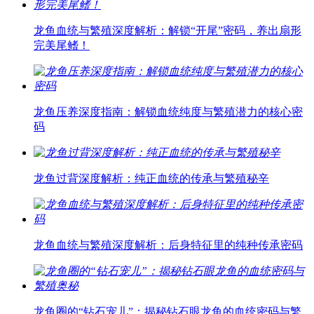
龙鱼血统与繁殖深度解析：解锁“开尾”密码，养出扇形
完美尾鳍！
龙鱼压养深度指南：解锁血统纯度与繁殖潜力的核心密
码
龙鱼过背深度解析：纯正血统的传承与繁殖秘辛
龙鱼血统与繁殖深度解析：后身特征里的纯种传承密码
龙鱼圈的“钻石宠儿”：揭秘钻石眼龙鱼的血统密码与繁