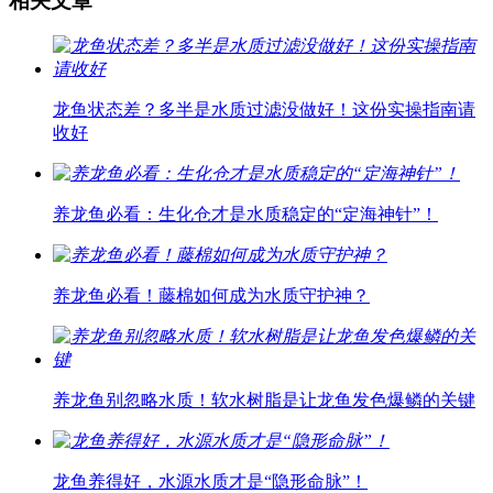
相关文章
龙鱼状态差？多半是水质过滤没做好！这份实操指南请
收好
养龙鱼必看：生化仓才是水质稳定的“定海神针”！
养龙鱼必看！藤棉如何成为水质守护神？
养龙鱼别忽略水质！软水树脂是让龙鱼发色爆鳞的关键
龙鱼养得好，水源水质才是“隐形命脉”！